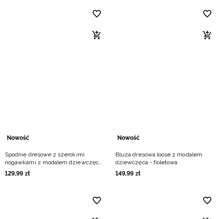
Nowość
Nowość
Spodnie dresowe z szerokimi
Bluza dresowa loose z modalem
nogawkami z modalem dziewczęce
dziewczęca - fioletowa
- fioletowe
129
,
99
zł
149
,
99
zł