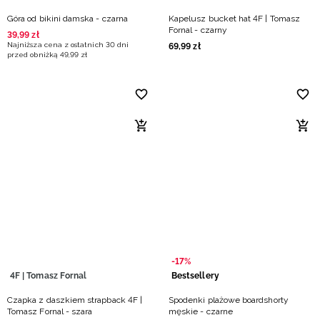
Góra od bikini damska - czarna
Kapelusz bucket hat 4F | Tomasz
Fornal - czarny
39
,
99
zł
Najniższa cena z ostatnich 30 dni
69
,
99
zł
przed obniżką
49
,
99
zł
-17%
4F | Tomasz Fornal
Bestsellery
Czapka z daszkiem strapback 4F |
Spodenki plażowe boardshorty
Tomasz Fornal - szara
męskie - czarne