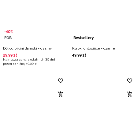
-40%
FOB
Bestsellery
Dół od bikini damski - czarny
Klapki chłopięce - czarne
29
,
99
zł
49
,
99
zł
Najniższa cena z ostatnich 30 dni
przed obniżką
49
,
99
zł