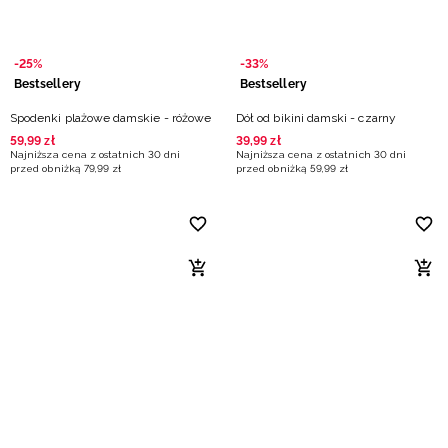
-25%
-33%
Bestsellery
Bestsellery
Spodenki plażowe damskie - różowe
Dół od bikini damski - czarny
59
,
99
zł
39
,
99
zł
Najniższa cena z ostatnich 30 dni
Najniższa cena z ostatnich 30 dni
przed obniżką
79
,
99
zł
przed obniżką
59
,
99
zł