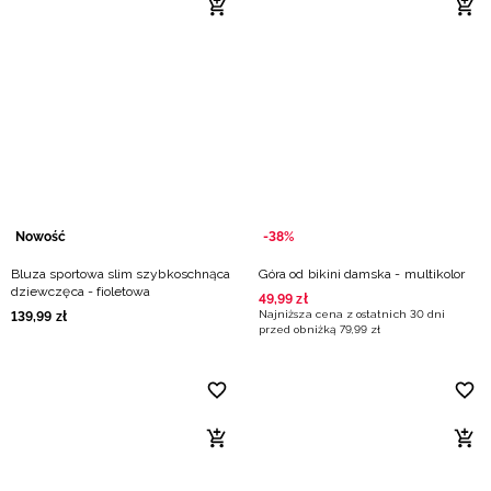
Nowość
-38%
Bluza sportowa slim szybkoschnąca
Góra od bikini damska - multikolor
dziewczęca - fioletowa
49
,
99
zł
Najniższa cena z ostatnich 30 dni
139
,
99
zł
przed obniżką
79
,
99
zł