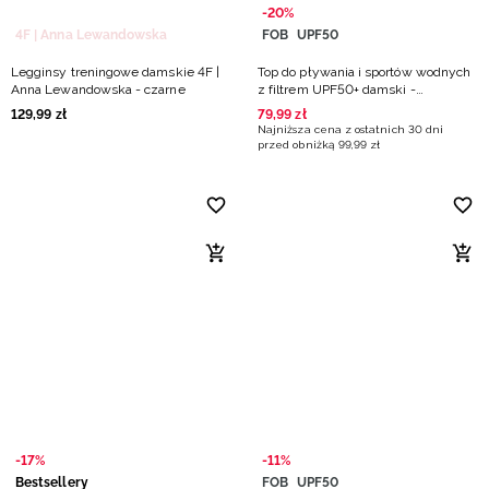
-20%
4F | Anna Lewandowska
FOB
UPF50
Legginsy treningowe damskie 4F |
Top do pływania i sportów wodnych
Anna Lewandowska - czarne
z filtrem UPF50+ damski -
multikolor
129
,
99
zł
79
,
99
zł
Najniższa cena z ostatnich 30 dni
przed obniżką
99
,
99
zł
-17%
-11%
Bestsellery
FOB
UPF50