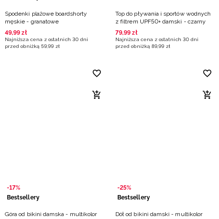
Spodenki plażowe boardshorty
Top do pływania i sportów wodnych
męskie - granatowe
z filtrem UPF50+ damski - czarny
49
,
99
zł
79
,
99
zł
Najniższa cena z ostatnich 30 dni
Najniższa cena z ostatnich 30 dni
przed obniżką
59
,
99
zł
przed obniżką
89
,
99
zł
-17%
-25%
Bestsellery
Bestsellery
Góra od bikini damska - multikolor
Dół od bikini damski - multikolor