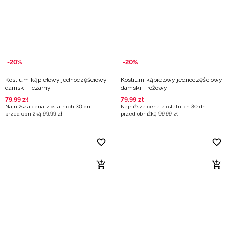
Niemiecki / EUR
Rumuński / RON
Słowacki / EUR
-20%
-20%
Kostium kąpielowy jednoczęściowy
Kostium kąpielowy jednoczęściowy
Ukraiński / UAH
damski - czarny
damski - różowy
79
,
99
zł
79
,
99
zł
Najniższa cena z ostatnich 30 dni
Najniższa cena z ostatnich 30 dni
przed obniżką
99
,
99
zł
przed obniżką
99
,
99
zł