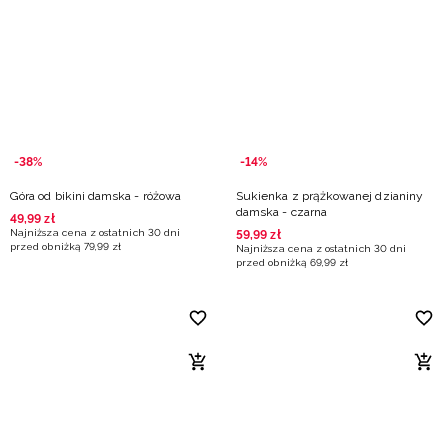
-38%
-14%
Góra od bikini damska - różowa
Sukienka z prążkowanej dzianiny
damska - czarna
49
,
99
zł
Najniższa cena z ostatnich 30 dni
59
,
99
zł
przed obniżką
79
,
99
zł
Najniższa cena z ostatnich 30 dni
przed obniżką
69
,
99
zł