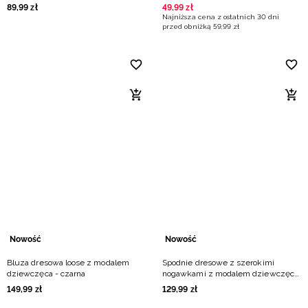
89
,
99
zł
49
,
99
zł
Najniższa cena z ostatnich 30 dni
przed obniżką
59
,
99
zł
Nowość
Nowość
Bluza dresowa loose z modalem
Spodnie dresowe z szerokimi
dziewczęca - czarna
nogawkami z modalem dziewczęce
- czarne
149
,
99
zł
129
,
99
zł