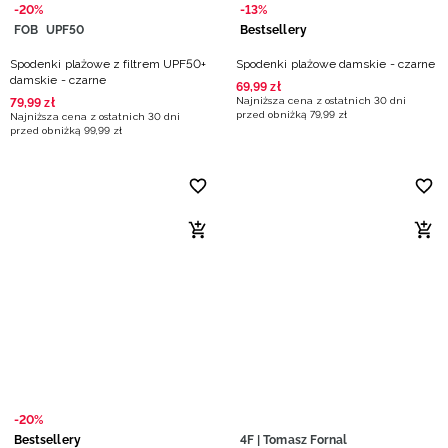
-20%
-13%
FOB
UPF50
Bestsellery
Spodenki plażowe z filtrem UPF50+
Spodenki plażowe damskie - czarne
damskie - czarne
69
,
99
zł
Najniższa cena z ostatnich 30 dni
79
,
99
zł
przed obniżką
79
,
99
zł
Najniższa cena z ostatnich 30 dni
przed obniżką
99
,
99
zł
-20%
Bestsellery
4F | Tomasz Fornal