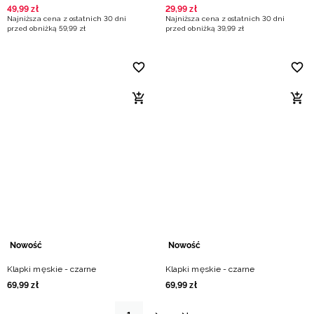
49
,
99
zł
29
,
99
zł
Najniższa cena z ostatnich 30 dni
Najniższa cena z ostatnich 30 dni
przed obniżką
59
,
99
zł
przed obniżką
39
,
99
zł
Nowość
Nowość
Klapki męskie - czarne
Klapki męskie - czarne
69
,
99
zł
69
,
99
zł