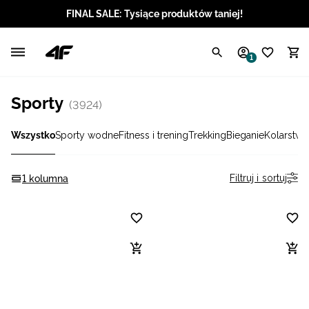
FINAL SALE: Tysiące produktów taniej!
Polski / PLN
1
Angielski / EUR
Sporty
(3924)
Angielski / USD
Wszystko
Sporty wodne
Fitness i trening
Trekking
Bieganie
Kolarstwo
Angielski / GBP
Chorwacki / EUR
Filtruj i sortuj
1 kolumna
Czeski / CZK
Litewski / EUR
Łotewski / EUR