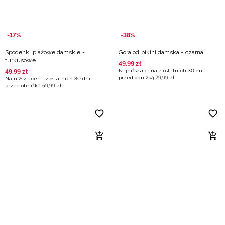
-17%
-38%
Spodenki plażowe damskie -
Góra od bikini damska - czarna
turkusowe
49
,
99
zł
Najniższa cena z ostatnich 30 dni
49
,
99
zł
przed obniżką
79
,
99
zł
Najniższa cena z ostatnich 30 dni
przed obniżką
59
,
99
zł