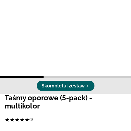
Niemiecki / EUR
Rumuński / RON
Słowacki / EUR
Ukraiński / UAH
Skompletuj zestaw
Taśmy oporowe (5-pack) -
multikolor
(1)