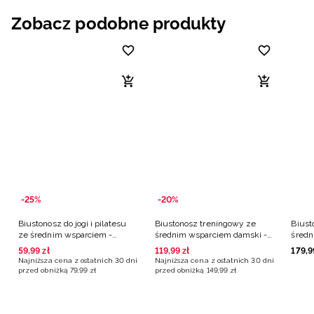
Zobacz podobne produkty
-25%
-20%
Biustonosz do jogi i pilatesu
Biustonosz treningowy ze
Biust
ze średnim wsparciem -
średnim wsparciem damski -
średn
fioletowy
fioletowy
fiole
59
,
99
zł
119
,
99
zł
179
,
9
Najniższa cena z ostatnich 30 dni
Najniższa cena z ostatnich 30 dni
przed obniżką
79
,
99
zł
przed obniżką
149
,
99
zł