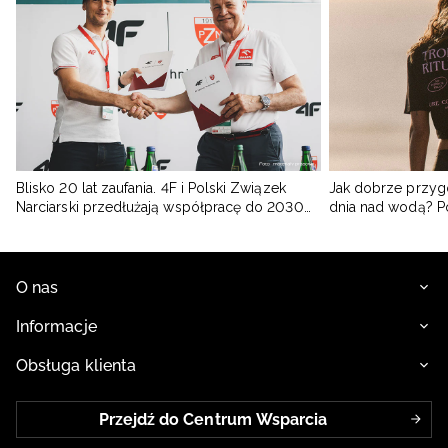
Blisko 20 lat zaufania. 4F i Polski Związek
Jak dobrze przyg
Narciarski przedłużają współpracę do 2030
dnia nad wodą? 
roku
O nas
Informacje
Obsługa klienta
Przejdź do Centrum Wsparcia