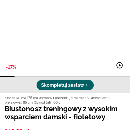
Niemiecki / EUR
Rumuński / RON
Słowacki / EUR
Ukraiński / UAH
-17%
Skompletuj zestaw
Model(ka) ma 175 cm wzrostu i prezentuje rozmiar S
Obwód klatki
piersiowej: 85 cm
Obwód talii: 60 cm
Biustonosz treningowy z wysokim
wsparciem damski - fioletowy