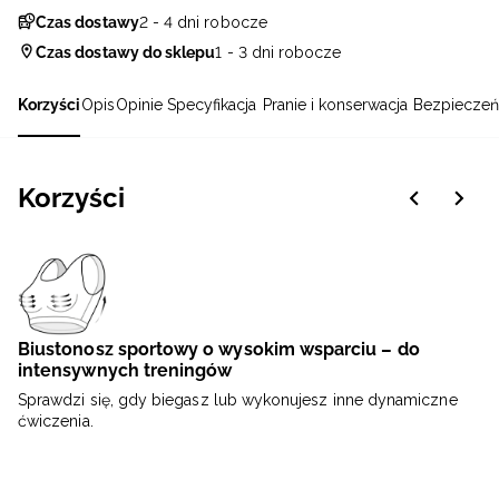
Czas dostawy
2 - 4 dni robocze
Czas dostawy do sklepu
1 - 3 dni robocze
Korzyści
Opis
Opinie
Specyfikacja
Pranie i konserwacja
Bezpieczeń
Korzyści
Biustonosz sportowy o wysokim wsparciu – do
intensywnych treningów
Sprawdzi się, gdy biegasz lub wykonujesz inne dynamiczne
ćwiczenia.