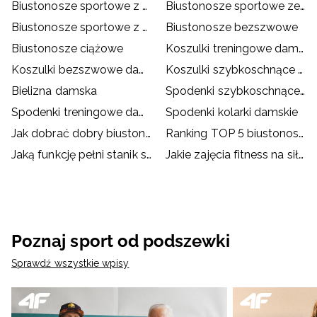
Biustonosze sportowe z wysokim wsparciem
Biustonosze sportowe ze średnim wsparciem
Biustonosze sportowe z niskim wsparciem
Biustonosze bezszwowe
Biustonosze ciążowe
Koszulki treningowe damskie
Koszulki bezszwowe damskie
Koszulki szybkoschnące damskie
Bielizna damska
Spodenki szybkoschnące damskie
Spodenki treningowe damskie
Spodenki kolarki damskie
Jak dobrać dobry biustonosz sportowy?
Ranking TOP 5 biustonoszy sportowych
Jaką funkcję pełni stanik sportowy?
Jakie zajęcia fitness na siłowni?
Poznaj sport od podszewki
Sprawdź wszystkie wpisy