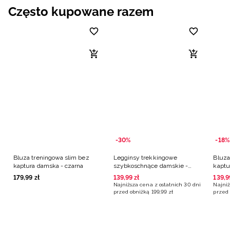
Często kupowane razem
-30%
-18%
Bluza treningowa slim bez
Legginsy trekkingowe
Bluza
kaptura damska - czarna
szybkoschnące damskie -
kaptu
czarne
179
,
99
zł
139
,
99
zł
139
,
9
Najniższa cena z ostatnich 30 dni
Najniż
przed obniżką
199
,
99
zł
przed 