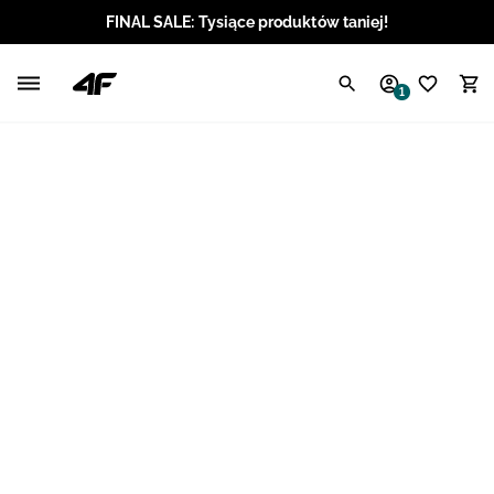
FINAL SALE: Tysiące produktów taniej!
Polski / PLN
1
Angielski / EUR
Angielski / USD
Angielski / GBP
Chorwacki / EUR
Czeski / CZK
Litewski / EUR
Łotewski / EUR