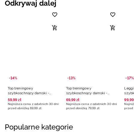
Odkrywaj dalej
-14%
-13%
-17%
Top treningowy
Top treningowy
Leggi
szybkoschnący damski -
szybkoschnący damski -
szybk
niebieski
turkusowy
czarn
59
,
99
zł
69
,
99
zł
99
,
99
Najniższa cena z ostatnich 30 dni
Najniższa cena z ostatnich 30 dni
Najniż
przed obniżką
69
,
99
zł
przed obniżką
79
,
99
zł
przed 
Popularne kategorie