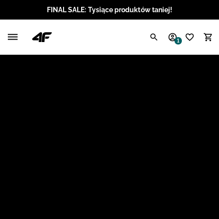
FINAL SALE: Tysiące produktów taniej!
Polski / PLN
1
Angielski / EUR
Angielski / USD
Angielski / GBP
Chorwacki / EUR
Czeski / CZK
Litewski / EUR
Łotewski / EUR