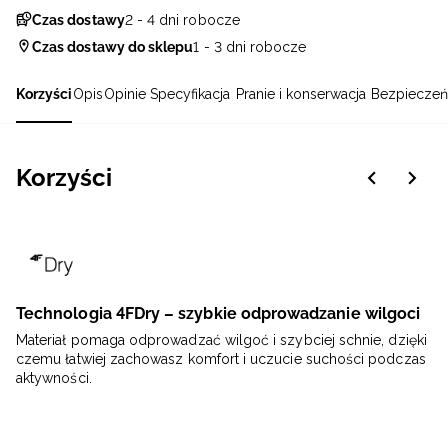
Czas dostawy
2 - 4 dni robocze
Czas dostawy do sklepu
1 - 3 dni robocze
Korzyści
Opis
Opinie
Specyfikacja
Pranie i konserwacja
Bezpieczeń
Korzyści
Technologia 4FDry – szybkie odprowadzanie wilgoci
Materiał pomaga odprowadzać wilgoć i szybciej schnie, dzięki
czemu łatwiej zachowasz komfort i uczucie suchości podczas
aktywności.