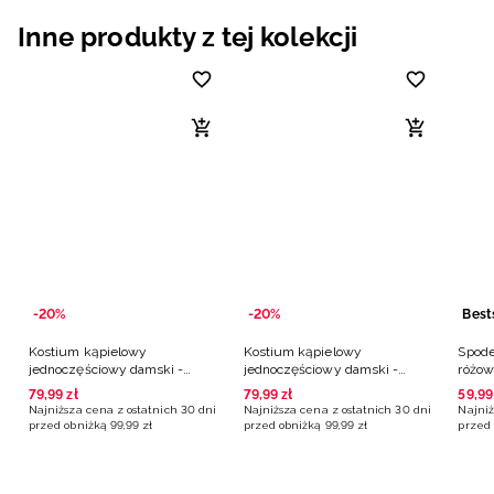
Inne produkty z tej kolekcji
-20%
-20%
Best
Kostium kąpielowy
Kostium kąpielowy
Spode
jednoczęściowy damski -
jednoczęściowy damski -
różo
czarny
różowy
79
,
99
zł
79
,
99
zł
59
,
99
Najniższa cena z ostatnich 30 dni
Najniższa cena z ostatnich 30 dni
Najniż
przed obniżką
99
,
99
zł
przed obniżką
99
,
99
zł
przed 