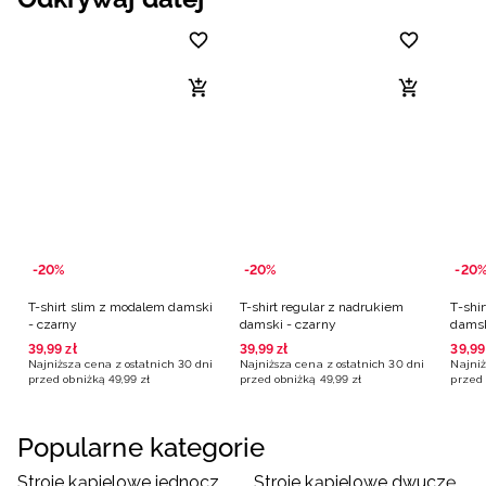
-20%
-20%
-20
T-shirt slim z modalem damski
T-shirt regular z nadrukiem
T-shi
- czarny
damski - czarny
damsk
39
,
99
zł
39
,
99
zł
39
,
99
Najniższa cena z ostatnich 30 dni
Najniższa cena z ostatnich 30 dni
Najniż
przed obniżką
49
,
99
zł
przed obniżką
49
,
99
zł
przed 
Popularne kategorie
Stroje kąpielowe jednoczęściowe damskie
Stroje kąpielowe dwuczęściowe damskie