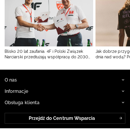
Blisko 20 lat zaufania. 4F i Polski Związek
Jak dobrze przyg
Narciarski przedłużają współpracę do 2030
dnia nad wodą? 
roku
O nas
Informacje
Obsługa klienta
Przejdź do Centrum Wsparcia