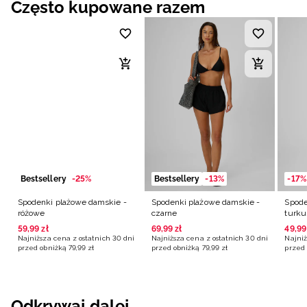
Często kupowane razem
Bestsellery
-25%
Bestsellery
-13%
-17%
Spodenki plażowe damskie -
Spodenki plażowe damskie -
Spode
różowe
czarne
turk
59
,
99
zł
69
,
99
zł
49
,
99
Najniższa cena z ostatnich 30 dni
Najniższa cena z ostatnich 30 dni
Najniż
przed obniżką
79
,
99
zł
przed obniżką
79
,
99
zł
przed 
Odkrywaj dalej