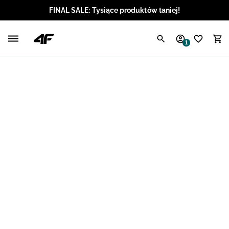
FINAL SALE: Tysiące produktów taniej!
Polski / PLN
1
Angielski / EUR
Angielski / USD
Angielski / GBP
Chorwacki / EUR
Czeski / CZK
Litewski / EUR
Łotewski / EUR