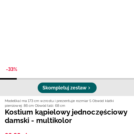
Niemiecki / EUR
Rumuński / RON
Słowacki / EUR
Ukraiński / UAH
-33%
Skompletuj zestaw
Model(ka) ma 173 cm wzrostu i prezentuje rozmiar S
Obwód klatki
piersiowej: 86 cm
Obwód talii: 68 cm
Kostium kąpielowy jednoczęściowy
damski - multikolor