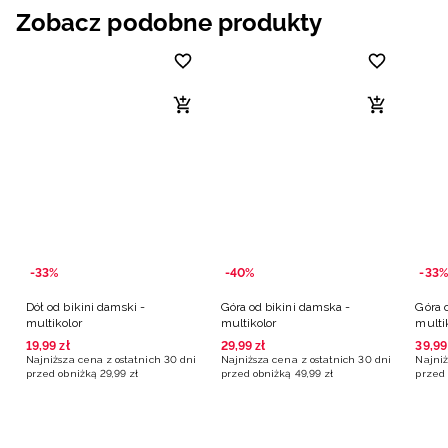
Zobacz podobne produkty
-33%
-40%
-33%
Dół od bikini damski -
Góra od bikini damska -
Góra 
multikolor
multikolor
multi
19
,
99
zł
29
,
99
zł
39
,
99
Najniższa cena z ostatnich 30 dni
Najniższa cena z ostatnich 30 dni
Najniż
przed obniżką
29
,
99
zł
przed obniżką
49
,
99
zł
przed 