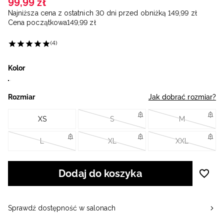
99
,
99
zł
Najniższa cena z ostatnich 30 dni przed obniżką
149
,
99
zł
Cena początkowa
149
,
99
zł
(4)
Kolor
Rozmiar
Jak dobrać rozmiar?
XS
S
M
L
XL
XXL
Dodaj do koszyka
Sprawdź dostępność w salonach