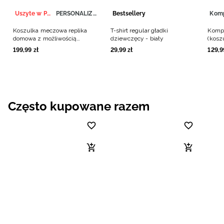
Uszyte w Polsce
PERSONALIZACJA
Bestsellery
Kom
Koszulka meczowa replika
T-shirt regular gładki
Kompl
domowa z możliwością
dziewczęcy - biały
(kosz
personalizacji męska 4F x
chłop
199
,
99
zł
29
,
99
zł
129
,
9
Polska Siatkówka - biała
Często kupowane razem