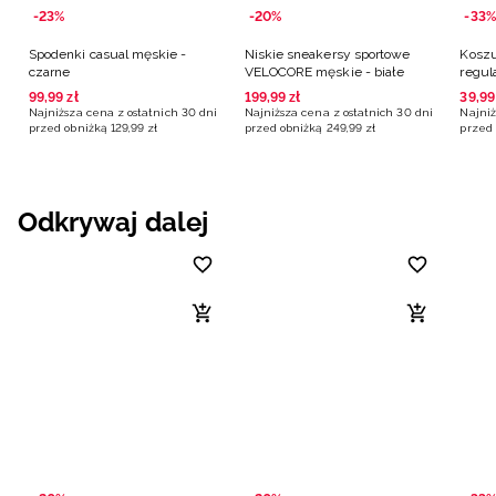
-23%
-20%
-33%
Spodenki casual męskie -
Niskie sneakersy sportowe
Koszu
czarne
VELOCORE męskie - białe
regul
grana
99
,
99
zł
199
,
99
zł
39
,
99
Najniższa cena z ostatnich 30 dni
Najniższa cena z ostatnich 30 dni
Najniż
przed obniżką
129
,
99
zł
przed obniżką
249
,
99
zł
przed 
Odkrywaj dalej