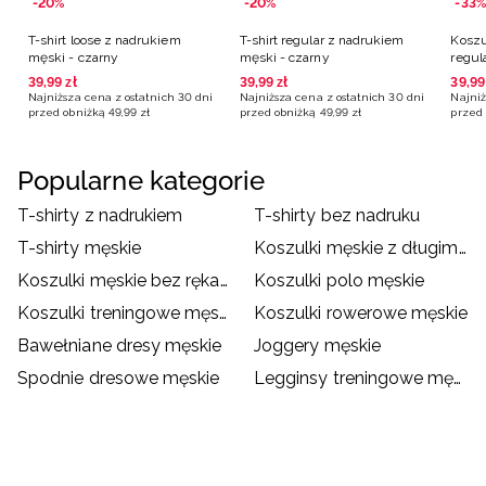
-20%
-20%
-33%
T-shirt loose z nadrukiem
T-shirt regular z nadrukiem
Koszu
męski - czarny
męski - czarny
regul
biała
39
,
99
zł
39
,
99
zł
39
,
99
Najniższa cena z ostatnich 30 dni
Najniższa cena z ostatnich 30 dni
Najniż
przed obniżką
49
,
99
zł
przed obniżką
49
,
99
zł
przed 
Popularne kategorie
T-shirty z nadrukiem
T-shirty bez nadruku
T-shirty męskie
Koszulki męskie z długim rękawem
Koszulki męskie bez rękawów
Koszulki polo męskie
Koszulki treningowe męskie
Koszulki rowerowe męskie
Bawełniane dresy męskie
Joggery męskie
Spodnie dresowe męskie
Legginsy treningowe męskie