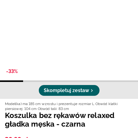
Niemiecki / EUR
Rumuński / RON
Słowacki / EUR
Ukraiński / UAH
-33%
Skompletuj zestaw
Model(ka) ma 185 cm wzrostu i prezentuje rozmiar L
Obwód klatki
piersiowej: 104 cm
Obwód talii: 83 cm
Koszulka bez rękawów relaxed
gładka męska - czarna