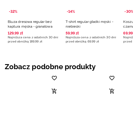
-32%
-14%
-30
Bluza dresowa regular bez
T-shirt regular gładki męski -
Koszu
kaptura męska - granatowa
niebieski
czarn
129
,
99
zł
59
,
99
zł
69
,
99
Najniższa cena z ostatnich 30 dni
Najniższa cena z ostatnich 30 dni
Najniż
przed obniżką
189
,
99
zł
przed obniżką
69
,
99
zł
przed 
Zobacz podobne produkty