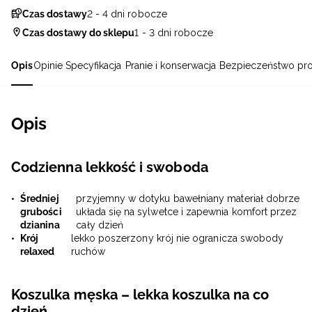
Czas dostawy
2 - 4 dni robocze
Czas dostawy do sklepu
1 - 3 dni robocze
Opis
Opinie
Specyfikacja
Pranie i konserwacja
Bezpieczeństwo pr
Opis
Codzienna lekkość i swoboda
Średniej
przyjemny w dotyku bawełniany materiał dobrze
grubości
układa się na sylwetce i zapewnia komfort przez
dzianina
cały dzień
Krój
lekko poszerzony krój nie ogranicza swobody
relaxed
ruchów
Koszulka męska – lekka koszulka na co
dzień