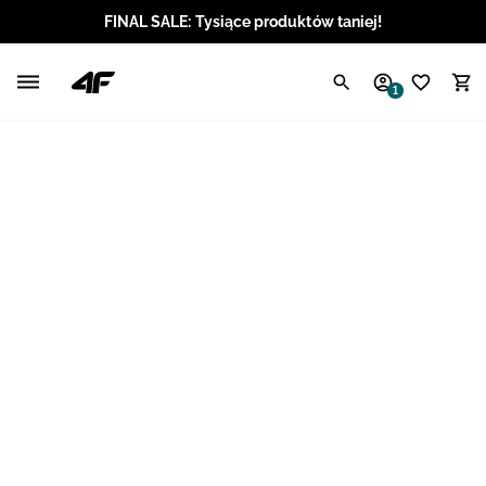
FINAL SALE: Tysiące produktów taniej!
Polski / PLN
1
Angielski / EUR
Angielski / USD
Angielski / GBP
Chorwacki / EUR
Czeski / CZK
Litewski / EUR
Łotewski / EUR