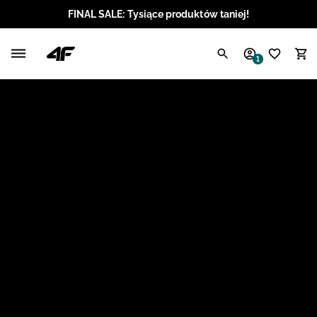
FINAL SALE: Tysiące produktów taniej!
Polski / PLN
1
Angielski / EUR
Angielski / USD
Angielski / GBP
Chorwacki / EUR
Czeski / CZK
Litewski / EUR
Łotewski / EUR