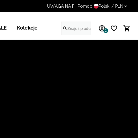
Pomoc
UWAGA NA FAŁSZYWE STR
Polski / PLN
ALE
Kolekcje
1