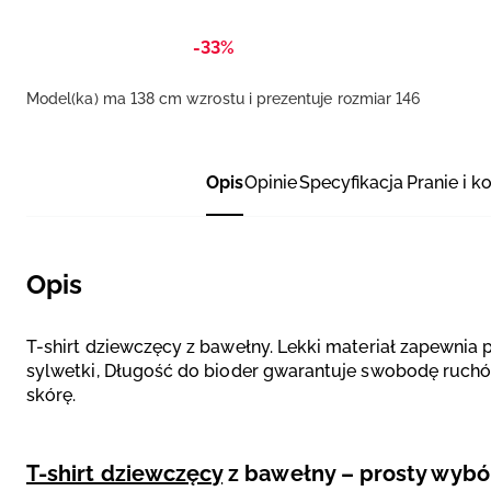
-33%
Model(ka) ma 138 cm wzrostu i prezentuje rozmiar 146
Opis
Opinie
Specyfikacja
Pranie i k
Opis
T-shirt dziewczęcy z bawełny. Lekki materiał zapewnia
sylwetki, Długość do bioder gwarantuje swobodę ruchów
skórę.
T-shirt dziewczęcy
z bawełny – prosty wybór