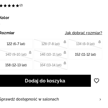
(2)
Kolor
Rozmiar
Jak dobrać rozmiar?
122 (6-7 lat)
128 (7-8 lat)
134 (8-9 lat)
140 (9-10 lat)
146 (10-11 lat)
152 (11-12 lat)
158 (12-13 lat)
164 (13-14 lat)
Dodaj do koszyka
Sprawdź dostępność w salonach