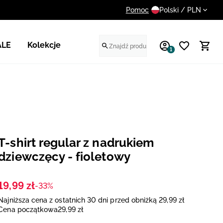
Pomoc
14 dni na darmowy zwrot
Polski / PLN
ALE
Kolekcje
1
T-shirt regular z nadrukiem
dziewczęcy - fioletowy
19
,
99
zł
-33%
Najniższa cena z ostatnich 30 dni przed obniżką
29
,
99
zł
Cena początkowa
29
,
99
zł