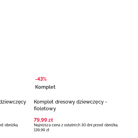
-43%
Komplet
-
 dziewczęcy
Komplet dresowy dziewczęcy -
T
fioletowy
-
79
,
99
zł
1
zed obniżką
Najniższa cena z ostatnich 30 dni przed obniżką
Na
139
,
99
zł
2