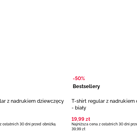
-50%
Bestsellery
ular z nadrukiem dziewczęcy
T-shirt regular z nadrukiem
- biały
19
,
99
zł
z ostatnich 30 dni przed obniżką
Najniższa cena z ostatnich 30 dni pr
39
,
99
zł