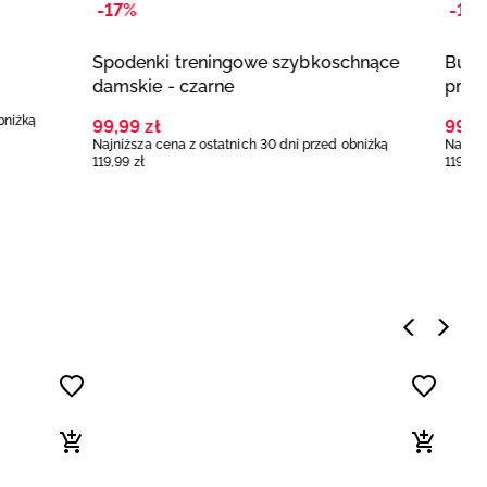
-17%
-17
Spodenki treningowe szybkoschnące
Buty
damskie - czarne
prze
gran
bniżką
99
,
99
zł
99
,
9
Najniższa cena z ostatnich 30 dni przed obniżką
Najniż
119
,
99
zł
119
,
99