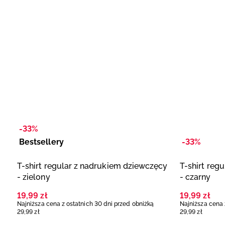
-33%
Bestsellery
-33%
T-shirt regular z nadrukiem dziewczęcy
T-shirt reg
- zielony
- czarny
19
,
99
zł
19
,
99
zł
Najniższa cena z ostatnich 30 dni przed obniżką
Najniższa cena 
29
,
99
zł
29
,
99
zł