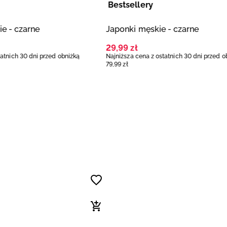
Bestsellery
e - czarne
Japonki męskie - czarne
29
,
99
zł
tatnich 30 dni przed obniżką
Najniższa cena z ostatnich 30 dni przed o
79
,
99
zł