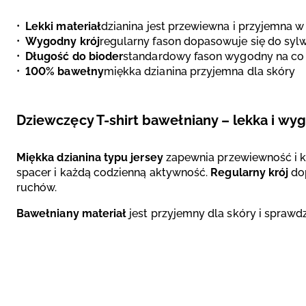
Lekki materiał
dzianina jest przewiewna i przyjemna w
Wygodny krój
regularny fason dopasowuje się do sylw
Długość do bioder
standardowy fason wygodny na co d
100% bawełny
miękka dzianina przyjemna dla skóry
Dziewczęcy T-shirt bawełniany – lekka i wy
Miękka dzianina typu jersey
zapewnia przewiewność i ko
spacer i każdą codzienną aktywność.
Regularny krój
dop
ruchów.
Bawełniany materiał
jest przyjemny dla skóry i sprawd