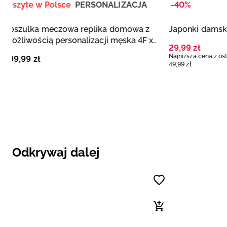
Uszyte w Polsce
PERSONALIZACJA
-40%
Koszulka meczowa replika domowa z
Japonki damski
możliwością personalizacji męska 4F x
29
,
99
zł
Polska Siatkówka - biała
Najniższa cena z os
199
,
99
zł
49
,
99
zł
Odkrywaj dalej