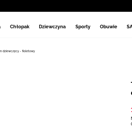
a
Chłopak
Dziewczyna
Sporty
Obuwie
S
em dziewczęcy - fioletowy