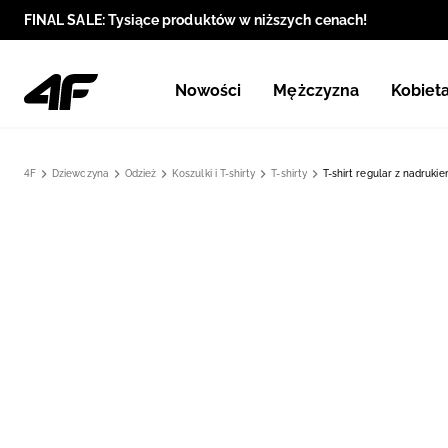
FINAL SALE: Tysiące produktów w niższych cenach!
Nowości
Mężczyzna
Kobiet
4F
Dziewczyna
Odzież
Koszulki i T-shirty
T-shirty
T-shirt regular z nadruki