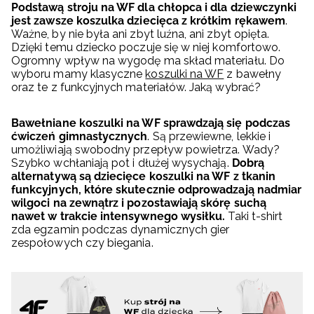
Podstawą stroju na WF dla chłopca i dla dziewczynki
jest zawsze koszulka dziecięca z krótkim rękawem
.
Ważne, by nie była ani zbyt luźna, ani zbyt opięta.
Dzięki temu dziecko poczuje się w niej komfortowo.
Ogromny wpływ na wygodę ma skład materiału. Do
wyboru mamy klasyczne
koszulki na WF
z bawełny
oraz te z funkcyjnych materiałów. Jaką wybrać?
Bawełniane koszulki na WF sprawdzają się podczas
ćwiczeń gimnastycznych
. Są przewiewne, lekkie i
umożliwiają swobodny przepływ powietrza. Wady?
Szybko wchłaniają pot i dłużej wysychają.
Dobrą
alternatywą są dziecięce koszulki na WF z tkanin
funkcyjnych, które skutecznie odprowadzają nadmiar
wilgoci na zewnątrz i pozostawiają skórę suchą
nawet w trakcie intensywnego wysiłku.
Taki t-shirt
zda egzamin podczas dynamicznych gier
zespołowych czy biegania.