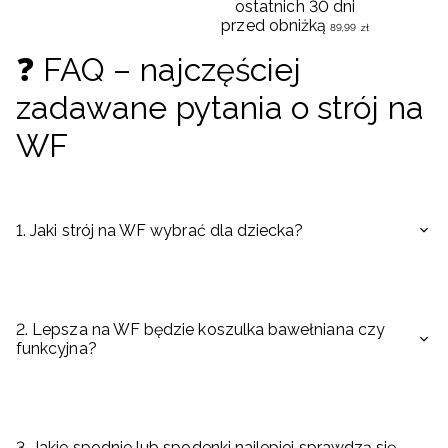
ostatnich 30 dni
przed obniżką
89
,
99
zł
❓ FAQ – najczęściej
zadawane pytania o strój na
WF
1. Jaki strój na WF wybrać dla dziecka?
2. Lepsza na WF będzie koszulka bawełniana czy
funkcyjna?
3. Jakie spodnie lub spodenki najlepiej sprawdzą się