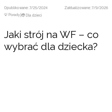
Niemiecki / EUR
Opublikowane: 7/25/2024
Zaktualizowane: 7/9/2026
💡 Porady
|
🧒 Dla dzieci
Rumuński / RON
Słowacki / EUR
Jaki strój na WF – co
wybrać dla dziecka?
Ukraiński / UAH