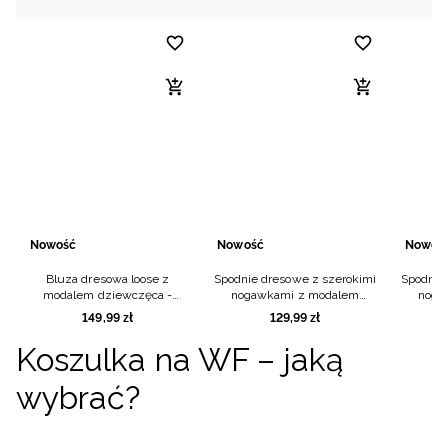
Nowość
Nowość
Nowoś
Bluza dresowa loose z
Spodnie dresowe z szerokimi
Spodnie
modalem dziewczęca -
nogawkami z modalem
noga
czarna
dziewczęce - czarne
dziew
149
,
99
zł
129
,
99
zł
Koszulka na WF – jaką
wybrać?