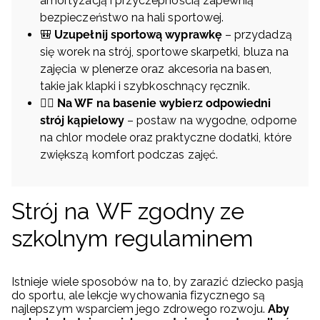
amortyzacją i przyczepnością zapewnią
bezpieczeństwo na hali sportowej.
🎒
Uzupełnij sportową wyprawkę
– przydadzą
się worek na strój, sportowe skarpetki, bluza na
zajęcia w plenerze oraz akcesoria na basen,
takie jak klapki i szybkoschnący ręcznik.
🏊‍♂️
Na WF na basenie wybierz odpowiedni
strój kąpielowy
– postaw na wygodne, odporne
na chlor modele oraz praktyczne dodatki, które
zwiększą komfort podczas zajęć.
Strój na WF zgodny ze
szkolnym regulaminem
Istnieje wiele sposobów na to, by zarazić dziecko pasją
do sportu, ale lekcje wychowania fizycznego są
najlepszym wsparciem jego zdrowego rozwoju.
Aby