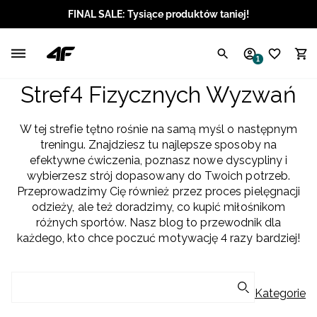
FINAL SALE: Tysiące produktów taniej!
Polski / PLN
1
Angielski / EUR
Stref4 Fizycznych Wyzwań
Angielski / USD
W tej strefie tętno rośnie na samą myśl o następnym
treningu. Znajdziesz tu najlepsze sposoby na
Angielski / GBP
efektywne ćwiczenia, poznasz nowe dyscypliny i
wybierzesz strój dopasowany do Twoich potrzeb.
Chorwacki / EUR
Przeprowadzimy Cię również przez proces pielęgnacji
odzieży, ale też doradzimy, co kupić miłośnikom
Czeski / CZK
różnych sportów. Nasz blog to przewodnik dla
każdego, kto chce poczuć motywację 4 razy bardziej!
Litewski / EUR
Łotewski / EUR
Kategorie