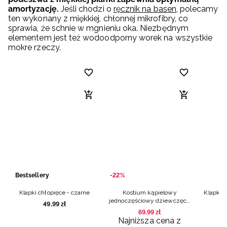
amortyzację.
Jeśli chodzi o
ręcznik na basen
, polecamy
ten wykonany z miękkiej, chłonnej mikrofibry, co
sprawia, że schnie w mgnieniu oka. Niezbędnym
elementem jest też wodoodporny worek na wszystkie
mokre rzeczy.
Bestsellery
-22%
Klapki chłopięce - czarne
Kostium kąpielowy
Klapki c
jednoczęściowy dziewczęcy
49
,
99
zł
- multikolor
69
,
99
zł
Najniższa cena z