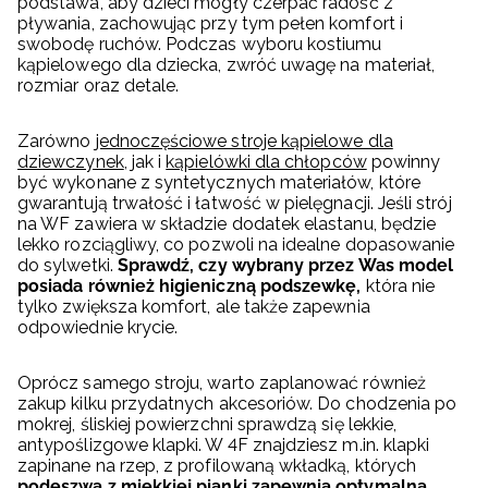
podstawa, aby dzieci mogły czerpać radość z
pływania, zachowując przy tym pełen komfort i
swobodę ruchów. Podczas wyboru kostiumu
kąpielowego dla dziecka, zwróć uwagę na materiał,
rozmiar oraz detale.
Zarówno
jednoczęściowe stroje kąpielowe dla
dziewczynek
, jak i
kąpielówki dla chłopców
powinny
być wykonane z syntetycznych materiałów, które
gwarantują trwałość i łatwość w pielęgnacji. Jeśli strój
na WF zawiera w składzie dodatek elastanu, będzie
lekko rozciągliwy, co pozwoli na idealne dopasowanie
do sylwetki.
Sprawdź, czy wybrany przez Was model
posiada również higieniczną podszewkę,
która nie
tylko zwiększa komfort, ale także zapewnia
odpowiednie krycie.
Oprócz samego stroju, warto zaplanować również
zakup kilku przydatnych akcesoriów. Do chodzenia po
mokrej, śliskiej powierzchni sprawdzą się lekkie,
antypoślizgowe klapki. W 4F znajdziesz m.in. klapki
zapinane na rzep, z profilowaną wkładką, których
podeszwa z miękkiej pianki zapewnia optymalną