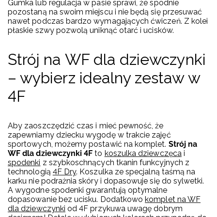
Gumka lub regulacja w pasie sprawi, że spodnie
pozostaną na swoim miejscu i nie będą się przesuwać
nawet podczas bardzo wymagających ćwiczeń. Z kolei
płaskie szwy pozwolą uniknąć otarć i ucisków.
Strój na WF dla dziewczynki
– wybierz idealny zestaw w
4F
Aby zaoszczędzić czas i mieć pewność, że
zapewniamy dziecku wygodę w trakcie zajęć
sportowych, możemy postawić na komplet.
Strój na
WF dla dziewczynki 4F
to
koszulka dziewczęca
i
spodenki
z szybkoschnących tkanin funkcyjnych z
technologią
4F Dry
. Koszulka ze specjalną taśmą na
karku nie podrażnia skóry i dopasowuje się do sylwetki.
A wygodne spodenki gwarantują optymalne
dopasowanie bez ucisku. Dodatkowo
komplet na WF
dla dziewczynki
od 4F przykuwa uwagę dobrym