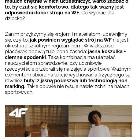
maluch chętnie w nich uczestniczył, warto zadbać o
to, by czuł się komfortowo, dlatego tak ważny jest
odpowiedni dobór stroju na WF
. Co wybrać dla
dziecka?
Zanim przyjrzymy się krojom i materiałom, upewnijmy
się, czy to,
jak powinien wyglądać strój na WF
nie jest
określone szkolnym regulaminem. W większości
placówek obowiązuje jedna zasada:
jasna koszulka +
ciemne spodenki
. Taka kombinacja ma ułatwiać
nauczycielom sprawdzenie, czy uczniowie
rzeczywiście przebrali się na zajęcia sportowe. Ważnym
elementem ubioru na lekcje wychowania fizycznego są
również
buty: z jasną podeszwą lub technologią non-
marking
. Takie obuwie nie rysuje nawierzchni na halach
sportowych.