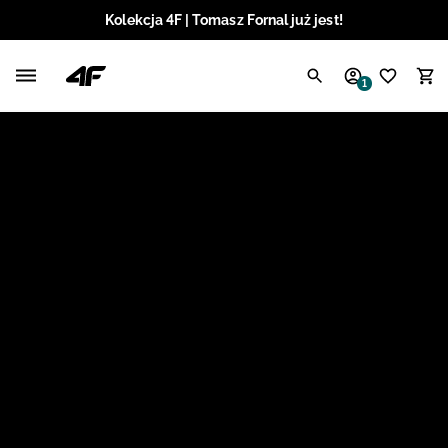
Kolekcja 4F | Tomasz Fornal już jest!
Polski / PLN
1
Angielski / EUR
Angielski / USD
Angielski / GBP
Chorwacki / EUR
Czeski / CZK
Litewski / EUR
Łotewski / EUR