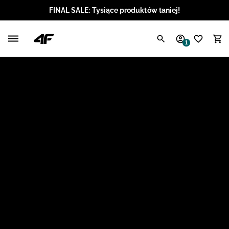
FINAL SALE: Tysiące produktów taniej!
Polski / PLN
1
Angielski / EUR
Angielski / USD
Angielski / GBP
Chorwacki / EUR
Czeski / CZK
Litewski / EUR
Łotewski / EUR