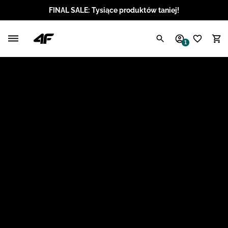
FINAL SALE: Tysiące produktów taniej!
Polski / PLN
1
Angielski / EUR
Angielski / USD
Angielski / GBP
Chorwacki / EUR
Czeski / CZK
Litewski / EUR
Łotewski / EUR