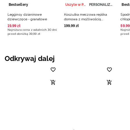
Bestsellery
Uszyte w Polsce
PERSONALIZACJA
Best
Legginsy dzianinowe
Koszulka meczowa replika
Spodn
dziewczęce - granatowe
domowa z możliwością
chłop
personalizacji męska 4F x
19
,
99
zł
199
,
99
zł
59
,
99
Polska Siatkówka - biała
Najniższa cena z ostatnich 30 dni
Najniż
przed obniżką
39
,
99
zł
przed 
Odkrywaj dalej