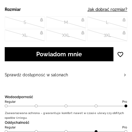
Rozmiar
Jak dobrać rozmiar?
S
M
L
XL
XXL
3XL
Powiadom mnie
Sprawdź dostępność w salonach
Zaawansowana ochrona – gwarantuje komfort nawet w czasie ulewy czy obfitych
opadów śniegu.