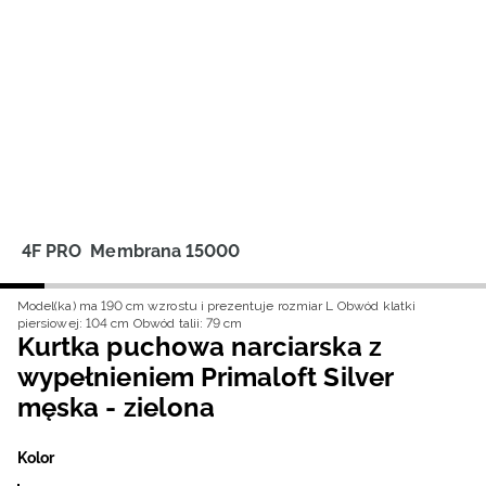
Niemiecki / EUR
Rumuński / RON
Słowacki / EUR
Ukraiński / UAH
4F PRO
Membrana 15000
Model(ka) ma 190 cm wzrostu i prezentuje rozmiar L
Obwód klatki
piersiowej: 104 cm
Obwód talii: 79 cm
Kurtka puchowa narciarska z
wypełnieniem Primaloft Silver
męska - zielona
Kolor