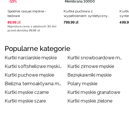
-10%
Membrana 10000
Spodnie casual męskie -
Kurtka puchowa z
Kurtk
beżowe
wypełnieniem syntetycznym
synt
membrana 10000 męska -
męska
89
,
99
zł
799
,
99
zł
499
,
9
pomarańczowa
Najniższa cena z ostatnich 30 dni
przed obniżką
99
,
99
zł
Popularne kategorie
Kurtki narciarskie męskie
Kurtki snowboardowe męskie
Kurtki softshellowe męskie
Kurtki zimowe męskie
Kurtki puchowe męskie
Bezrękawniki męskie
Bielizna termoaktywna męska
Polary męskie
Kurtki męskie czarne
Kurtki męskie granatowe
Kurtki męskie szare
Kurtki męskie zielone