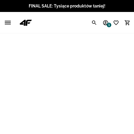
FINAL SALE: Tysiące produktów taniej!
Polski / PLN
1
Angielski / EUR
Angielski / USD
Angielski / GBP
Chorwacki / EUR
Czeski / CZK
Litewski / EUR
Łotewski / EUR