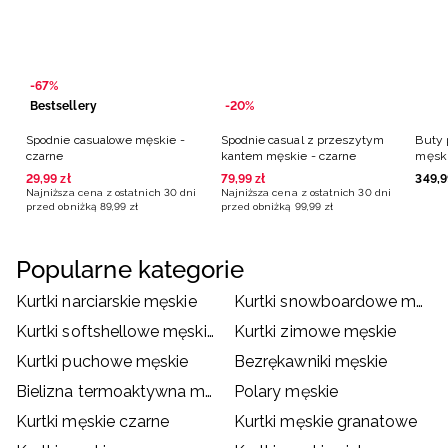
-67%
Bestsellery
-20%
Spodnie casualowe męskie -
Spodnie casual z przeszytym
Buty 
czarne
kantem męskie - czarne
męski
29
,
99
zł
79
,
99
zł
349
,
9
Najniższa cena z ostatnich 30 dni
Najniższa cena z ostatnich 30 dni
przed obniżką
89
,
99
zł
przed obniżką
99
,
99
zł
Popularne kategorie
Kurtki narciarskie męskie
Kurtki snowboardowe męskie
Kurtki softshellowe męskie
Kurtki zimowe męskie
Kurtki puchowe męskie
Bezrękawniki męskie
Bielizna termoaktywna męska
Polary męskie
Kurtki męskie czarne
Kurtki męskie granatowe