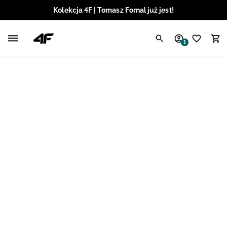
Kolekcja 4F | Tomasz Fornal już jest!
Polski / PLN
1
Angielski / EUR
Angielski / USD
Angielski / GBP
Chorwacki / EUR
Czeski / CZK
Litewski / EUR
Łotewski / EUR