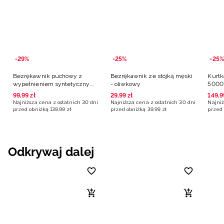
-29%
-25%
-25%
Bezrękawnik puchowy z
Bezrękawnik ze stójką męski
Kurtk
wypełnieniem syntetycznym
- oliwkowy
5000
męski - oliwkowy
oliwk
99
,
99
zł
29
,
99
zł
149
,
9
Najniższa cena z ostatnich 30 dni
Najniższa cena z ostatnich 30 dni
Najniż
przed obniżką
139
,
99
zł
przed obniżką
39
,
99
zł
przed 
Odkrywaj dalej