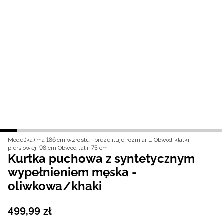
Niemiecki / EUR
Rumuński / RON
Słowacki / EUR
Ukraiński / UAH
Model(ka) ma 186 cm wzrostu i prezentuje rozmiar L
Obwód klatki
piersiowej: 98 cm
Obwód talii: 75 cm
Kurtka puchowa z syntetycznym
wypełnieniem męska -
oliwkowa/khaki
499
,
99
zł