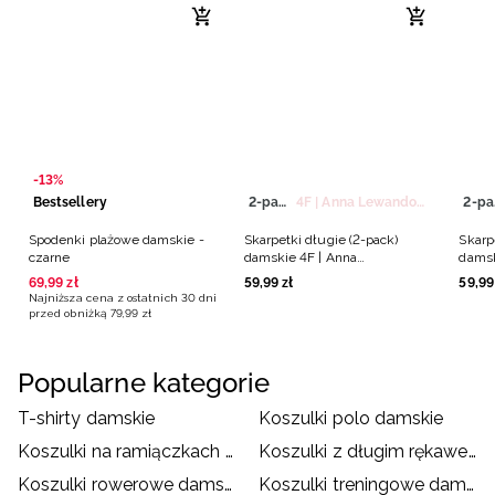
-13%
Bestsellery
2-pack
4F | Anna Lewandowska
2
Spodenki plażowe damskie -
Skarpetki długie (2-pack)
Skarp
czarne
damskie 4F | Anna
damsk
Lewandowska - czarno-białe
Lewan
69
,
99
zł
59
,
99
zł
59
,
99
Najniższa cena z ostatnich 30 dni
przed obniżką
79
,
99
zł
Popularne kategorie
T-shirty damskie
Koszulki polo damskie
Koszulki na ramiączkach damskie
Koszulki z długim rękawem damskie
Koszulki rowerowe damskie
Koszulki treningowe damskie