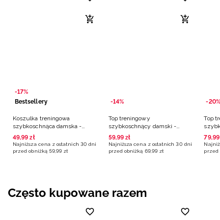
-17%
Bestsellery
-14%
-20
Koszulka treningowa
Top treningowy
Top t
szybkoschnąca damska -
szybkoschnący damski -
szybk
czarna
czarny
czarn
49
,
99
zł
59
,
99
zł
79
,
99
Najniższa cena z ostatnich 30 dni
Najniższa cena z ostatnich 30 dni
Najniż
przed obniżką
59
,
99
zł
przed obniżką
69
,
99
zł
przed 
Często kupowane razem