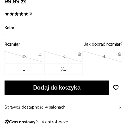
99
,
99
zł
(1)
Kolor
Rozmiar
Jak dobrać rozmiar?
XS
S
M
L
XL
Dodaj do koszyka
Sprawdź dostępność w salonach
Czas dostawy
2 - 4 dni robocze