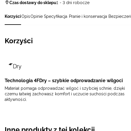
Czas dostawy do sklepu
1 - 3 dni robocze
Korzyści
Opis
Opinie
Specyfikacja
Pranie i konserwacja
Bezpieczeń
Korzyści
Technologia 4FDry – szybkie odprowadzanie wilgoci
Materiał pomaga odprowadzać wilgoć i szybciej schnie, dzięki
czemu łatwiej zachowasz komfort i uczucie suchości podczas
aktywności.
Inne produkty z tej kolekcji