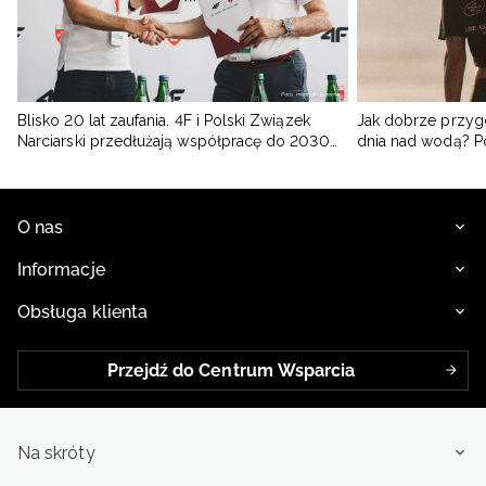
Blisko 20 lat zaufania. 4F i Polski Związek
Jak dobrze przyg
Narciarski przedłużają współpracę do 2030
dnia nad wodą? 
roku
O nas
Informacje
Obsługa klienta
Przejdź do Centrum Wsparcia
Na skróty