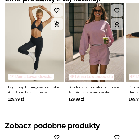
4F | Anna Lewandowska
4F | Anna Lewandowska
4F |
Legginsy treningowe damskie
Spodenki z modalem damskie
Bluza
4F | Anna Lewandowska -
4F | Anna Lewandowska -
damsk
czarne
różowe
Lewan
129
,
99
zł
129
,
99
zł
169
,
9
Zobacz podobne produkty