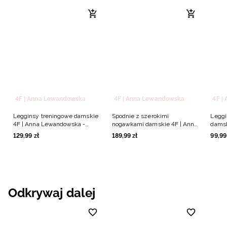
4F | Anna Lewandowska
4F | Anna Lewandowska
4F |
Legginsy treningowe damskie
Spodnie z szerokimi
Leggi
4F | Anna Lewandowska -
nogawkami damskie 4F | Anna
damsk
czarne
Lewandowska - czarne
Lewan
129
,
99
zł
189
,
99
zł
99
,
99
Odkrywaj dalej