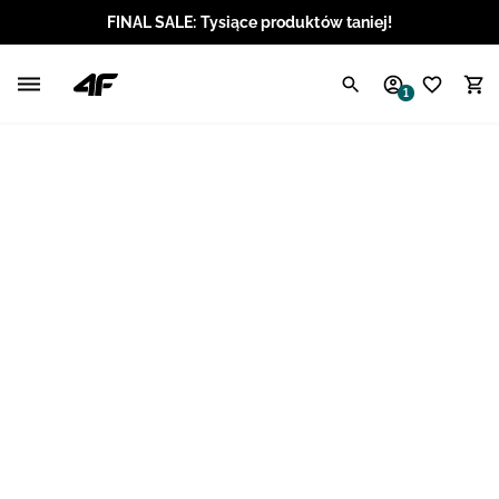
FINAL SALE: Tysiące produktów taniej!
Polski / PLN
1
Angielski / EUR
Angielski / USD
Angielski / GBP
Chorwacki / EUR
Czeski / CZK
Litewski / EUR
Łotewski / EUR