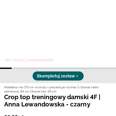
Niemiecki / EUR
Rumuński / RON
Słowacki / EUR
Ukraiński / UAH
4F | Anna Lewandowska
Skompletuj zestaw
Model(ka) ma 170 cm wzrostu i prezentuje rozmiar S
Obwód klatki
piersiowej: 84 cm
Obwód talii: 64 cm
Crop top treningowy damski 4F |
Anna Lewandowska - czarny