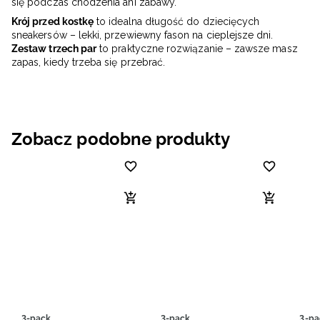
się podczas chodzenia ani zabawy.
Krój przed kostkę
to idealna długość do dziecięcych
sneakersów – lekki, przewiewny fason na cieplejsze dni.
Zestaw trzech par
to praktyczne rozwiązanie – zawsze masz
zapas, kiedy trzeba się przebrać.
Zobacz podobne produkty
3-pack
3-pack
3-pa