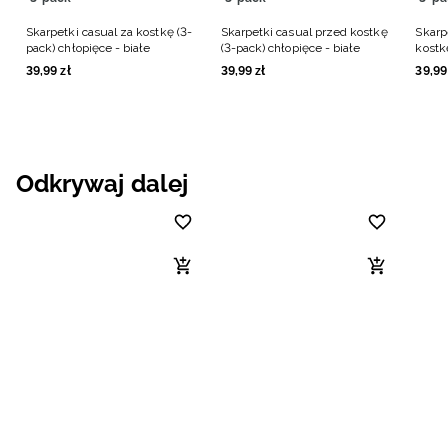
Skarpetki casual za kostkę (3-
Skarpetki casual przed kostkę
Skarp
pack) chłopięce - białe
(3-pack) chłopięce - białe
kostk
białe
39
,
99
zł
39
,
99
zł
39
,
99
Odkrywaj dalej