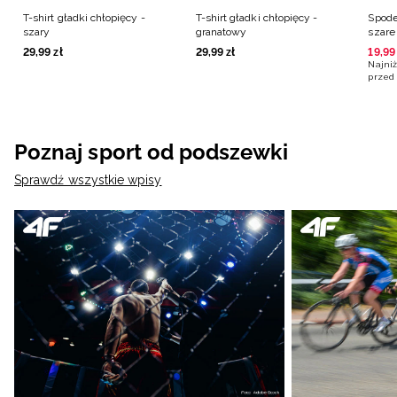
T-shirt gładki chłopięcy -
T-shirt gładki chłopięcy -
Spode
szary
granatowy
szare
29
,
99
zł
29
,
99
zł
19
,
99
Najniż
przed 
Poznaj sport od podszewki
Sprawdź wszystkie wpisy