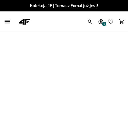
Kolekcja 4F | Tomasz Fornal już jest!
Polski / PLN
1
Angielski / EUR
Angielski / USD
Angielski / GBP
Chorwacki / EUR
Czeski / CZK
Litewski / EUR
Łotewski / EUR