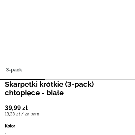
Niemiecki / EUR
Rumuński / RON
Słowacki / EUR
Ukraiński / UAH
3-pack
Skarpetki krótkie (3-pack)
chłopięce - białe
39
,
99
zł
13
,
33
zł
/ za parę
Kolor