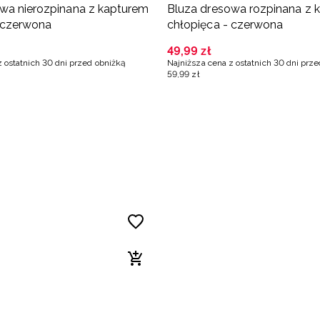
wa nierozpinana z kapturem
Bluza dresowa rozpinana z 
 czerwona
chłopięca - czerwona
49
,
99
zł
z ostatnich 30 dni przed obniżką
Najniższa cena z ostatnich 30 dni prz
59
,
99
zł