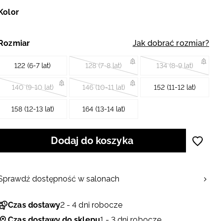
Kolor
Rozmiar
Jak dobrać rozmiar?
122 (6-7 lat)
128 (7-8 lat)
134 (8-9 lat)
140 (9-10 lat)
146 (10-11 lat)
152 (11-12 lat)
158 (12-13 lat)
164 (13-14 lat)
Dodaj do koszyka
Sprawdź dostępność w salonach
Czas dostawy
2 - 4 dni robocze
Czas dostawy do sklepu
1 - 3 dni robocze