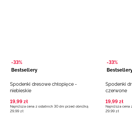
-33%
-33%
Bestsellery
Bestseller
Spodenki dresowe chłopięce -
Spodenki dr
niebieskie
czerwone
19
,
99
zł
19
,
99
zł
Najniższa cena z ostatnich 30 dni przed obniżką
Najniższa cena 
29
,
99
zł
29
,
99
zł