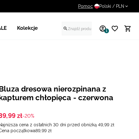
Pomoc
UWAGA NA FAŁSZYWE STR
Polski / PLN
ALE
Kolekcje
1
Bluza dresowa nierozpinana z
kapturem chłopięca - czerwona
39
,
99
zł
-20%
Najniższa cena z ostatnich 30 dni przed obniżką
49
,
99
zł
Cena początkowa
89
,
99
zł