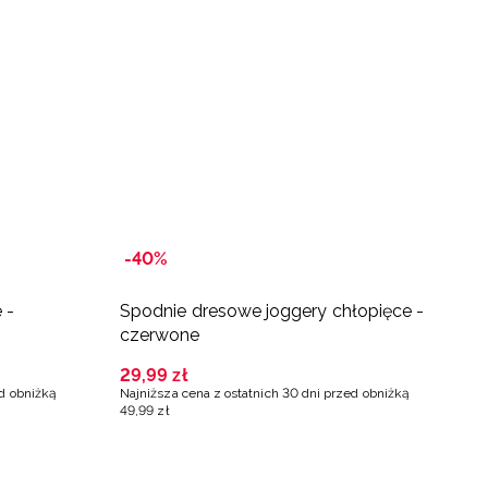
-40%
 -
Spodnie dresowe joggery chłopięce -
S
czerwone
c
29
,
99
zł
2
ed obniżką
Najniższa cena z ostatnich 30 dni przed obniżką
Na
49
,
99
zł
4