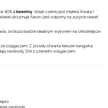
a w 80%
z bawełny
, dzięki czemu jest miękka, trwała i
teriał utrzymuje fason i jest odporny na zużycie nawet
wia, że bluza będzie idealnym wyborem na chłodniejsze
 ze ściągaczem. Z przodu otwarta kieszeń kangurka.
ają swobody. Dół z szerokim ściągaczem.
iepło
pewnia swobodę