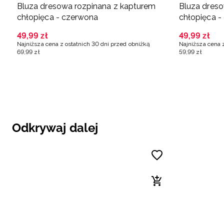
Bluza dresowa rozpinana z kapturem
Bluza dreso
chłopięca - czerwona
chłopięca -
49
,
99
zł
49
,
99
zł
Najniższa cena z ostatnich 30 dni przed obniżką
Najniższa cena 
69
,
99
zł
59
,
99
zł
Odkrywaj dalej