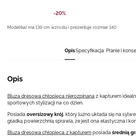
-20%
Model(ka) ma 139 cm wzrostu i prezentuje rozmiar 140
Opis
Specyfikacja
Pranie i kons
Opis
Bluza dresowa chłopięca nierozpinana
z kapturem idealn
sportowych stylizacji na co dzień.
Posiada
oversizowy krój
, który luźno układa się na sylw
gładką powierzchnią sprawia, że jest ona elastyczna i k
Bluza dresowa chłopięca z kapturem
posiada
średnią g