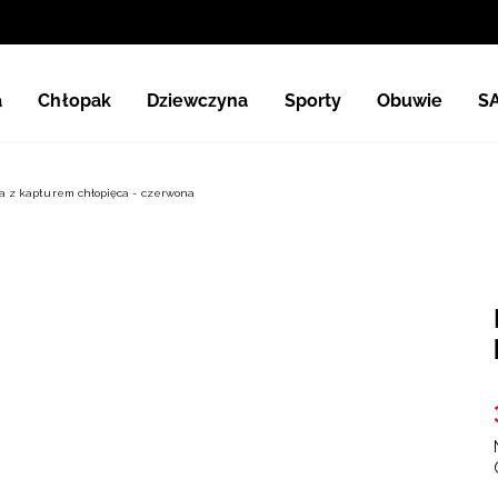
a
Chłopak
Dziewczyna
Sporty
Obuwie
S
a z kapturem chłopięca - czerwona