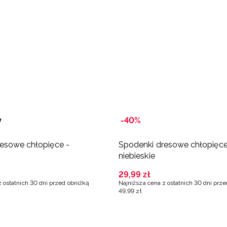
y
-40%
esowe chłopięce -
Spodenki dresowe chłopięce
niebieskie
29
,
99
zł
z ostatnich 30 dni przed obniżką
Najniższa cena z ostatnich 30 dni prz
49
,
99
zł