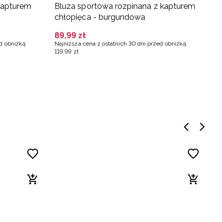
kapturem
Bluza sportowa rozpinana z kapturem
B
chłopięca - burgundowa
c
89
,
99
zł
5
ed obniżką
Najniższa cena z ostatnich 30 dni przed obniżką
Na
119
,
99
zł
6