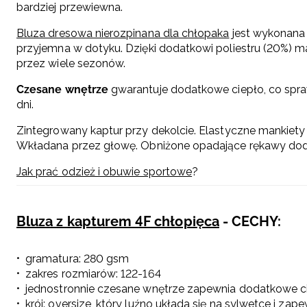
bardziej przewiewna.
Bluza dresowa nierozpinana dla chłopaka
jest wykonan
przyjemna w dotyku. Dzięki dodatkowi poliestru (20%) ma
przez wiele sezonów.
Czesane wnętrze
gwarantuje dodatkowe ciepło, co spra
dni.
Zintegrowany kaptur przy dekolcie. Elastyczne mankiety
Wkładana przez głowę. Obniżone opadające rękawy dod
Jak prać odzież i obuwie sportowe
?
Bluza z kapturem 4F chłopięca
- CECHY:
gramatura: 280 gsm
zakres rozmiarów: 122-164
jednostronnie czesane wnętrze zapewnia dodatkowe c
krój: oversize, który luźno układa się na sylwetce i za