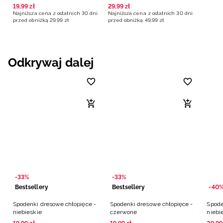
19
,
99
zł
29
,
99
zł
Najniższa cena z ostatnich 30 dni
Najniższa cena z ostatnich 30 dni
przed obniżką
29
,
99
zł
przed obniżką
49
,
99
zł
Odkrywaj dalej
-33%
-33%
Bestsellery
Bestsellery
-40
Spodenki dresowe chłopięce -
Spodenki dresowe chłopięce -
Spode
niebieskie
czerwone
niebi