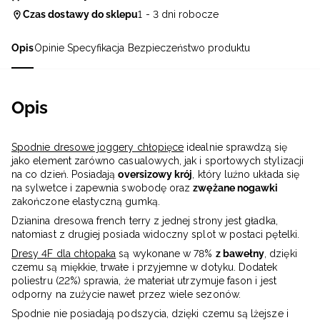
Czas dostawy do sklepu
1 - 3 dni robocze
Opis
Opinie
Specyfikacja
Bezpieczeństwo produktu
Opis
Spodnie dresowe joggery chłopięce
idealnie sprawdzą się
jako element zarówno casualowych, jak i sportowych stylizacji
na co dzień. Posiadają
oversizowy krój
, który luźno układa się
na sylwetce i zapewnia swobodę oraz
zwężane nogawki
zakończone elastyczną gumką.
Dzianina dresowa french terry z jednej strony jest gładka,
natomiast z drugiej posiada widoczny splot w postaci pętelki.
Dresy 4F dla chłopaka
są wykonane w 78%
z bawełny
, dzięki
czemu są miękkie, trwałe i przyjemne w dotyku. Dodatek
poliestru (22%) sprawia, że materiał utrzymuje fason i jest
odporny na zużycie nawet przez wiele sezonów.
Spodnie nie posiadają podszycia, dzięki czemu są lżejsze i