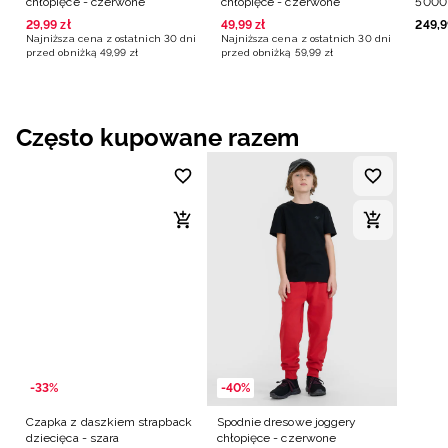
chłopięce - czerwone
chłopięce - czerwone
5000 
29
,
99
zł
49
,
99
zł
249
,
9
Najniższa cena z ostatnich 30 dni
Najniższa cena z ostatnich 30 dni
przed obniżką
49
,
99
zł
przed obniżką
59
,
99
zł
Często kupowane razem
-33%
-40%
Czapka z daszkiem strapback
Spodnie dresowe joggery
dziecięca - szara
chłopięce - czerwone