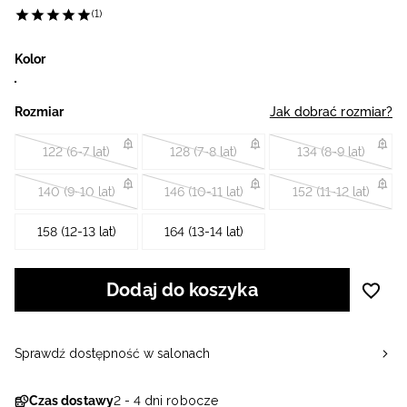
(1)
Kolor
Rozmiar
Jak dobrać rozmiar?
122 (6-7 lat)
128 (7-8 lat)
134 (8-9 lat)
140 (9-10 lat)
146 (10-11 lat)
152 (11-12 lat)
158 (12-13 lat)
164 (13-14 lat)
Dodaj do koszyka
Sprawdź dostępność w salonach
Czas dostawy
2 - 4 dni robocze