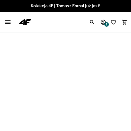
Kolekcja 4F | Tomasz Fornal już jest!
Polski / PLN
1
Angielski / EUR
Angielski / USD
Angielski / GBP
Chorwacki / EUR
Czeski / CZK
Litewski / EUR
Łotewski / EUR