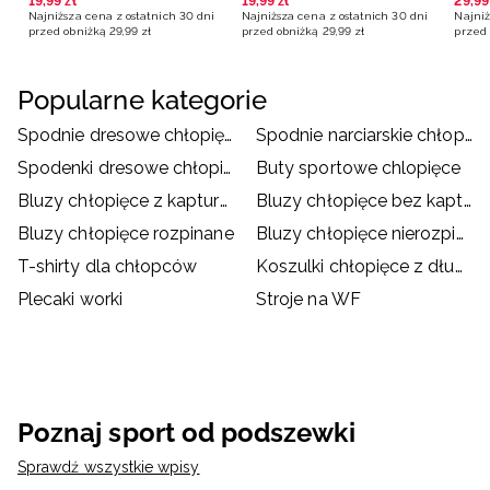
19
,
99
zł
19
,
99
zł
29
,
99
Najniższa cena z ostatnich 30 dni
Najniższa cena z ostatnich 30 dni
Najniż
przed obniżką
29
,
99
zł
przed obniżką
29
,
99
zł
przed 
Popularne kategorie
Spodnie dresowe chłopięce
Spodnie narciarskie chłopięce
Spodenki dresowe chłopięce
Buty sportowe chlopięce
Bluzy chłopięce z kapturem
Bluzy chłopięce bez kaptura
Bluzy chłopięce rozpinane
Bluzy chłopięce nierozpinane
T-shirty dla chłopców
Koszulki chłopięce z długim rękawem
Plecaki worki
Stroje na WF
Poznaj sport od podszewki
Sprawdź wszystkie wpisy