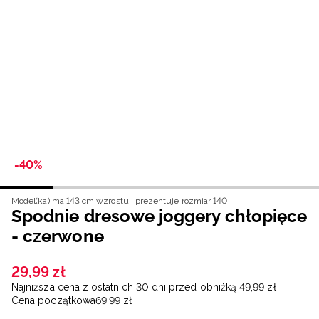
Niemiecki / EUR
Rumuński / RON
Słowacki / EUR
Ukraiński / UAH
-40%
Model(ka) ma 143 cm wzrostu i prezentuje rozmiar 140
Spodnie dresowe joggery chłopięce
- czerwone
29
,
99
zł
Najniższa cena z ostatnich 30 dni przed obniżką
49
,
99
zł
Cena początkowa
69
,
99
zł