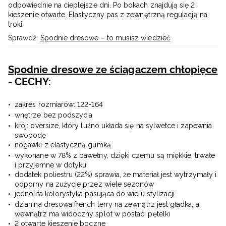
odpowiednie na cieplejsze dni. Po bokach znajdują się 2
kieszenie otwarte. Elastyczny pas z zewnętrzną regulacją na
troki.
Sprawdź:
Spodnie dresowe – to musisz wiedzieć
Spodnie dresowe ze ściągaczem chłopięce
- CECHY:
zakres rozmiarów: 122-164
wnętrze bez podszycia
krój: oversize, który luźno układa się na sylwetce i zapewnia
swobodę
nogawki z elastyczną gumką
wykonane w 78% z bawełny, dzięki czemu są miękkie, trwałe
i przyjemne w dotyku
dodatek poliestru (22%) sprawia, że materiał jest wytrzymały i
odporny na zużycie przez wiele sezonów
jednolita kolorystyka pasująca do wielu stylizacji
dzianina dresowa french terry na zewnątrz jest gładka, a
wewnątrz ma widoczny splot w postaci pętelki
2 otwarte kieszenie boczne