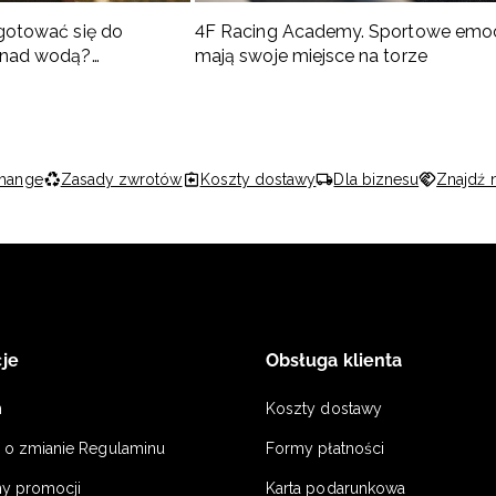
gotować się do
4F Racing Academy. Sportowe emo
 nad wodą?
mają swoje miejsce na torze
 co spakować
hange
Zasady zwrotów
Koszty dostawy
Dla biznesu
Znajdź 
je
Obsługa klienta
n
Koszty dostawy
a o zmianie Regulaminu
Formy płatności
y promocji
Karta podarunkowa