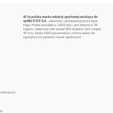
4F to polska marka odzieży sportowej należąca do
spółki OTCF S.A.
, założonej i zarządzanej przez Igora
Klaję. Marka powstała w 2003 roku, jest obecna w 39
krajach i obejmuje sieć ponad 350 sklepów. Dziś zespół
4F liczy blisko 1300 pracowników, a firma należy do
największych polskich marek sportowych.
przekroczyć
ta