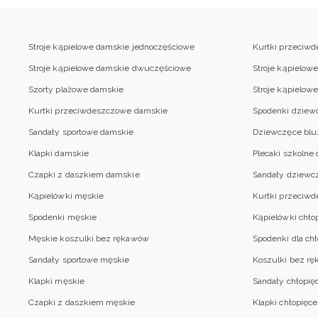
Stroje kąpielowe damskie jednoczęściowe
Kurtki przeciw
Stroje kąpielowe damskie dwuczęściowe
Stroje kąpielow
Szorty plażowe damskie
Stroje kąpielo
Kurtki przeciwdeszczowe damskie
Spodenki dziew
Sandały sportowe damskie
Dziewczęce blu
Klapki damskie
Plecaki szkolne
Czapki z daszkiem damskie
Sandały dziewc
Kąpielówki męskie
Kurtki przeciw
Spodenki męskie
Kąpielówki chło
Męskie koszulki bez rękawów
Spodenki dla ch
Sandały sportowe męskie
Koszulki bez rę
Klapki męskie
Sandały chłopię
Czapki z daszkiem męskie
Klapki chłopięce