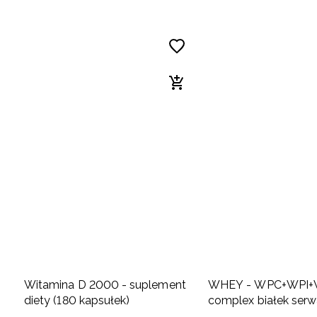
Witamina D 2000 - suplement
WHEY - WPC+WPI+
diety (180 kapsułek)
complex białek ser
(700 g) jogurtowo-w