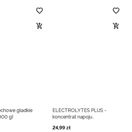
echowe gładkie
ELECTROLYTES PLUS -
000 g)
koncentrat napoju
elektrolitowego w proszku
24
,
99
zł
(10x14g) woda kokosowa