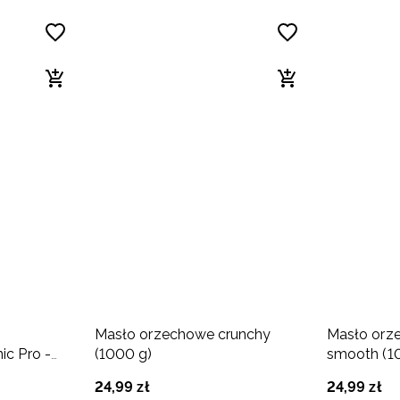
Masło orzechowe crunchy
Masło orz
ic Pro -
(1000 g)
smooth (1
00g) owoce
24
,
99
zł
24
,
99
zł