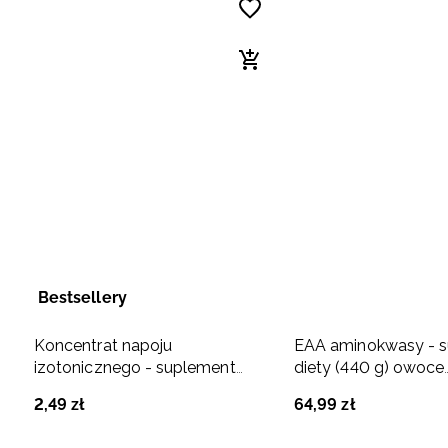
Bestsellery
Koncentrat napoju
EAA aminokwasy - 
izotonicznego - suplement
diety (440 g) owoce
diety (35g) cytryna
egzotyczne
2
,
49
zł
64
,
99
zł