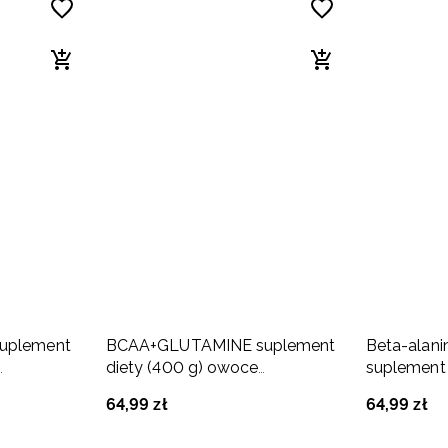
suplement
BCAA+GLUTAMINE suplement
Beta-alani
diety (400 g) owoce
suplement 
egzotyczne
egzotyczn
64
,
99
zł
64
,
99
zł