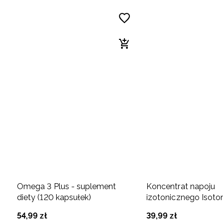
Omega 3 Plus - suplement
Koncentrat napoju
diety (120 kapsułek)
izotonicznego Isoton
suplement diety (7
54
,
99
zł
39
,
99
zł
tropikalne