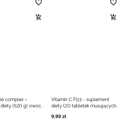
ne complex –
Vitamin C Fizz - suplement
diety (520 g) owoce
diety (20 tabletek musujących)
e
cytrynowo-pomarańczowy
9
,
99
zł