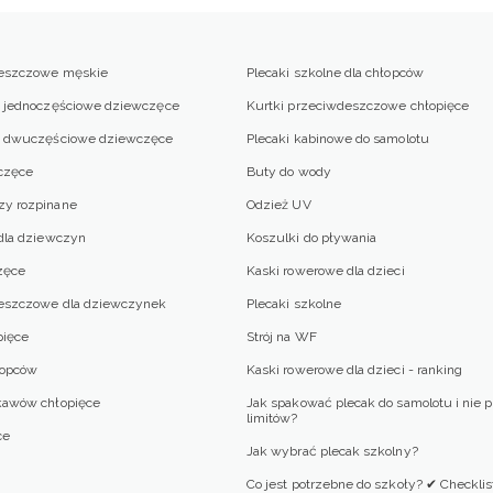
deszczowe męskie
Plecaki szkolne dla chłopców
e jednoczęściowe dziewczęce
Kurtki przeciwdeszczowe chłopięce
we dwuczęściowe dziewczęce
Plecaki kabinowe do samolotu
częce
Buty do wody
zy rozpinane
Odzież UV
 dla dziewczyn
Koszulki do pływania
zęce
Kaski rowerowe dla dzieci
deszczowe dla dziewczynek
Plecaki szkolne
pięce
Strój na WF
łopców
Kaski rowerowe dla dzieci - ranking
kawów chłopięce
Jak spakować plecak do samolotu i nie 
limitów?
ce
Jak wybrać plecak szkolny?
Co jest potrzebne do szkoły? ✔ Checklis