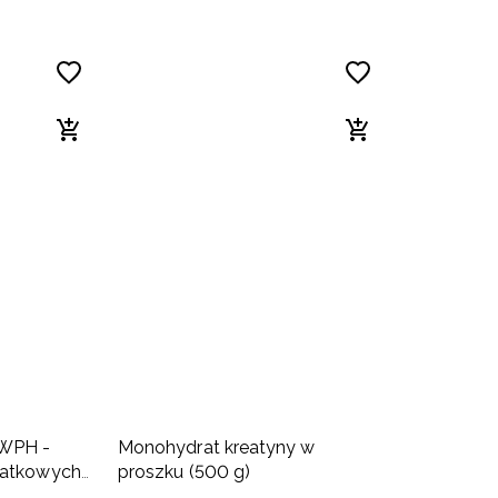
WPH -
Monohydrat kreatyny w
watkowych
proszku (500 g)
iśniowy