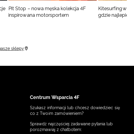
cje
Pit Stop – nowa męska kolekcja 4F
Kitesurfing w Po
inspirowana motorsportem
gdzie najlepiej 
nasze sklepy
Centrum Wsparcia 4F
Szukasz informacji lub chcesz dowiedzieć się
co z Twoim zamówieniem?
Sprawdź najczęściej zadawane pytania lub
porozmawiaj z chatbotem: