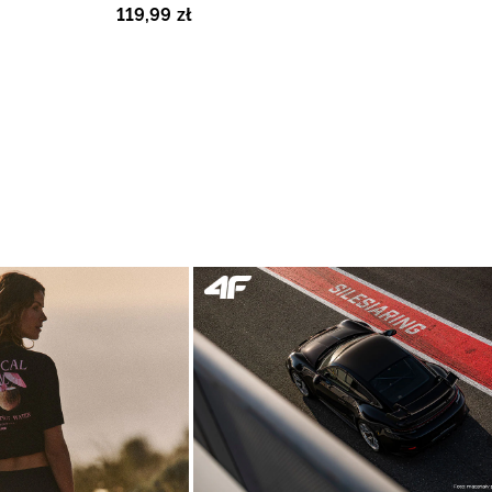
119
,
99
zł