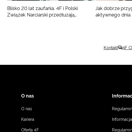
Blisko 20 lat zaufania. 4F i Polski
Jak dobrze przy
Związek Narciarski przedłużają
aktywnego dnia
współpracę do 2030 roku
Podpowiadamy,
Kontakt
4F C
O nas
Informac
O nas
Regulami
Kariera
Informacj
Oferta 4F
Regulamin