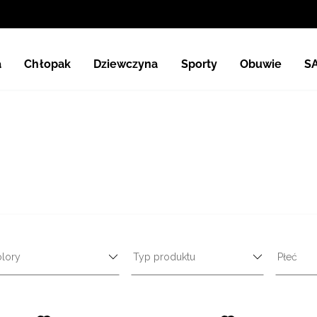
a
Chłopak
Dziewczyna
Sporty
Obuwie
S
lory
Typ produktu
Płeć