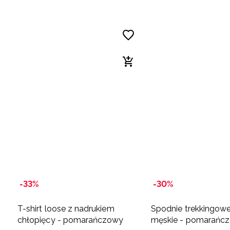
-33%
-30%
T-shirt loose z nadrukiem
Spodnie trekkingow
chłopięcy - pomarańczowy
męskie - pomarańc