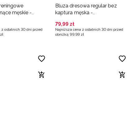
treningowe
Bluza dresowa regular bez
nące męskie -
kaptura męska -
zowe
pomarańczowa
79
,
99
zł
 z ostatnich 30 dni przed
Najniższa cena z ostatnich 30 dni przed
zł
obniżką
99
,
99
zł