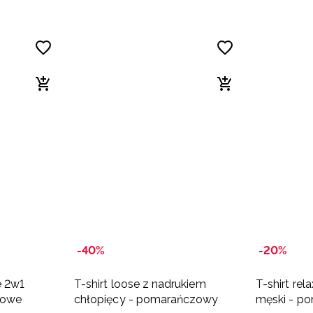
-40%
-20%
e 2w1
T-shirt loose z nadrukiem
T-shirt re
zowe
chłopięcy - pomarańczowy
męski - p