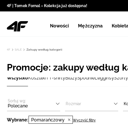
4F | Tomek Fornal – Kolekcja już dostępna!
Nowości
Mężczyzna
Kobiet
4F
SALE
Zakupy według kategorii
Promocje: zakupy według ka
Wszystko
Koszulki i T-shirty
Bluzy
Spodnie
Legginsy
Szorty
Sortuj wg:
Rozmiar
Ko
Polecane
Wybrane:
Pomarańczowy
Wyczyść filtry