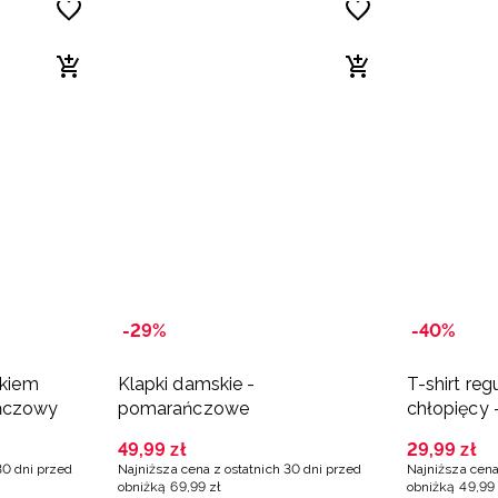
-29%
-40%
ukiem
Klapki damskie -
T-shirt reg
ańczowy
pomarańczowe
chłopięcy
49
,
99
zł
29
,
99
zł
30 dni przed
Najniższa cena z ostatnich 30 dni przed
Najniższa cena
obniżką
69
,
99
zł
obniżką
49
,
99