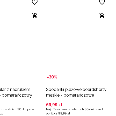
-30%
ular z nadrukiem
Spodenki plażowe boardshorty
 - pomarańczowy
męskie - pomarańczowe
69
,
99
zł
 z ostatnich 30 dni przed
Najniższa cena z ostatnich 30 dni przed
zł
obniżką
99
,
99
zł