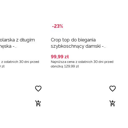
-23%
olarska z długim
Crop top do biegania
ęska -
szybkoschnący damski -
zowa
pomarańczowy
99
,
99
zł
 z ostatnich 30 dni przed
Najniższa cena z ostatnich 30 dni przed
9
zł
obniżką
129
,
99
zł