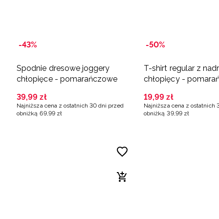
-43%
-50%
Spodnie dresowe joggery
T-shirt regular z na
chłopięce - pomarańczowe
chłopięcy - pomar
39
,
99
zł
19
,
99
zł
Najniższa cena z ostatnich 30 dni przed
Najniższa cena z ostatnich 
obniżką
69
,
99
zł
obniżką
39
,
99
zł