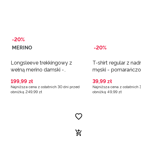
-20%
MERINO
-20%
Longsleeve trekkingowy z
T-shirt regular z na
wełną merino damski -
męski - pomarańcz
pomarańczowy
199
,
99
zł
39
,
99
zł
Najniższa cena z ostatnich 30 dni przed
Najniższa cena z ostatnich 
obniżką
249
,
99
zł
obniżką
49
,
99
zł