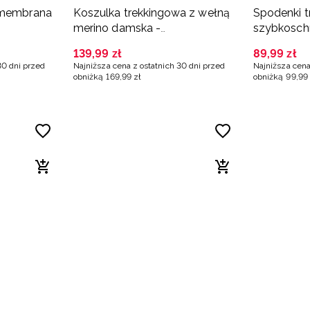
 membrana
Koszulka trekkingowa z wełną
Spodenki 
merino damska -
szybkosch
pomarańczowa
pomarańc
139
,
99
zł
89
,
99
zł
30 dni przed
Najniższa cena z ostatnich 30 dni przed
Najniższa cena
obniżką
169
,
99
zł
obniżką
99
,
99