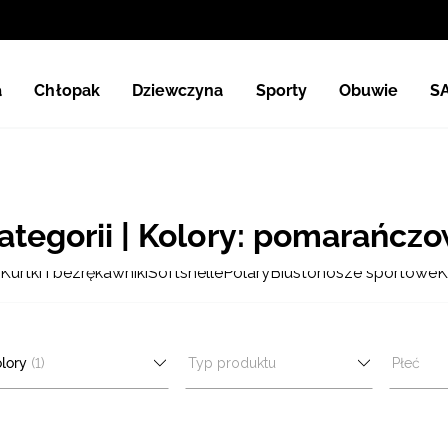
a
Chłopak
Dziewczyna
Sporty
Obuwie
S
tegorii | Kolory: pomarańcz
Kurtki i bezrękawniki
Softshelle
Polary
Biustonosze sportowe
K
lory
(1)
Typ produktu
Płeć