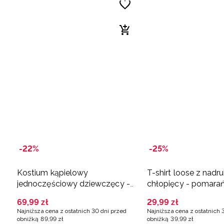
-22%
-25%
Kostium kąpielowy
T-shirt loose z nadr
jednoczęściowy dziewczęcy -
chłopięcy - pomar
pomarańczowy
69
,
99
zł
29
,
99
zł
Najniższa cena z ostatnich 30 dni przed
Najniższa cena z ostatnich 
obniżką
89
,
99
zł
obniżką
39
,
99
zł