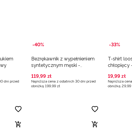
-40%
-33%
drukiem
Bezrękawnik z wypełnieniem
T-shirt lo
owy
syntetycznym męski -
chłopięcy
pomarańczowy
119
,
99
zł
19
,
99
zł
30 dni przed
Najniższa cena z ostatnich 30 dni przed
Najniższa cena
obniżką
199
,
99
zł
obniżką
29
,
99