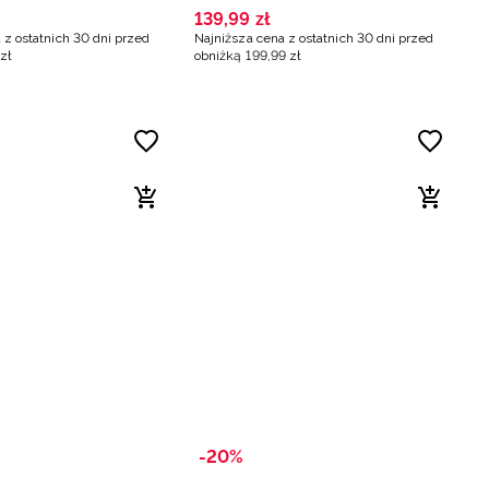
pomarańczowe
139
,
99
zł
 z ostatnich 30 dni przed
Najniższa cena z ostatnich 30 dni przed
zł
obniżką
199
,
99
zł
-20%