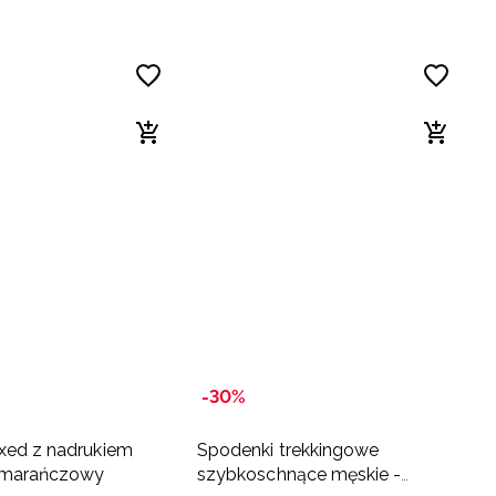
-30%
laxed z nadrukiem
Spodenki trekkingowe
omarańczowy
szybkoschnące męskie -