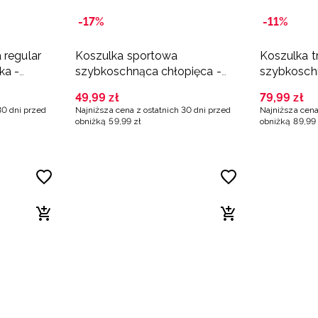
-17%
-11%
 regular
Koszulka sportowa
Koszulka t
ka -
szybkoschnąca chłopięca -
szybkosch
pomarańczowa
pomarańc
49
,
99
zł
79
,
99
zł
30 dni przed
Najniższa cena z ostatnich 30 dni przed
Najniższa cena
obniżką
59
,
99
zł
obniżką
89
,
99