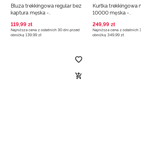
Bluza trekkingowa regular bez
Kurtka trekkingowa
kaptura męska -
10000 męska -
pomarańczowa
pomarańczowa
119
,
99
zł
249
,
99
zł
Najniższa cena z ostatnich 30 dni przed
Najniższa cena z ostatnich 
obniżką
139
,
99
zł
obniżką
349
,
99
zł