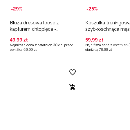
-29%
-25%
Bluza dresowa loose z
Koszulka treningowa
kapturem chłopięca -
szybkoschnąca męs
pomarańczowa
pomarańczowa
49
,
99
zł
59
,
99
zł
Najniższa cena z ostatnich 30 dni przed
Najniższa cena z ostatnich 
obniżką
69
,
99
zł
obniżką
79
,
99
zł