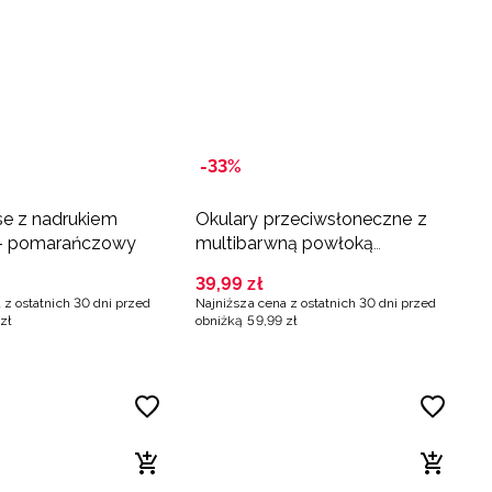
-33%
ose z nadrukiem
Okulary przeciwsłoneczne z
 - pomarańczowy
multibarwną powłoką
dziecięce - pomarańczowe
39
,
99
zł
 z ostatnich 30 dni przed
Najniższa cena z ostatnich 30 dni przed
zł
obniżką
59
,
99
zł