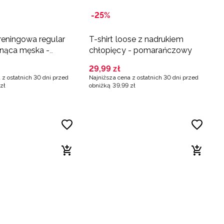
-25%
reningowa regular
T-shirt loose z nadrukiem
nąca męska -
chłopięcy - pomarańczowy
zowa
29
,
99
zł
 z ostatnich 30 dni przed
Najniższa cena z ostatnich 30 dni przed
zł
obniżką
39
,
99
zł