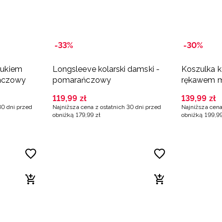
-33%
-30%
drukiem
Longsleeve kolarski damski -
Koszulka k
ańczowy
pomarańczowy
rękawem m
pomarańc
119
,
99
zł
139
,
99
zł
30 dni przed
Najniższa cena z ostatnich 30 dni przed
Najniższa cena
obniżką
179
,
99
zł
obniżką
199
,
9