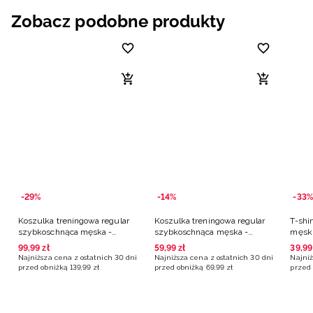
Zobacz podobne produkty
-29%
-14%
-33%
Koszulka treningowa regular
Koszulka treningowa regular
T-shi
szybkoschnąca męska -
szybkoschnąca męska -
męski
niebieska
niebieska
99
,
99
zł
59
,
99
zł
39
,
99
Najniższa cena z ostatnich 30 dni
Najniższa cena z ostatnich 30 dni
Najniż
przed obniżką
139
,
99
zł
przed obniżką
69
,
99
zł
przed 