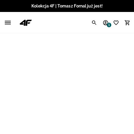
Kolekcja 4F | Tomasz Fornal już jest!
Polski / PLN
1
Angielski / EUR
Angielski / USD
Angielski / GBP
Chorwacki / EUR
Czeski / CZK
Litewski / EUR
Łotewski / EUR