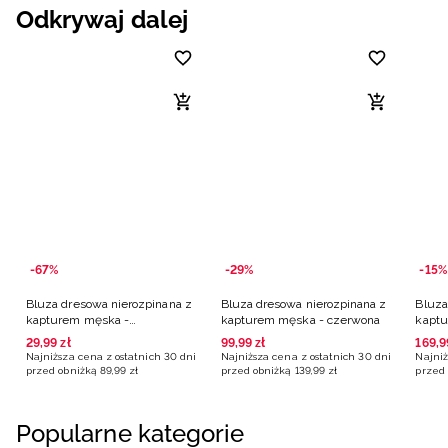
Odkrywaj dalej
-67%
-29%
-15%
Bluza dresowa nierozpinana z
Bluza dresowa nierozpinana z
Bluza
kapturem męska -
kapturem męska - czerwona
kaptu
pomarańczowa
29
,
99
zł
99
,
99
zł
169
,
9
Najniższa cena z ostatnich 30 dni
Najniższa cena z ostatnich 30 dni
Najniż
przed obniżką
89
,
99
zł
przed obniżką
139
,
99
zł
przed 
Popularne kategorie