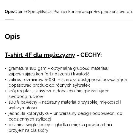
Opis
Opinie
Specyfikacja
Pranie i konserwacja
Bezpieczeństwo pr
Opis
T-shirt 4F dla mężczyzny
- CECHY:
gramatura 180 gsm – optymalna grubość materiału
zapewniająca komfort noszenia i trwałość
zakres rozmiarów S-XXL – szeroka dostępność pozwalająca
dopasować produkt do różnych sylwetek
krój regular – klasyczne dopasowanie gwarantujące
swobodę ruchów
100% bawełny – naturalny materiał o wysokiej miękkości i
wytrzymałości
jednolita kolorystyka – uniwersalny design odpowiedni do
codziennych stylizacji
dzianina single jersey – gładka i miękka powierzchnia
przyjemna dla skóry