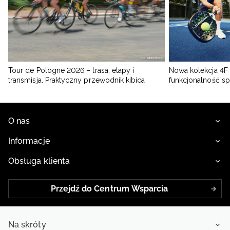
Tour de Pologne 2026 – trasa, etapy i
Nowa kolekcja 4F 
transmisja. Praktyczny przewodnik kibica
funkcjonalność s
O nas
Informacje
Obsługa klienta
Przejdź do Centrum Wsparcia
Na skróty