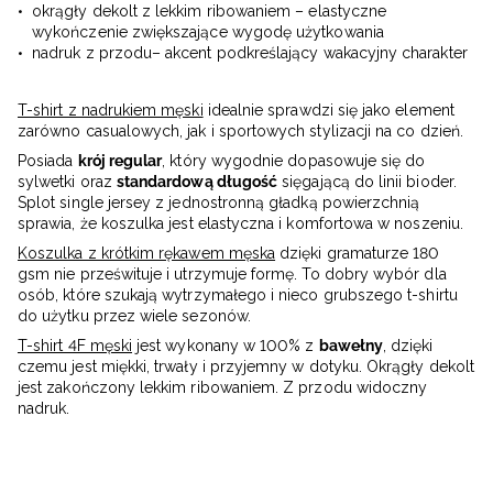
okrągły dekolt z lekkim ribowaniem – elastyczne
wykończenie zwiększające wygodę użytkowania
nadruk z przodu– akcent podkreślający wakacyjny charakter
T-shirt z nadrukiem męski
idealnie sprawdzi się jako element
zarówno casualowych, jak i sportowych stylizacji na co dzień.
Posiada
krój regular
, który wygodnie dopasowuje się do
sylwetki oraz
standardową długość
sięgającą do linii bioder.
Splot single jersey z jednostronną gładką powierzchnią
sprawia, że koszulka jest elastyczna i komfortowa w noszeniu.
Koszulka z krótkim rękawem męska
dzięki gramaturze 180
gsm nie prześwituje i utrzymuje formę. To dobry wybór dla
osób, które szukają wytrzymałego i nieco grubszego t-shirtu
do użytku przez wiele sezonów.
T-shirt 4F męski
jest wykonany w 100% z
bawełny
, dzięki
czemu jest miękki, trwały i przyjemny w dotyku. Okrągły dekolt
jest zakończony lekkim ribowaniem. Z przodu widoczny
nadruk.