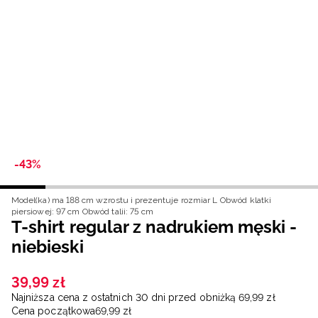
Niemiecki / EUR
Rumuński / RON
Słowacki / EUR
Ukraiński / UAH
-43%
Model(ka) ma 188 cm wzrostu i prezentuje rozmiar L
Obwód klatki
piersiowej: 97 cm
Obwód talii: 75 cm
T-shirt regular z nadrukiem męski -
niebieski
39
,
99
zł
Najniższa cena z ostatnich 30 dni przed obniżką
69
,
99
zł
Cena początkowa
69
,
99
zł