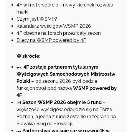
4F w motorsporcie – nowy kierunek rozwoju
marki
Czym jest WSMP?
Kalendarz wyścigów WSMP 2026
4F obecne na torach przez cały sezon
Bilety na WSMP powered by 4F
W skrócie:
🏎️
4F zostaje partnerem tytularnym
Wyścigowych Samochodowych Mistrzostw
Polski
– od sezonu 2026 cykl będzie
funkcjonował pod nazwą
WSMP powered by
4F
.
📅
Sezon WSMP 2026 obejmie 5 rund
–
większość wyścigów odbędzie się na Torze
Poznań, a jedna z rund zostanie rozegrana na
Slovakia Ring na Słowacji.
🚗
Partnerstwo wpisuje się w rozwój 4F w