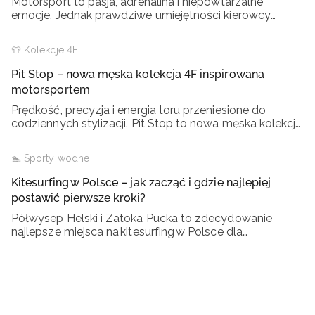
Motorsport to pasja, adrenalina i niepowtarzalne
emocje. Jednak prawdziwe umiejętności kierowcy
rozwija się tam, gdzie jest na to miejsce – na
profesjonalnym torze wyścigowym. Nie na
👕 Kolekcje 4F
randomowych
Pit Stop – nowa męska kolekcja 4F inspirowana
motorsportem
Prędkość, precyzja i energia toru przeniesione do
codziennych stylizacji. Pit Stop to nowa męska kolekcja
4F, która łączy inspiracje światem motorsportu z
nowoczesnym streetwearem. Powstała z myślą o
🏊 Sporty wodne
Kitesurfing w Polsce – jak zacząć i gdzie najlepiej
postawić pierwsze kroki?
Półwysep Helski i Zatoka Pucka to zdecydowanie
najlepsze miejsca na kitesurfing w Polsce dla
początkujących. Rozległe płycizny i płaska woda
sprawiają, że nauka jest tam bezpieczna i błyskawiczna.