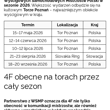
Wyścigowych Samochodowych Mistrzostw Polski w
sezonie 2026
. Większość wydarzeń odbędzie się na
kultowym
Torze Poznań
– najważniejszym obiekcie
wyścigowym w kraju.
Termin
Lokalizacja
Kraj
15–17 maja 2026
Tor Poznań
Polska
12–14 czerwca 2026
Tor Poznań
Polska
10–12 lipca 2026
Tor Poznań
Polska
21–23 sierpnia 2026
Slovakia Ring
Słowacja
18–20 września 2026
Tor Poznań
Polska
4F obecne na torach przez
cały sezon
Partnerstwo z WSMP oznacza dla 4F nie tylko
obecność w komunikacji mistrzostw, ale również