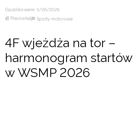
Niemiecki / EUR
Opublikowane: 5/26/2026
📰 Prasówka
|
🏁 Sporty motorowe
Rumuński / RON
Słowacki / EUR
4F wjeżdża na tor –
harmonogram startów
Ukraiński / UAH
w WSMP 2026