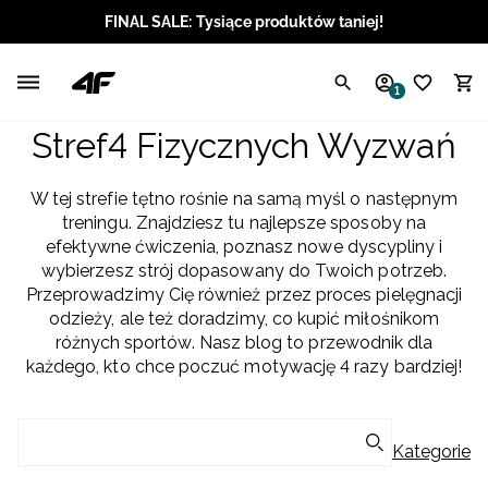
FINAL SALE: Tysiące produktów taniej!
Polski / PLN
1
Angielski / EUR
Stref4 Fizycznych Wyzwań
Angielski / USD
W tej strefie tętno rośnie na samą myśl o następnym
treningu. Znajdziesz tu najlepsze sposoby na
Angielski / GBP
efektywne ćwiczenia, poznasz nowe dyscypliny i
wybierzesz strój dopasowany do Twoich potrzeb.
Chorwacki / EUR
Przeprowadzimy Cię również przez proces pielęgnacji
odzieży, ale też doradzimy, co kupić miłośnikom
Czeski / CZK
różnych sportów. Nasz blog to przewodnik dla
każdego, kto chce poczuć motywację 4 razy bardziej!
Litewski / EUR
Łotewski / EUR
Kategorie