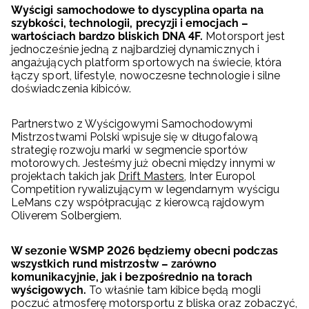
Wyścigi samochodowe to dyscyplina oparta na
szybkości, technologii, precyzji i emocjach –
wartościach bardzo bliskich DNA 4F.
Motorsport jest
jednocześnie jedną z najbardziej dynamicznych i
angażujących platform sportowych na świecie, która
łączy sport, lifestyle, nowoczesne technologie i silne
doświadczenia kibiców.
Partnerstwo z Wyścigowymi Samochodowymi
Mistrzostwami Polski wpisuje się w długofalową
strategię rozwoju marki w segmencie sportów
motorowych. Jesteśmy już obecni między innymi w
projektach takich jak
Drift Masters
, Inter Europol
Competition rywalizującym w legendarnym wyścigu
LeMans czy współpracując z kierowcą rajdowym
Oliverem Solbergiem.
W sezonie WSMP 2026 będziemy obecni podczas
wszystkich rund mistrzostw – zarówno
komunikacyjnie, jak i bezpośrednio na torach
wyścigowych.
To właśnie tam kibice będą mogli
poczuć atmosferę motorsportu z bliska oraz zobaczyć,