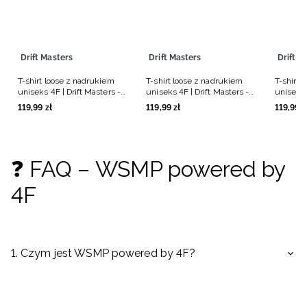
Drift Masters
Drift Masters
Drift M
T-shirt loose z nadrukiem
T-shirt loose z nadrukiem
T-shirt 
uniseks 4F | Drift Masters -
uniseks 4F | Drift Masters -
uniseks 
biały
czarny
czarny
119
,
99
zł
119
,
99
zł
119
,
99
z
❓ FAQ – WSMP powered by
4F
1. Czym jest WSMP powered by 4F?