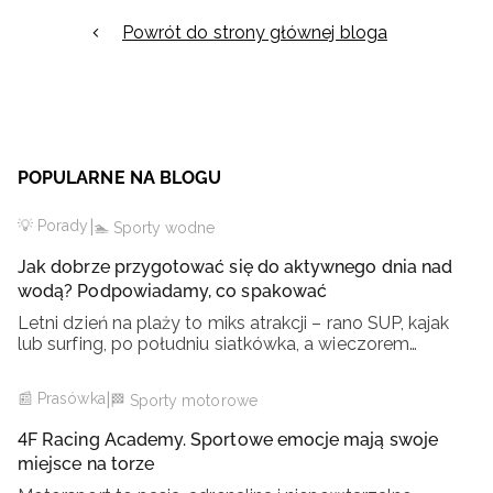
Powrót do strony głównej bloga
POPULARNE NA BLOGU
💡 Porady
|
🏊 Sporty wodne
Jak dobrze przygotować się do aktywnego dnia nad
wodą? Podpowiadamy, co spakować
Letni dzień na plaży to miks atrakcji – rano SUP, kajak
lub surfing, po południu siatkówka, a wieczorem
ognisko. Brzmi dobrze, ale tylko wtedy, gdy jesteśmy
odpowiednio przygotowani. Aktywny dzień nad
📰 Prasówka
|
🏁 Sporty motorowe
4F Racing Academy. Sportowe emocje mają swoje
miejsce na torze