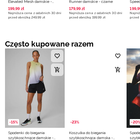
Elevated Mesh damskie -
Runner damskie - czarne
Speed
czarne
199
,
99
zł
179
,
99
zł
199
,
9
Najniższa cena z ostatnich 30 dni
Najniższa cena z ostatnich 30 dni
Najniż
przed obniżką
249
,
99
zł
przed obniżką
199
,
99
zł
przed 
Często kupowane razem
-15%
-23%
-20
Spodenki do biegania
Koszulka do biegania
Spode
szybkoschnące damskie -
szybkoschnąca damska -
szybk