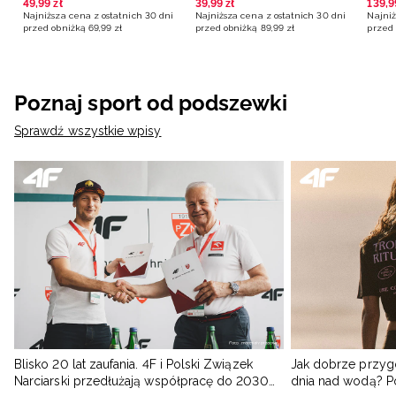
49
,
99
zł
39
,
99
zł
139
,
9
Najniższa cena z ostatnich 30 dni
Najniższa cena z ostatnich 30 dni
Najniż
przed obniżką
69
,
99
zł
przed obniżką
89
,
99
zł
przed 
Poznaj sport od podszewki
Sprawdź wszystkie wpisy
Blisko 20 lat zaufania. 4F i Polski Związek
Jak dobrze przyg
Narciarski przedłużają współpracę do 2030
dnia nad wodą? 