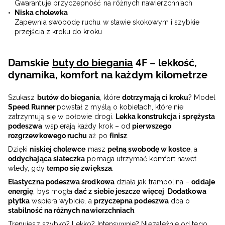
Gwarantuje przyczepność na różnych nawierzchniach
Niska cholewka
Zapewnia swobodę ruchu w stawie skokowym i szybkie
przejścia z kroku do kroku
Damskie
buty do biegania
4F – lekkość,
dynamika, komfort na każdym kilometrze
Szukasz
butów do biegania
, które
dotrzymają ci kroku
? Model
Speed Runner
powstał z myślą o kobietach, które nie
zatrzymują się w połowie drogi.
Lekka konstrukcja
i
sprężysta
podeszwa
wspierają każdy krok – od
pierwszego
rozgrzewkowego ruchu
aż po
finisz
.
Dzięki
niskiej cholewce
masz
pełną swobodę w kostce
, a
oddychająca siateczka
pomaga utrzymać komfort nawet
wtedy, gdy
tempo się zwiększa
.
Elastyczna podeszwa środkowa
działa jak trampolina –
oddaje
energię
, byś mogła
dać z siebie jeszcze więcej
.
Dodatkowa
płytka
wspiera wybicie, a
przyczepna podeszwa
dba o
stabilność na różnych nawierzchniach
.
Trenujesz szybko? Lekko? Intensywnie? Niezależnie od tego,