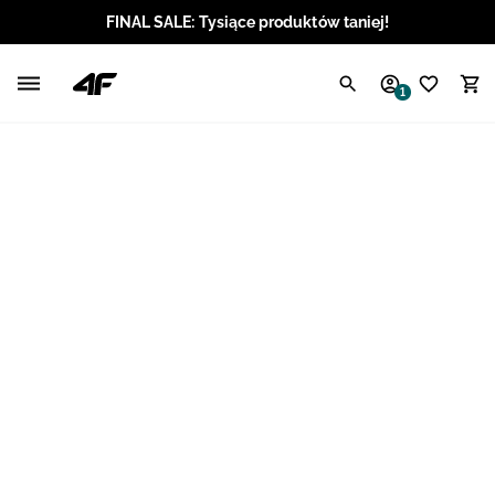
FINAL SALE: Tysiące produktów taniej!
Polski / PLN
1
Angielski / EUR
Angielski / USD
Angielski / GBP
Chorwacki / EUR
Czeski / CZK
Litewski / EUR
Łotewski / EUR