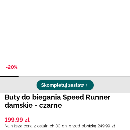
Niemiecki / EUR
Rumuński / RON
Słowacki / EUR
Ukraiński / UAH
-20%
Skompletuj zestaw
Buty do biegania Speed Runner
damskie - czarne
199
,
99
zł
Najniższa cena z ostatnich 30 dni przed obniżką
249
,
99
zł