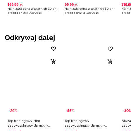
czarne
czarna
różo
169
,
99
zł
99
,
99
zł
119
,
9
Najniższa cena z ostatnich 30 dni
Najniższa cena z ostatnich 30 dni
Najniż
przed obniżką
199
,
99
zł
przed obniżką
129
,
99
zł
przed 
Odkrywaj dalej
-29%
-56%
-30
Top treningowy slim
Top treningowy
Bluza
szybkoschnący damski -
szybkoschnący damski -
szybk
czarny
czarny
czer