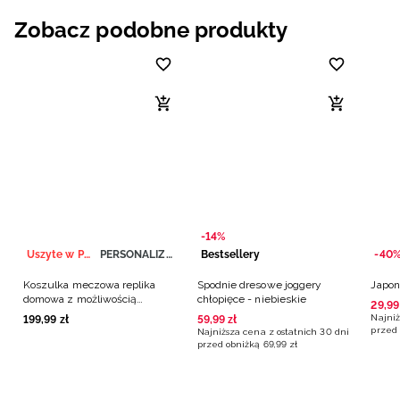
Zobacz podobne produkty
-14%
Uszyte w Polsce
PERSONALIZACJA
Bestsellery
-40
Koszulka meczowa replika
Spodnie dresowe joggery
Japon
domowa z możliwością
chłopięce - niebieskie
29
,
99
personalizacji męska 4F x
Najniż
199
,
99
zł
59
,
99
zł
Polska Siatkówka - biała
przed 
Najniższa cena z ostatnich 30 dni
przed obniżką
69
,
99
zł