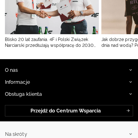
Blisko 20 lat zaufania. 4F i Polski Związek
Jak dobrze przyg
Narciarski przedłużają współpracę do 2030
dnia nad wodą? 
roku
O nas
Informacje
Obsługa klienta
Przejdź do Centrum Wsparcia
Na skróty