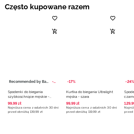
Często kupowane razem
Recommended by Bartosz Zmarzlik
-29%
-17%
-24%
Spodenki do biegania
Kurtka do biegania Ultralight
Spode
szybkoschnące męskie -
męska - szara
czarn
szare
99
,
99
zł
99
,
99
zł
129
,
9
Najniższa cena z ostatnich 30 dni
Najniższa cena z ostatnich 30 dni
Najniż
przed obniżką
139
,
99
zł
przed obniżką
119
,
99
zł
przed 