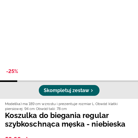
Niemiecki / EUR
Rumuński / RON
Słowacki / EUR
Ukraiński / UAH
-25%
Skompletuj zestaw
Model(ka) ma 189 cm wzrostu i prezentuje rozmiar L
Obwód klatki
piersiowej: 94 cm
Obwód talii: 78 cm
Koszulka do biegania regular
szybkoschnąca męska - niebieska