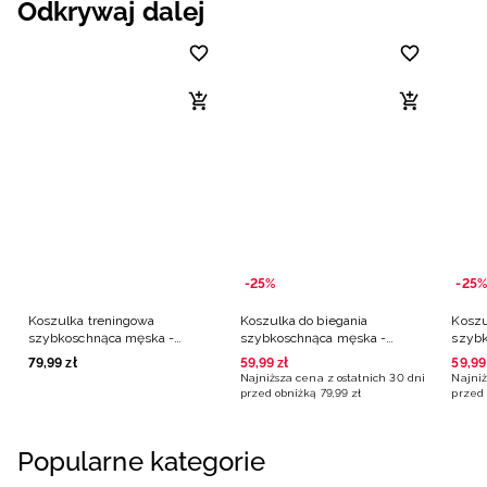
Odkrywaj dalej
-25%
-25%
Koszulka treningowa
Koszulka do biegania
Koszu
szybkoschnąca męska -
szybkoschnąca męska -
szybk
czarna
niebieska
79
,
99
zł
59
,
99
zł
59
,
99
Najniższa cena z ostatnich 30 dni
Najniż
przed obniżką
79
,
99
zł
przed 
Popularne kategorie