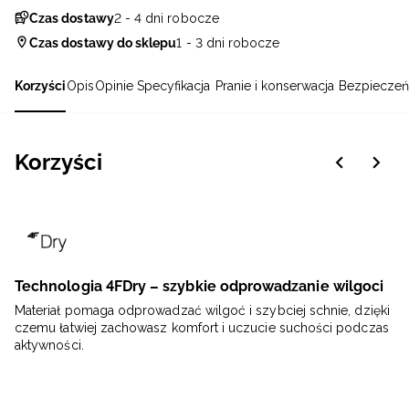
Czas dostawy
2 - 4 dni robocze
Czas dostawy do sklepu
1 - 3 dni robocze
Korzyści
Opis
Opinie
Specyfikacja
Pranie i konserwacja
Bezpieczeń
Korzyści
Technologia 4FDry – szybkie odprowadzanie wilgoci
Materiał pomaga odprowadzać wilgoć i szybciej schnie, dzięki
czemu łatwiej zachowasz komfort i uczucie suchości podczas
aktywności.