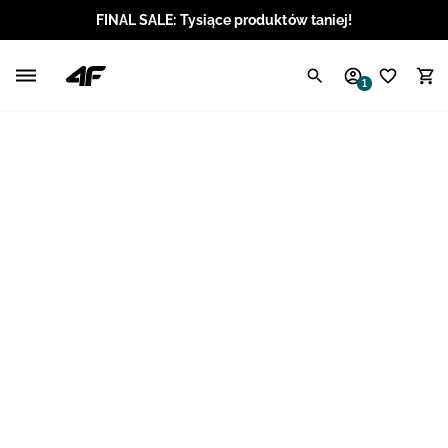
FINAL SALE: Tysiące produktów taniej!
Polski / PLN
1
Angielski / EUR
Angielski / USD
Angielski / GBP
Chorwacki / EUR
Czeski / CZK
Litewski / EUR
Łotewski / EUR