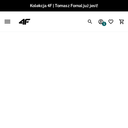
Kolekcja 4F | Tomasz Fornal już jest!
Polski / PLN
1
Angielski / EUR
Angielski / USD
Angielski / GBP
Chorwacki / EUR
Czeski / CZK
Litewski / EUR
Łotewski / EUR