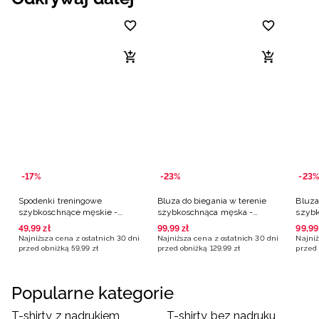
-17%
-23%
-23%
Spodenki treningowe
Bluza do biegania w terenie
Bluza
szybkoschnące męskie -
szybkoschnąca męska -
szybk
pomarańczowe
granatowa
49
,
99
zł
99
,
99
zł
99
,
99
Najniższa cena z ostatnich 30 dni
Najniższa cena z ostatnich 30 dni
Najniż
przed obniżką
59
,
99
zł
przed obniżką
129
,
99
zł
przed 
Popularne kategorie
T-shirty z nadrukiem
T-shirty bez nadruku