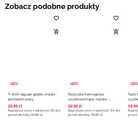
Zobacz podobne produkty
-25%
-40%
-20
T-shirt regular gładki męski -
Koszulka treningowa
Tank 
pomarańczowy
szybkoschnąca męska -
szybk
pomarańczowa
poma
29
,
99
zł
29
,
99
zł
39
,
99
Najniższa cena z ostatnich 30 dni
Najniższa cena z ostatnich 30 dni
Najniż
przed obniżką
39
,
99
zł
przed obniżką
49
,
99
zł
przed 