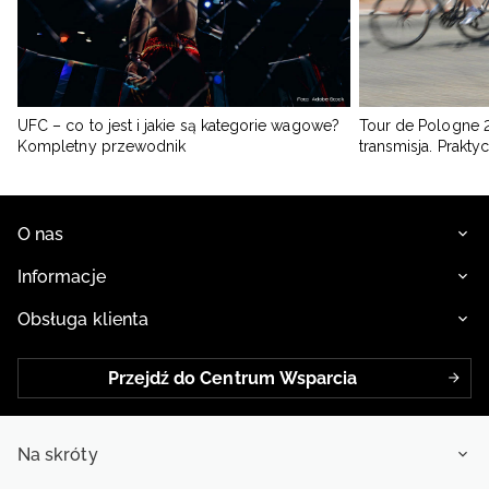
UFC – co to jest i jakie są kategorie wagowe?
Tour de Pologne 2
Kompletny przewodnik
transmisja. Prakt
O nas
Informacje
Obsługa klienta
Przejdź do Centrum Wsparcia
Na skróty