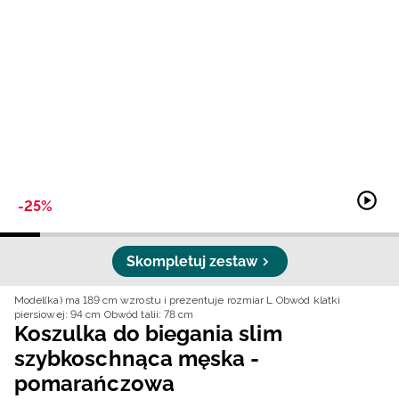
Niemiecki / EUR
Rumuński / RON
Słowacki / EUR
Ukraiński / UAH
-25%
Skompletuj zestaw
Model(ka) ma 189 cm wzrostu i prezentuje rozmiar L
Obwód klatki
piersiowej: 94 cm
Obwód talii: 78 cm
Koszulka do biegania slim
szybkoschnąca męska -
pomarańczowa