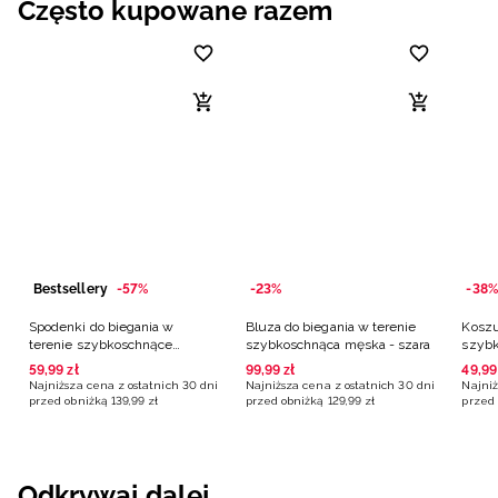
Często kupowane razem
Bestsellery
-57%
-23%
-38%
Spodenki do biegania w
Bluza do biegania w terenie
Koszu
terenie szybkoschnące
szybkoschnąca męska - szara
szybk
męskie - szare
59
,
99
zł
99
,
99
zł
49
,
99
Najniższa cena z ostatnich 30 dni
Najniższa cena z ostatnich 30 dni
Najniż
przed obniżką
139
,
99
zł
przed obniżką
129
,
99
zł
przed 
Odkrywaj dalej