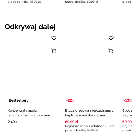
przed obniżką
49
,
99
zł
przed obniżką
69
,
99
zł
przed 
Odkrywaj dalej
Bestsellery
-22%
-13%
Koncentrat napoju
Bluza dresowa nierozpinana z
Spode
izotonicznego - suplement
kapturem męska - szara
szybk
diety (35g) cytryna
grana
2
,
49
zł
69
,
99
zł
69
,
99
Najniższa cena z ostatnich 30 dni
Najniż
przed obniżką
89
,
99
zł
przed 