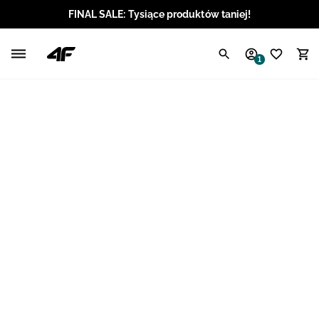
FINAL SALE: Tysiące produktów taniej!
Polski / PLN
1
Angielski / EUR
Angielski / USD
Angielski / GBP
Chorwacki / EUR
Czeski / CZK
Litewski / EUR
Łotewski / EUR