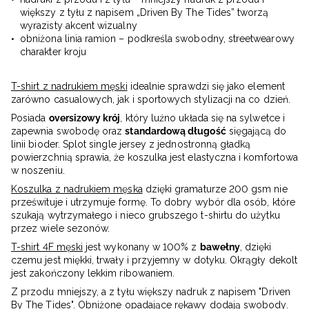
większy z tyłu z napisem „Driven By The Tides” tworzą
wyrazisty akcent wizualny
obniżona linia ramion – podkreśla swobodny, streetwearowy
charakter kroju
T-shirt z nadrukiem męski
idealnie sprawdzi się jako element
zarówno casualowych, jak i sportowych stylizacji na co dzień.
Posiada
oversizowy krój
, który luźno układa się na sylwetce i
zapewnia swobodę oraz
standardową długość
sięgającą do
linii bioder. Splot single jersey z jednostronną gładką
powierzchnią sprawia, że koszulka jest elastyczna i komfortowa
w noszeniu.
Koszulka z nadrukiem męska
dzięki gramaturze 200 gsm nie
prześwituje i utrzymuje formę. To dobry wybór dla osób, które
szukają wytrzymałego i nieco grubszego t-shirtu do użytku
przez wiele sezonów.
T-shirt 4F męski
jest wykonany w 100% z
bawełny
, dzięki
czemu jest miękki, trwały i przyjemny w dotyku. Okrągły dekolt
jest zakończony lekkim ribowaniem.
Z przodu mniejszy, a z tyłu większy nadruk z napisem "Driven
By The Tides". Obniżone opadające rękawy dodają swobody.