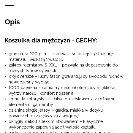
Opis
Koszulka dla mężczyzn - CECHY:
gramatura 200 gsm – zapewnia solidniejszą strukturę
materiału i większą trwałość
zakres rozmiarów S–XXL – pozwala na dopasowanie do
różnych typów sylwetek
krój oversize – luźny fason gwarantujący swobodę ruchów i
nowoczesny wygląd
100% bawełna – naturalny materiał oferujący miękkość,
wytrzymałość i komfort noszenia
jednolita kolorystyka – łatwa do zestawienia z różnymi
elementami garderoby
dzianina single jersey – gładka, miękka w dotyku
powierzchnia zwiększająca wygodę
okrągły dekolt z lekkim ribowaniem – klasyczne
wykończenie zapewniające trwałość kształtu
nadruki z przodu i z tyłu – mniejszy nadruk z przodu i