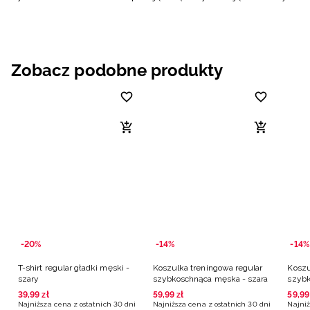
Zobacz podobne produkty
-20%
-14%
-14%
T-shirt regular gładki męski -
Koszulka treningowa regular
Koszu
szary
szybkoschnąca męska - szara
szybk
39
,
99
zł
59
,
99
zł
59
,
99
Najniższa cena z ostatnich 30 dni
Najniższa cena z ostatnich 30 dni
Najniż