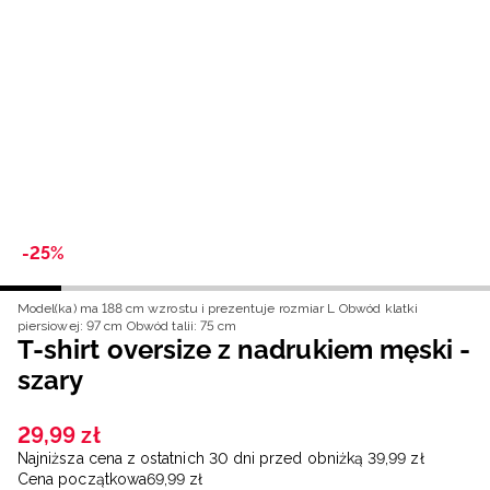
Niemiecki / EUR
Rumuński / RON
Słowacki / EUR
Ukraiński / UAH
-25%
Model(ka) ma 188 cm wzrostu i prezentuje rozmiar L
Obwód klatki
piersiowej: 97 cm
Obwód talii: 75 cm
T-shirt oversize z nadrukiem męski -
szary
29
,
99
zł
Najniższa cena z ostatnich 30 dni przed obniżką
39
,
99
zł
Cena początkowa
69
,
99
zł