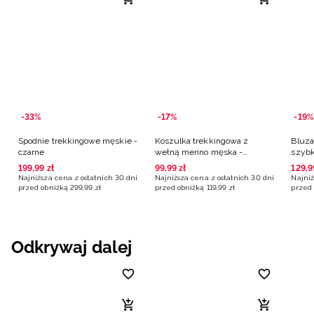
-33%
-17%
-19%
Spodnie trekkingowe męskie -
Koszulka trekkingowa z
Bluza
czarne
wełną merino męska -
szybk
czerwona
poma
199
,
99
zł
99
,
99
zł
129
,
9
Najniższa cena z ostatnich 30 dni
Najniższa cena z ostatnich 30 dni
Najniż
przed obniżką
299
,
99
zł
przed obniżką
119
,
99
zł
przed 
Odkrywaj dalej