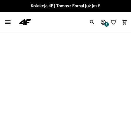
Kolekcja 4F | Tomasz Fornal już jest!
Polski / PLN
1
Angielski / EUR
Angielski / USD
Angielski / GBP
Chorwacki / EUR
Czeski / CZK
Litewski / EUR
Łotewski / EUR