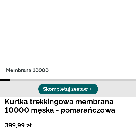
Niemiecki / EUR
Rumuński / RON
Słowacki / EUR
Ukraiński / UAH
Membrana 10000
Skompletuj zestaw
Kurtka trekkingowa membrana
10000 męska - pomarańczowa
399
,
99
zł