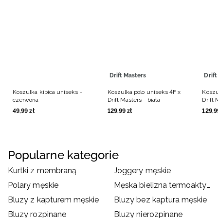
Drift Masters
Drif
Koszulka kibica uniseks -
Koszulka polo uniseks 4F x
Koszu
czerwona
Drift Masters - biała
Drift 
49
,
99
zł
129
,
99
zł
129
,
9
Popularne kategorie
Kurtki z membraną
Joggery męskie
Polary męskie
Męska bielizna termoaktywna
Bluzy z kapturem męskie
Bluzy bez kaptura męskie
Bluzy rozpinane
Bluzy nierozpinane