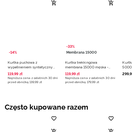
-33%
-14%
Membrana 15000
Kurtka puchowa z
Kurtka trekkingowa
Kurtk
wypełnieniem syntetycznym
membrana 15000 męska -
5000
męska - pomarańczowa
pomarańczowa
119
,
99
zł
119
,
99
zł
299
,
9
Najniższa cena z ostatnich 30 dni
Najniższa cena z ostatnich 30 dni
przed obniżką
139
,
99
zł
przed obniżką
179
,
99
zł
Często kupowane razem