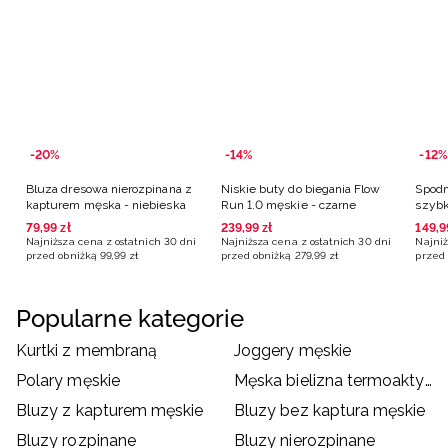
-20%
-14%
-12%
Bluza dresowa nierozpinana z
Niskie buty do biegania Flow
Spodn
kapturem męska - niebieska
Run 1.0 męskie - czarne
szybk
czarn
79
,
99
zł
239
,
99
zł
149
,
9
Najniższa cena z ostatnich 30 dni
Najniższa cena z ostatnich 30 dni
Najniż
przed obniżką
99
,
99
zł
przed obniżką
279
,
99
zł
przed 
Popularne kategorie
Kurtki z membraną
Joggery męskie
Polary męskie
Męska bielizna termoaktywna
Bluzy z kapturem męskie
Bluzy bez kaptura męskie
Bluzy rozpinane
Bluzy nierozpinane