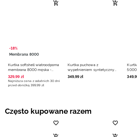
-18%
Membrana 8000
Kurtka softshell wiatroodporna
Kurtka puchowa z
Kurtk
membrana 8000 męska -
wypełnieniem syntetycznym
5000 
żółta
męska - żółta
329
,
99
zł
349
,
99
zł
349
,
9
Najniższa cena z ostatnich 30 dni
przed obniżką
399
,
99
zł
Często kupowane razem