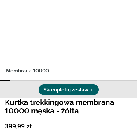
Niemiecki / EUR
Rumuński / RON
Słowacki / EUR
Ukraiński / UAH
Membrana 10000
Skompletuj zestaw
Kurtka trekkingowa membrana
10000 męska - żółta
399
,
99
zł