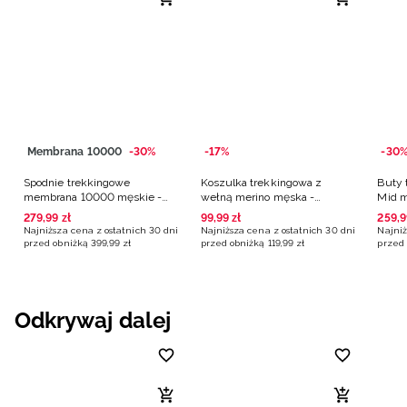
Membrana 10000
-30%
-17%
-30
Spodnie trekkingowe
Koszulka trekkingowa z
Buty 
membrana 10000 męskie -
wełną merino męska -
Mid m
czarne
czerwona
279
,
99
zł
99
,
99
zł
259
,
9
Najniższa cena z ostatnich 30 dni
Najniższa cena z ostatnich 30 dni
Najniż
przed obniżką
399
,
99
zł
przed obniżką
119
,
99
zł
przed 
Odkrywaj dalej