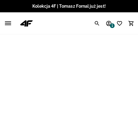
Kolekcja 4F | Tomasz Fornal już jest!
Polski / PLN
1
Angielski / EUR
Angielski / USD
Angielski / GBP
Chorwacki / EUR
Czeski / CZK
Litewski / EUR
Łotewski / EUR