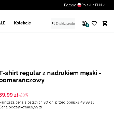
Pomoc
UWAGA NA FAŁSZYWE STR
Polski / PLN
ALE
Kolekcje
1
T-shirt regular z nadrukiem męski -
pomarańczowy
39
,
99
zł
-20%
Najniższa cena z ostatnich 30 dni przed obniżką
49
,
99
zł
Cena początkowa
69
,
99
zł