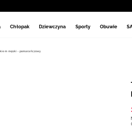
a
Chłopak
Dziewczyna
Sporty
Obuwie
S
rukiem męski - pomarańczowy