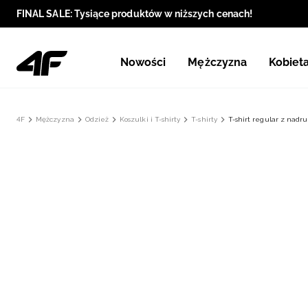
FINAL SALE: Tysiące produktów w niższych cenach!
Nowości
Mężczyzna
Kobiet
4F
Mężczyzna
Odzież
Koszulki i T-shirty
T-shirty
T-shirt regular z nad