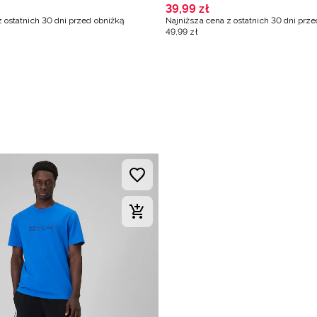
39
,
99
zł
z ostatnich 30 dni przed obniżką
Najniższa cena z ostatnich 30 dni prz
49
,
99
zł