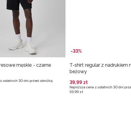
-33%
resowe męskie - czarne
T-shirt regular z nadrukiem 
beżowy
z ostatnich 30 dni przed obniżką
39
,
99
zł
Najniższa cena z ostatnich 30 dni prz
59
,
99
zł