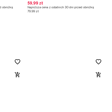
59
,
99
zł
5
ed obniżką
Najniższa cena z ostatnich 30 dni przed obniżką
Na
79
,
99
zł
79