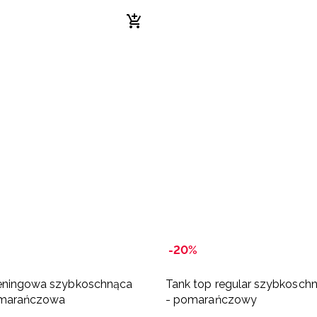
-20%
reningowa szybkoschnąca
Tank top regular szybkosch
omarańczowa
- pomarańczowy