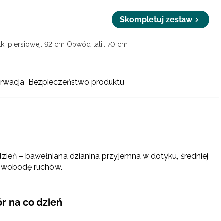
Skompletuj zestaw
ki piersiowej: 92 cm
Obwód talii: 70 cm
erwacja
Bezpieczeństwo produktu
zień – bawełniana dzianina przyjemna w dotyku, średniej
y swobodę ruchów.
r na co dzień