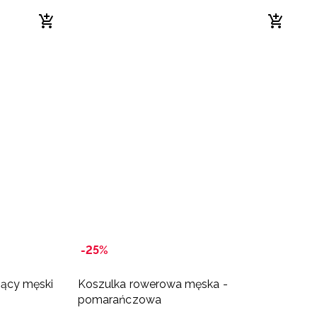
-25%
-
nący męski
Koszulka rowerowa męska -
K
pomarańczowa
s
p