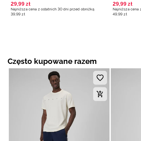
29
,
99
zł
29
,
99
zł
Najniższa cena z ostatnich 30 dni przed obniżką
Najniższa cena 
39
,
99
zł
49
,
99
zł
Często kupowane razem