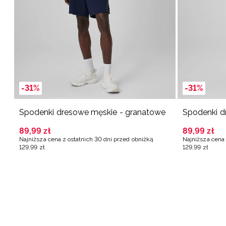
-31%
-31%
Spodenki dresowe męskie - granatowe
Spodenki d
89
,
99
zł
89
,
99
zł
Najniższa cena z ostatnich 30 dni przed obniżką
Najniższa cena 
129
,
99
zł
129
,
99
zł