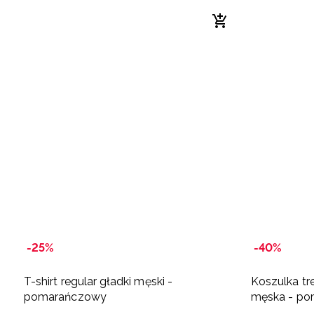
-25%
-40%
T-shirt regular gładki męski -
Koszulka t
pomarańczowy
męska - p