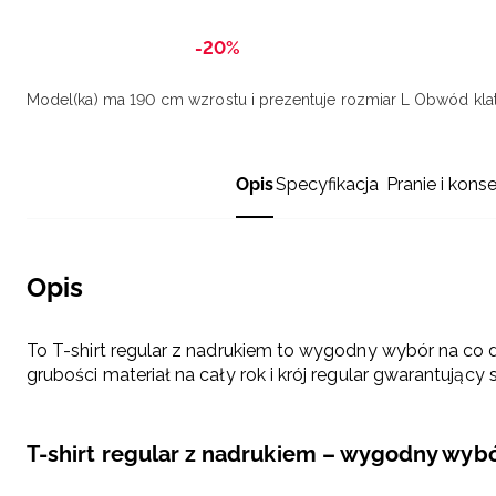
-20%
Model(ka) ma 190 cm wzrostu i prezentuje rozmiar L
Obwód klat
Opis
Specyfikacja
Pranie i kons
Opis
To T-shirt regular z nadrukiem to wygodny wybór na co d
grubości materiał na cały rok i krój regular gwarantując
T-shirt regular z nadrukiem – wygodny wybó