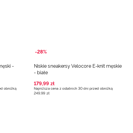
-28%
męski -
Niskie sneakersy Velocore E-knit męskie
- białe
179
,
99
zł
ed obniżką
Najniższa cena z ostatnich 30 dni przed obniżką
249
,
99
zł