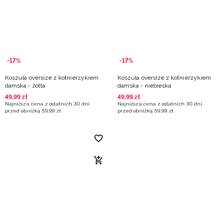
Niemiecki / EUR
Rumuński / RON
Słowacki / EUR
-17%
-17%
Koszula oversize z kołnierzykiem
Koszula oversize z kołnierzykiem
Ukraiński / UAH
damska - żółta
damska - niebieska
49
,
99
zł
49
,
99
zł
Najniższa cena z ostatnich 30 dni
Najniższa cena z ostatnich 30 dni
przed obniżką
59
,
99
zł
przed obniżką
59
,
99
zł