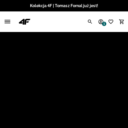
Kolekcja 4F | Tomasz Fornal już jest!
Polski / PLN
1
Angielski / EUR
Angielski / USD
Angielski / GBP
Chorwacki / EUR
Czeski / CZK
Litewski / EUR
Łotewski / EUR