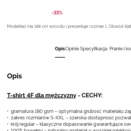
-33%
Model(ka) ma 188 cm wzrostu i prezentuje rozmiar L
Obwód klatk
Opis
Opinie
Specyfikacja
Pranie i k
Opis
T-shirt 4F dla mężczyzny
- CECHY:
gramatura 180 gsm – optymalna grubość materiału zap
zakres rozmiarów S-XXL – szeroka dostępność pozwa
krój regular – klasyczne dopasowanie gwarantujące 
100% bawełny – naturalny materiał o wysokiej miękkoś