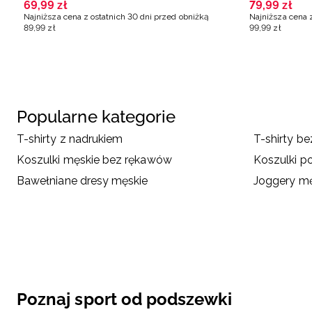
69
,
99
zł
79
,
99
zł
Najniższa cena z ostatnich 30 dni przed obniżką
Najniższa cena 
89
,
99
zł
99
,
99
zł
Popularne kategorie
T-shirty z nadrukiem
T-shirty b
Koszulki męskie bez rękawów
Koszulki p
Bawełniane dresy męskie
Joggery mę
Poznaj sport od podszewki