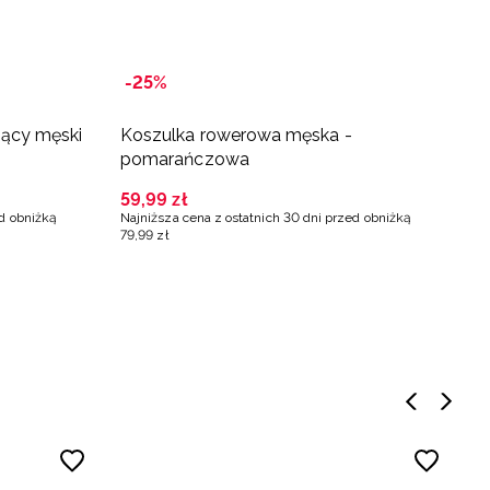
-25%
-
nący męski
Koszulka rowerowa męska -
K
pomarańczowa
s
p
59
,
99
zł
5
ed obniżką
Najniższa cena z ostatnich 30 dni przed obniżką
Na
79
,
99
zł
79