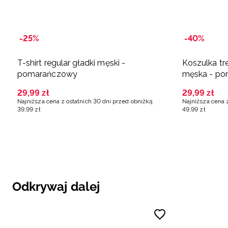
-25%
-40%
T-shirt regular gładki męski -
Koszulka t
pomarańczowy
męska - p
29
,
99
zł
29
,
99
zł
Najniższa cena z ostatnich 30 dni przed obniżką
Najniższa cena 
39
,
99
zł
49
,
99
zł
Odkrywaj dalej