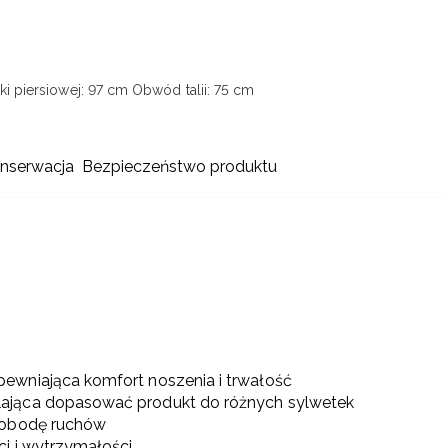
i piersiowej: 97 cm
Obwód talii: 75 cm
onserwacja
Bezpieczeństwo produktu
ewniająca komfort noszenia i trwałość
lająca dopasować produkt do różnych sylwetek
swobodę ruchów
ci i wytrzymałości