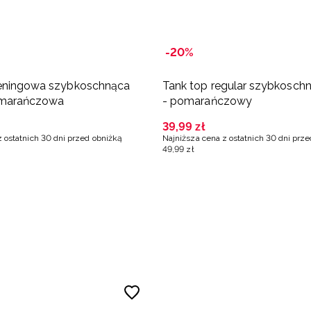
-20%
reningowa szybkoschnąca
Tank top regular szybkosch
omarańczowa
- pomarańczowy
39
,
99
zł
z ostatnich 30 dni przed obniżką
Najniższa cena z ostatnich 30 dni prz
49
,
99
zł