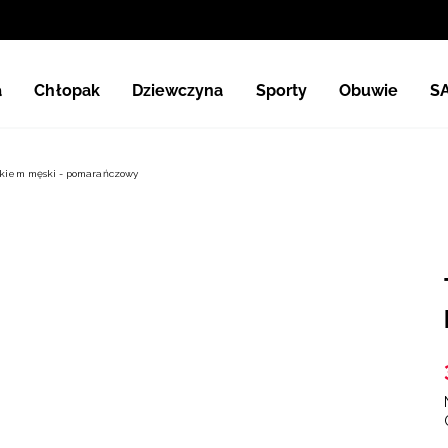
a
Chłopak
Dziewczyna
Sporty
Obuwie
S
rukiem męski - pomarańczowy