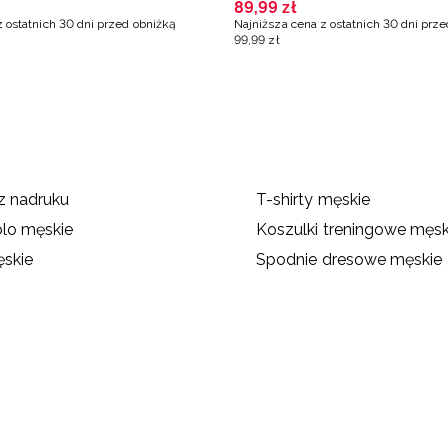
89
,
99
zł
z ostatnich 30 dni przed obniżką
Najniższa cena z ostatnich 30 dni prz
99
,
99
zł
ez nadruku
T-shirty męskie
olo męskie
Koszulki treningowe męsk
skie
Spodnie dresowe męskie