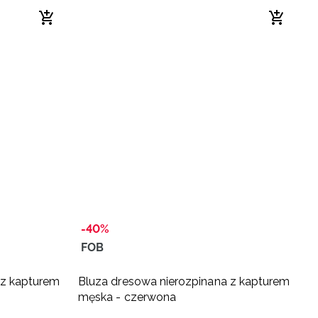
-40%
FOB
-
 z kapturem
Bluza dresowa nierozpinana z kapturem
B
męska - czerwona
k