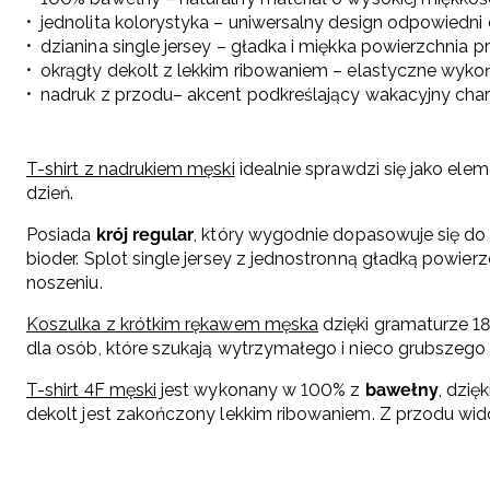
jednolita kolorystyka – uniwersalny design odpowiedni 
dzianina single jersey – gładka i miękka powierzchnia 
okrągły dekolt z lekkim ribowaniem – elastyczne wyk
nadruk z przodu– akcent podkreślający wakacyjny char
T-shirt z nadrukiem męski
idealnie sprawdzi się jako elem
dzień.
Posiada
krój regular
, który wygodnie dopasowuje się do
bioder. Splot single jersey z jednostronną gładką powier
noszeniu.
Koszulka z krótkim rękawem męska
dzięki gramaturze 18
dla osób, które szukają wytrzymałego i nieco grubszego 
T-shirt 4F męski
jest wykonany w 100% z
bawełny
, dzię
dekolt jest zakończony lekkim ribowaniem. Z przodu wid