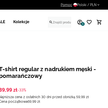
Pomoc
UWAGA NA FAŁSZYWE STR
Polski / PLN
ALE
Kolekcje
1
T-shirt regular z nadrukiem męski -
pomarańczowy
39
,
99
zł
-33%
Najniższa cena z ostatnich 30 dni przed obniżką
59
,
99
zł
Cena początkowa
69
,
99
zł