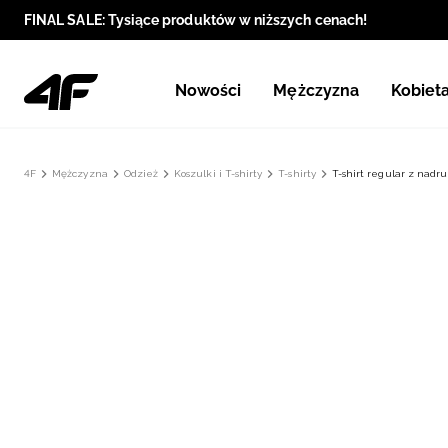
FINAL SALE: Tysiące produktów w niższych cenach!
Nowości
Mężczyzna
Kobiet
4F
Mężczyzna
Odzież
Koszulki i T-shirty
T-shirty
T-shirt regular z nad