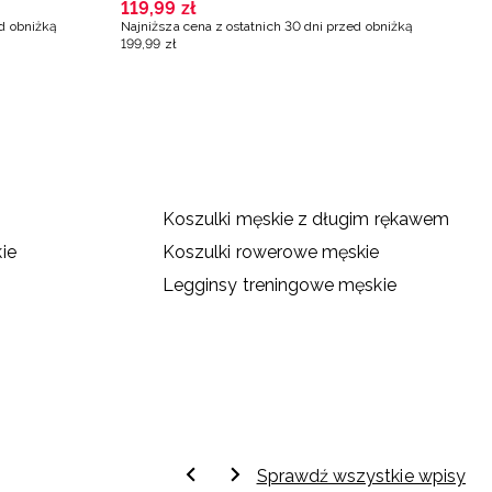
119
,
99
zł
9
ed obniżką
Najniższa cena z ostatnich 30 dni przed obniżką
Na
199
,
99
zł
11
Koszulki męskie z długim rękawem
ie
Koszulki rowerowe męskie
Legginsy treningowe męskie
Sprawdź wszystkie wpisy