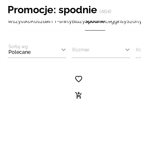
Promocje: spodnie
(464)
Wszystko
Koszulki i T-shirty
Bluzy
Spodnie
Legginsy
Szort
Sortuj wg:
Rozmiar
Ko
Polecane