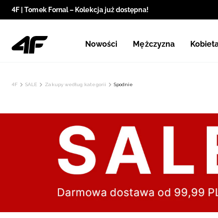
4F | Tomek Fornal – Kolekcja już dostępna!
Nowości
Mężczyzna
Kobiet
4F
SALE
Zakupy według kategorii
Spodnie