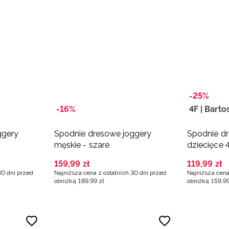
-25%
-16%
4F | Barto
ggery
Spodnie dresowe joggery
Spodnie d
męskie - szare
dziecięce 
Zmarzlik -
159
,
99
zł
119
,
99
zł
30 dni przed
Najniższa cena z ostatnich 30 dni przed
Najniższa cena
obniżką
189
,
99
zł
obniżką
159
,
9