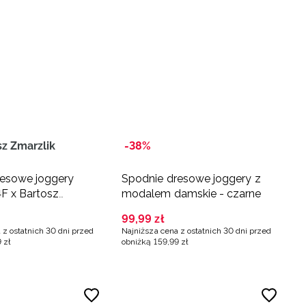
sz Zmarzlik
-38%
resowe joggery
Spodnie dresowe joggery z
4F x Bartosz
modalem damskie - czarne
 czarne
99
,
99
zł
 z ostatnich 30 dni przed
Najniższa cena z ostatnich 30 dni przed
9
zł
obniżką
159
,
99
zł