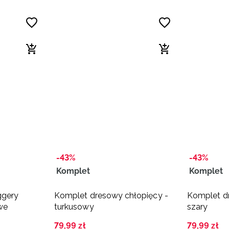
-43%
-43%
Komplet
Komplet
ggery
Komplet dresowy chłopięcy -
Komplet d
towe
turkusowy
szary
79
,
99
zł
79
,
99
zł