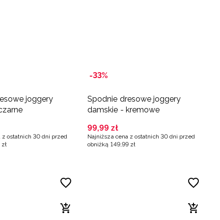
-33%
resowe joggery
Spodnie dresowe joggery
czarne
damskie - kremowe
99
,
99
zł
 z ostatnich 30 dni przed
Najniższa cena z ostatnich 30 dni przed
zł
obniżką
149
,
99
zł