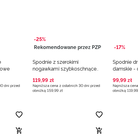
-25%
Rekomendowane przez PZP
-17%
e
Spodnie z szerokimi
Spodnie d
towe
nogawkami szybkoschnące
damskie - 
damskie - czarne
119
,
99
zł
99
,
99
zł
30 dni przed
Najniższa cena z ostatnich 30 dni przed
Najniższa cena
obniżką
159
,
99
zł
obniżką
119
,
99