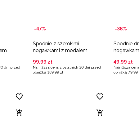
-47%
-38%
Spodnie z szerokimi
Spodnie dr
lem
nogawkami z modalem
nogawkami
damskie - beżowe
czarne
99
,
99
zł
49
,
99
zł
30 dni przed
Najniższa cena z ostatnich 30 dni przed
Najniższa cena
obniżką
189
,
99
zł
obniżką
79
,
99