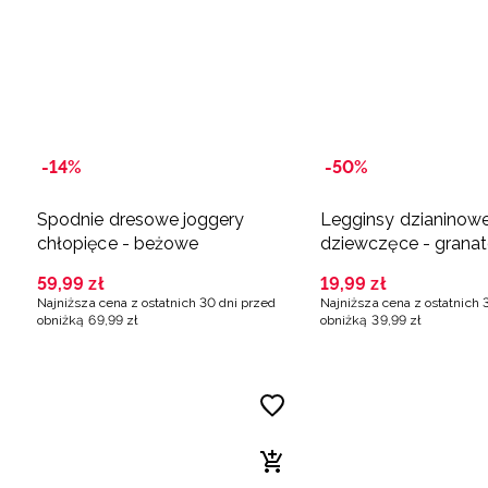
-14%
-50%
Spodnie dresowe joggery
Legginsy dzianinow
chłopięce - beżowe
dziewczęce - grana
59
,
99
zł
19
,
99
zł
Najniższa cena z ostatnich 30 dni przed
Najniższa cena z ostatnich 
obniżką
69
,
99
zł
obniżką
39
,
99
zł