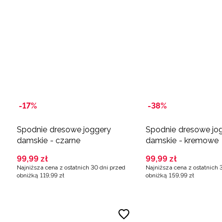
-17%
-38%
Spodnie dresowe joggery
Spodnie dresowe jo
damskie - czarne
damskie - kremowe
99
,
99
zł
99
,
99
zł
Najniższa cena z ostatnich 30 dni przed
Najniższa cena z ostatnich 
obniżką
119
,
99
zł
obniżką
159
,
99
zł