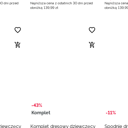
30 dni przed
Najniższa cena z ostatnich 30 dni przed
Najniższa cena
obniżką
139
,
99
zł
obniżką
139
,
9
-43%
Komplet
-11%
ziewczęcy
Komplet dresowy dziewczęcy
Spodnie d