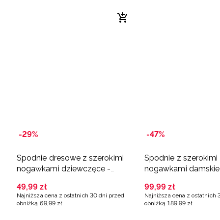
-29%
-47%
Spodnie dresowe z szerokimi
Spodnie z szerokimi
nogawkami dziewczęce -
nogawkami damskie
fioletowe
kremowe
49
,
99
zł
99
,
99
zł
Najniższa cena z ostatnich 30 dni przed
Najniższa cena z ostatnich 
obniżką
69
,
99
zł
obniżką
189
,
99
zł