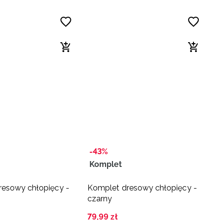
-43%
Komplet
resowy chłopięcy -
Komplet dresowy chłopięcy -
czarny
79
,
99
zł