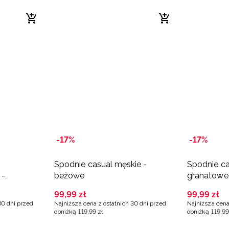
-17%
-17%
Spodnie casual męskie -
Spodnie ca
 -
beżowe
granatowe
99
,
99
zł
99
,
99
zł
30 dni przed
Najniższa cena z ostatnich 30 dni przed
Najniższa cena
obniżką
119
,
99
zł
obniżką
119
,
99