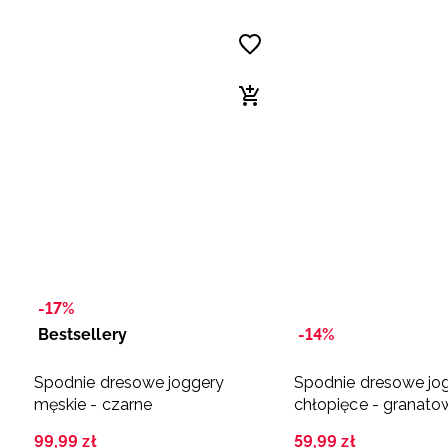
-17%
Bestsellery
-14%
Spodnie dresowe joggery
Spodnie dresowe jo
męskie - czarne
chłopięce - grana
99
,
99
zł
59
,
99
zł