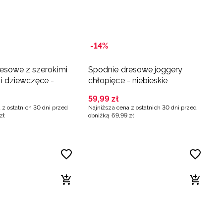
-14%
esowe z szerokimi
Spodnie dresowe joggery
 dziewczęce -
chłopięce - niebieskie
59
,
99
zł
 z ostatnich 30 dni przed
Najniższa cena z ostatnich 30 dni przed
zł
obniżką
69
,
99
zł