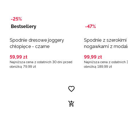
-25%
Bestsellery
-47%
Spodnie dresowe joggery
Spodnie z szerokimi
chłopięce - czarne
nogawkami z moda
damskie - czarne
59
,
99
zł
99
,
99
zł
Najniższa cena z ostatnich 30 dni przed
Najniższa cena z ostatnich 
obniżką
79
,
99
zł
obniżką
189
,
99
zł