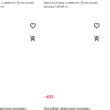
 z ostatnich 30 dni przed
Najniższa cena z ostatnich 30 dni przed
9
zł
obniżką
139
,
99
zł
-43%
resowe joggery
Spodnie dresowe joggery