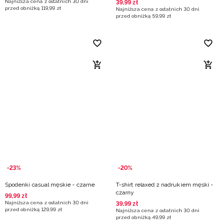
Najniższa cena z ostatnich 30 dni
39
,
99
zł
przed obniżką
119
,
99
zł
Najniższa cena z ostatnich 30 dni
przed obniżką
59
,
99
zł
-23%
-20%
Spodenki casual męskie - czarne
T-shirt relaxed z nadrukiem męski -
czarny
99
,
99
zł
Najniższa cena z ostatnich 30 dni
39
,
99
zł
przed obniżką
129
,
99
zł
Najniższa cena z ostatnich 30 dni
przed obniżką
49
,
99
zł