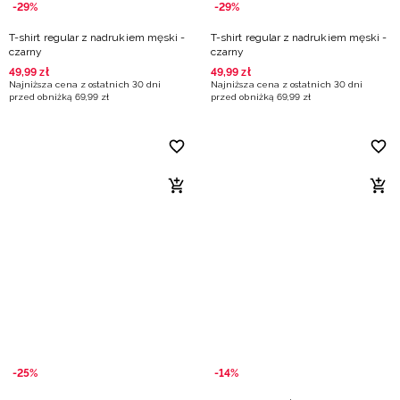
-29%
-29%
T-shirt regular z nadrukiem męski -
T-shirt regular z nadrukiem męski -
czarny
czarny
49
,
99
zł
49
,
99
zł
Najniższa cena z ostatnich 30 dni
Najniższa cena z ostatnich 30 dni
przed obniżką
69
,
99
zł
przed obniżką
69
,
99
zł
-25%
-14%