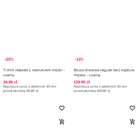
-20%
-13%
T-shirt relaxed z nadrukiem męski -
Bluza dresowa regular bez kaptura
czarny
męska - czarna
39
,
99
zł
139
,
99
zł
Najniższa cena z ostatnich 30 dni
Najniższa cena z ostatnich 30 dni
przed obniżką
49
,
99
zł
przed obniżką
159
,
99
zł