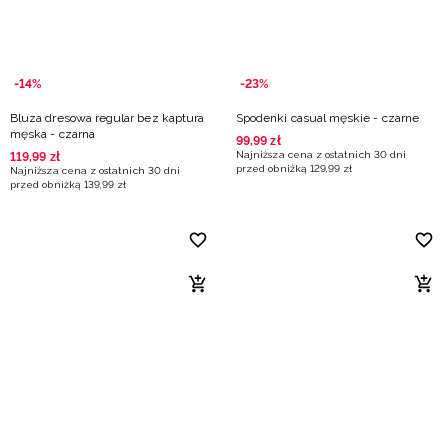
-14%
-23%
Bluza dresowa regular bez kaptura
Spodenki casual męskie - czarne
męska - czarna
99
,
99
zł
Najniższa cena z ostatnich 30 dni
119
,
99
zł
przed obniżką
129
,
99
zł
Najniższa cena z ostatnich 30 dni
przed obniżką
139
,
99
zł