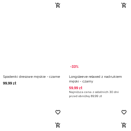
-33%
Spodenki dresowe męskie - czarne
Longsleeve relaxed z nadrukiem
męski - czarny
99
,
99
zł
59
,
99
zł
Najniższa cena z ostatnich 30 dni
przed obniżką
89
,
99
zł