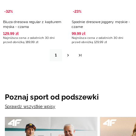
-32%
-23%
Bluza dresowa regular z kapturem
Spodnie dresowe joggery męskie -
męska - czarna
czarne
129
,
99
zł
99
,
99
zł
Najniższa cena z ostatnich 30 dni
Najniższa cena z ostatnich 30 dni
przed obniżką
189
,
99
zł
przed obniżką
129
,
99
zł
1
Poznaj sport od podszewki
Sprawdź wszystkie wpisy