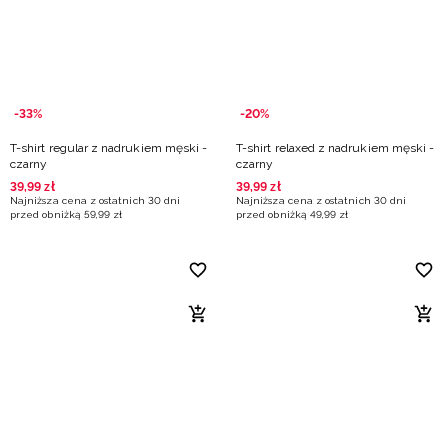
-33%
-20%
T-shirt regular z nadrukiem męski -
T-shirt relaxed z nadrukiem męski -
czarny
czarny
39
,
99
zł
39
,
99
zł
Najniższa cena z ostatnich 30 dni
Najniższa cena z ostatnich 30 dni
przed obniżką
59
,
99
zł
przed obniżką
49
,
99
zł