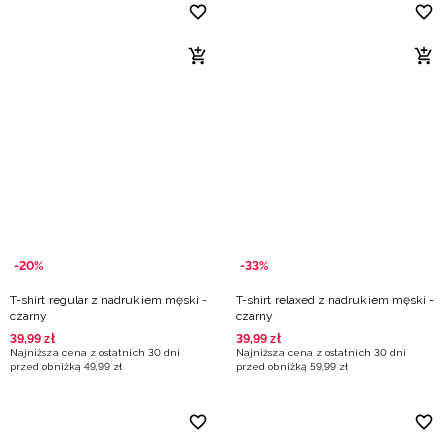
-20%
-33%
T-shirt regular z nadrukiem męski -
T-shirt relaxed z nadrukiem męski -
czarny
czarny
39
,
99
zł
39
,
99
zł
Najniższa cena z ostatnich 30 dni
Najniższa cena z ostatnich 30 dni
przed obniżką
49
,
99
zł
przed obniżką
59
,
99
zł