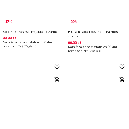
-17%
-29%
Spodnie dresowe męskie - czarne
Bluza relaxed bez kaptura męska -
czarna
99
,
99
zł
Najniższa cena z ostatnich 30 dni
99
,
99
zł
przed obniżką
119
,
99
zł
Najniższa cena z ostatnich 30 dni
przed obniżką
139
,
99
zł