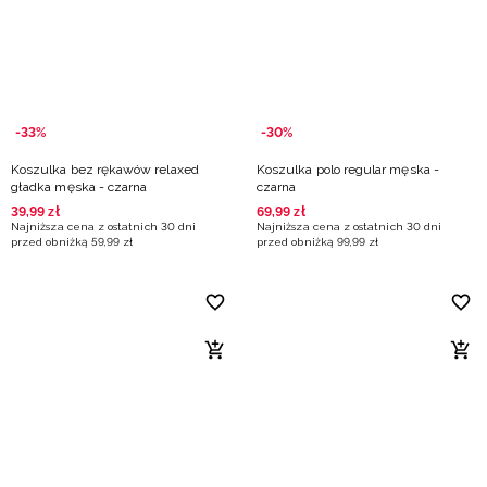
Niemiecki / EUR
Rumuński / RON
Słowacki / EUR
-33%
-30%
Koszulka bez rękawów relaxed
Koszulka polo regular męska -
Ukraiński / UAH
gładka męska - czarna
czarna
39
,
99
zł
69
,
99
zł
Najniższa cena z ostatnich 30 dni
Najniższa cena z ostatnich 30 dni
przed obniżką
59
,
99
zł
przed obniżką
99
,
99
zł