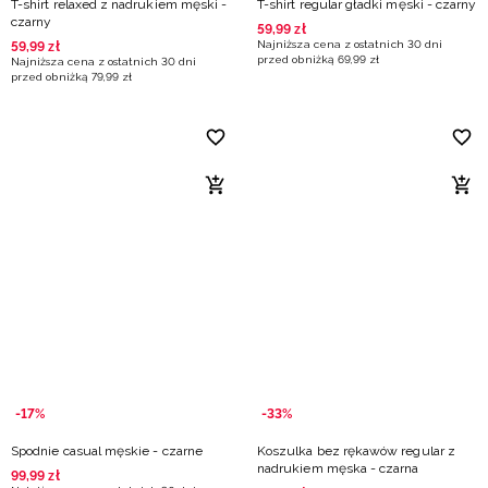
T-shirt relaxed z nadrukiem męski -
T-shirt regular gładki męski - czarny
czarny
59
,
99
zł
Najniższa cena z ostatnich 30 dni
59
,
99
zł
przed obniżką
69
,
99
zł
Najniższa cena z ostatnich 30 dni
przed obniżką
79
,
99
zł
-17%
-33%
Spodnie casual męskie - czarne
Koszulka bez rękawów regular z
nadrukiem męska - czarna
99
,
99
zł