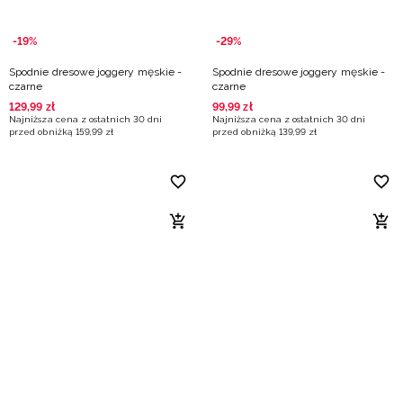
-19%
-29%
Spodnie dresowe joggery męskie -
Spodnie dresowe joggery męskie -
czarne
czarne
129
,
99
zł
99
,
99
zł
Najniższa cena z ostatnich 30 dni
Najniższa cena z ostatnich 30 dni
przed obniżką
159
,
99
zł
przed obniżką
139
,
99
zł