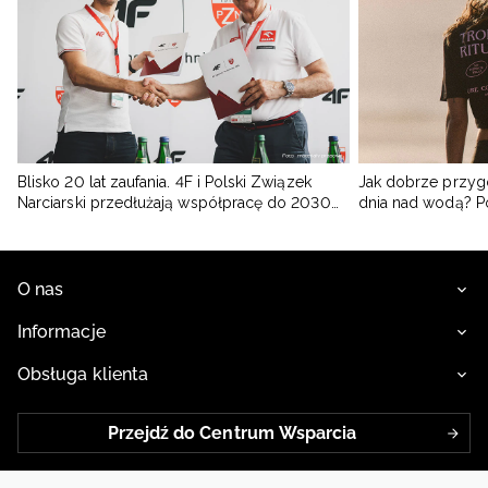
Blisko 20 lat zaufania. 4F i Polski Związek
Jak dobrze przyg
Narciarski przedłużają współpracę do 2030
dnia nad wodą? 
roku
O nas
Informacje
Obsługa klienta
Przejdź do Centrum Wsparcia