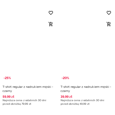
-25%
-20%
T-shirt regular z nadrukiem męski -
T-shirt regular z nadrukiem męski -
czarny
czarny
59
,
99
zł
39
,
99
zł
Najniższa cena z ostatnich 30 dni
Najniższa cena z ostatnich 30 dni
przed obniżką
79
,
99
zł
przed obniżką
49
,
99
zł