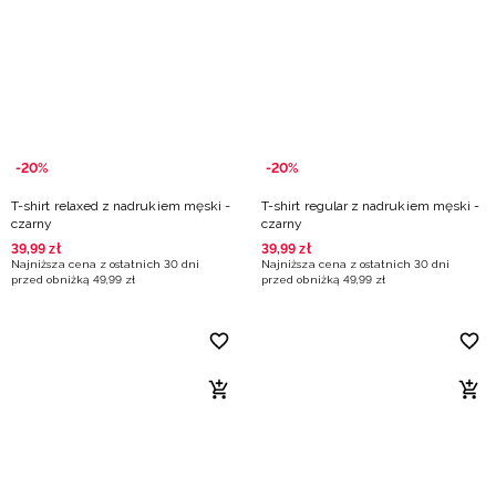
-20%
-20%
T-shirt relaxed z nadrukiem męski -
T-shirt regular z nadrukiem męski -
czarny
czarny
39
,
99
zł
39
,
99
zł
Najniższa cena z ostatnich 30 dni
Najniższa cena z ostatnich 30 dni
przed obniżką
49
,
99
zł
przed obniżką
49
,
99
zł