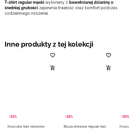
T-shirt regular męski
wykonany z
bawełnianej dzianiny o
średniej grubości
zapewnia trwałość oraz komfort podczas
codziennego noszenia.
Inne produkty z tej kolekcji
-33%
-32%
-30
Koszulka bez rękawów
Bluza dresowa regular bez
Koszu