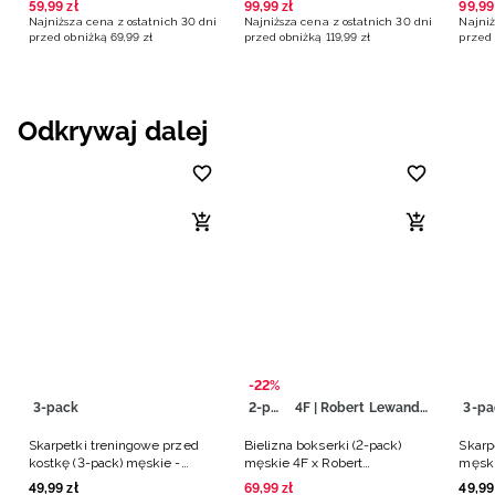
59
,
99
zł
99
,
99
zł
99
,
99
Najniższa cena z ostatnich 30 dni
Najniższa cena z ostatnich 30 dni
Najniż
przed obniżką
69
,
99
zł
przed obniżką
119
,
99
zł
przed 
Odkrywaj dalej
-22%
3-pack
2-pack
4F | Robert Lewandowski
3-pa
Skarpetki treningowe przed
Bielizna bokserki (2-pack)
Skarp
kostkę (3-pack) męskie -
męskie 4F x Robert
męski
czarne
Lewandowski - czarne
49
,
99
zł
69
,
99
zł
49
,
99