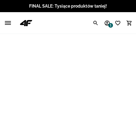
FINAL SALE: Tysiące produktów taniej!
Polski / PLN
1
Angielski / EUR
Angielski / USD
Angielski / GBP
Chorwacki / EUR
Czeski / CZK
Litewski / EUR
Łotewski / EUR