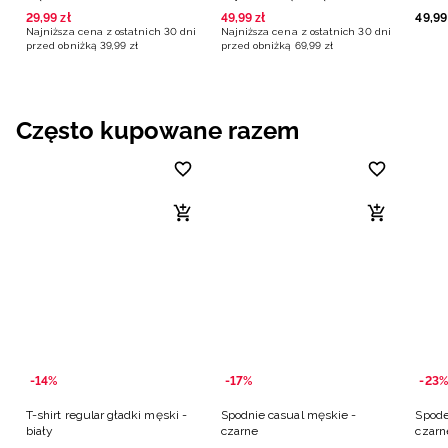
niebieska
29
,
99
zł
49
,
99
zł
49
,
99
Najniższa cena z ostatnich 30 dni
Najniższa cena z ostatnich 30 dni
przed obniżką
39
,
99
zł
przed obniżką
69
,
99
zł
Często kupowane razem
-14%
-17%
-23%
T-shirt regular gładki męski -
Spodnie casual męskie -
Spode
biały
czarne
czarn