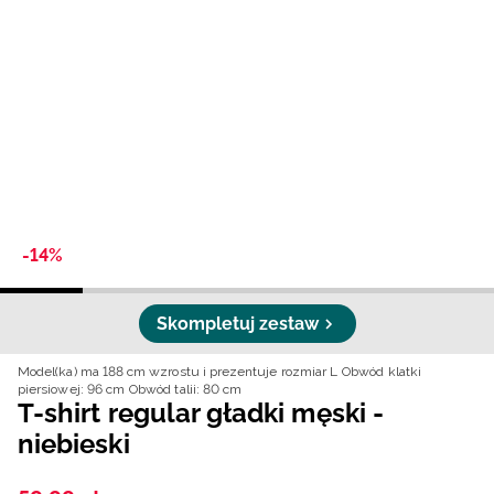
Niemiecki / EUR
Rumuński / RON
Słowacki / EUR
Ukraiński / UAH
-14%
Skompletuj zestaw
Model(ka) ma 188 cm wzrostu i prezentuje rozmiar L
Obwód klatki
piersiowej: 96 cm
Obwód talii: 80 cm
T-shirt regular gładki męski -
niebieski