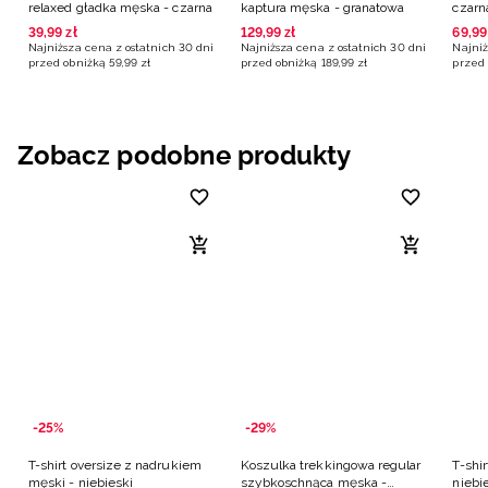
relaxed gładka męska - czarna
kaptura męska - granatowa
czarn
39
,
99
zł
129
,
99
zł
69
,
99
Najniższa cena z ostatnich 30 dni
Najniższa cena z ostatnich 30 dni
Najniż
przed obniżką
59
,
99
zł
przed obniżką
189
,
99
zł
przed 
Zobacz podobne produkty
-25%
-29%
T-shirt oversize z nadrukiem
Koszulka trekkingowa regular
T-shir
męski - niebieski
szybkoschnąca męska -
niebi