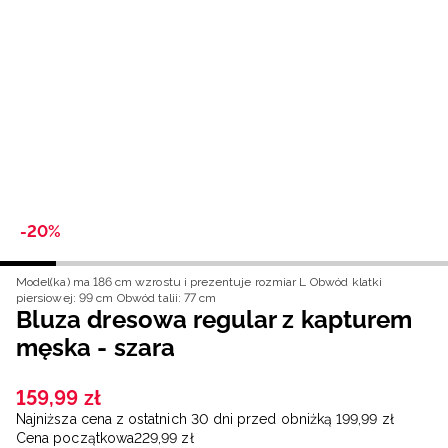
Niemiecki / EUR
Rumuński / RON
Słowacki / EUR
Ukraiński / UAH
-20%
Model(ka) ma 186 cm wzrostu i prezentuje rozmiar L
Obwód klatki
piersiowej: 99 cm
Obwód talii: 77 cm
Bluza dresowa regular z kapturem
męska - szara
159
,
99
zł
Najniższa cena z ostatnich 30 dni przed obniżką
199
,
99
zł
Cena początkowa
229
,
99
zł