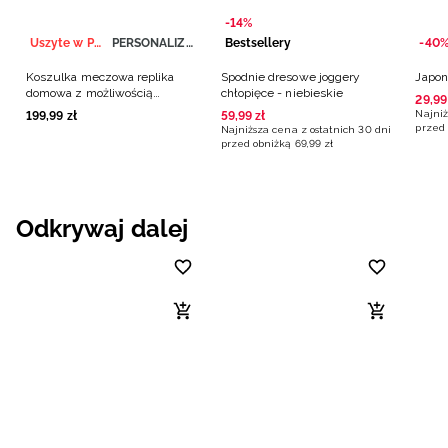
-14%
Uszyte w Polsce
PERSONALIZACJA
Bestsellery
-40
Koszulka meczowa replika
Spodnie dresowe joggery
Japon
domowa z możliwością
chłopięce - niebieskie
29
,
99
personalizacji męska 4F x
Najniż
199
,
99
zł
59
,
99
zł
Polska Siatkówka - biała
przed 
Najniższa cena z ostatnich 30 dni
przed obniżką
69
,
99
zł
Odkrywaj dalej