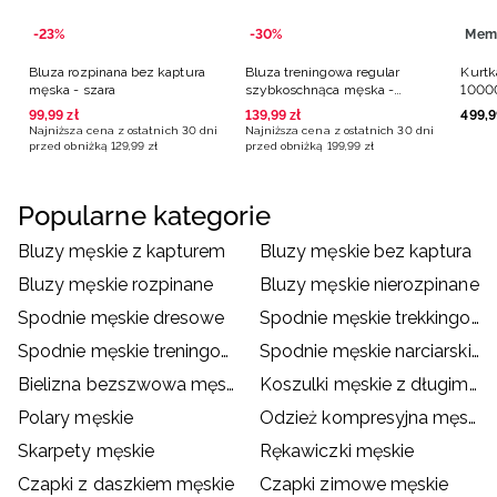
-23%
-30%
Mem
Bluza rozpinana bez kaptura
Bluza treningowa regular
Kurtk
męska - szara
szybkoschnąca męska -
10000
czerwona
99
,
99
zł
139
,
99
zł
499
,
9
Najniższa cena z ostatnich 30 dni
Najniższa cena z ostatnich 30 dni
przed obniżką
129
,
99
zł
przed obniżką
199
,
99
zł
Popularne kategorie
Bluzy męskie z kapturem
Bluzy męskie bez kaptura
Bluzy męskie rozpinane
Bluzy męskie nierozpinane
Spodnie męskie dresowe
Spodnie męskie trekkingowe
Spodnie męskie treningowe
Spodnie męskie narciarskie
Bielizna bezszwowa męska
Koszulki męskie z długim rękawem
Polary męskie
Odzież kompresyjna męska
Skarpety męskie
Rękawiczki męskie
Czapki z daszkiem męskie
Czapki zimowe męskie