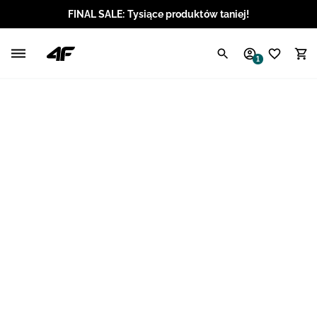
FINAL SALE: Tysiące produktów taniej!
Polski / PLN
1
Angielski / EUR
Angielski / USD
Angielski / GBP
Chorwacki / EUR
Czeski / CZK
Litewski / EUR
Łotewski / EUR