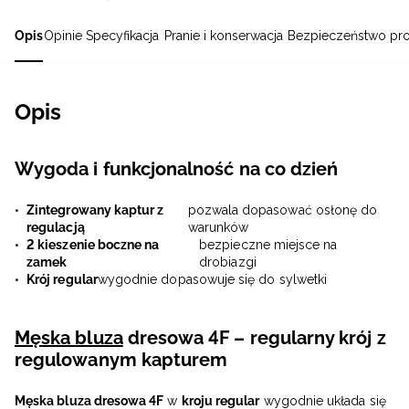
Opis
Opinie
Specyfikacja
Pranie i konserwacja
Bezpieczeństwo pr
Opis
Wygoda i funkcjonalność na co dzień
Zintegrowany kaptur z
pozwala dopasować osłonę do
regulacją
warunków
2 kieszenie boczne na
bezpieczne miejsce na
zamek
drobiazgi
Krój regular
wygodnie dopasowuje się do sylwetki
Męska bluza
dresowa 4F – regularny krój z
regulowanym kapturem
Męska bluza dresowa 4F
w
kroju regular
wygodnie układa się