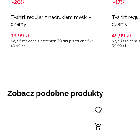
-20%
-17%
T-shirt regular z nadrukiem męski -
T-shirt regu
czarny
czarny
39
,
99
zł
49
,
99
zł
Najniższa cena z ostatnich 30 dni przed obniżką
Najniższa cena 
49
,
99
zł
59
,
99
zł
Zobacz podobne produkty