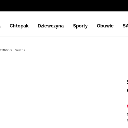
a
Chłopak
Dziewczyna
Sporty
Obuwie
S
y męskie - czarne