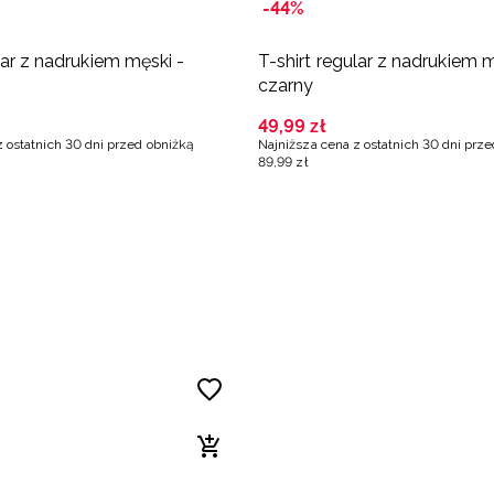
-44%
lar z nadrukiem męski -
T-shirt regular z nadrukiem m
czarny
49
,
99
zł
z ostatnich 30 dni przed obniżką
Najniższa cena z ostatnich 30 dni prz
89
,
99
zł