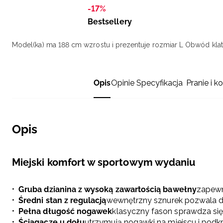
-17%
Bestsellery
Model(ka) ma 188 cm wzrostu i prezentuje rozmiar L
Obwód klatk
Opis
Opinie
Specyfikacja
Pranie i k
Opis
Miejski komfort w sportowym wydaniu
Gruba dzianina z wysoką zawartością bawełny
zapewn
Średni stan z regulacją
wewnętrzny sznurek pozwala d
Pełna długość nogawek
klasyczny fason sprawdza się
Ściągacze u dołu
utrzymują nogawki na miejscu i podkr