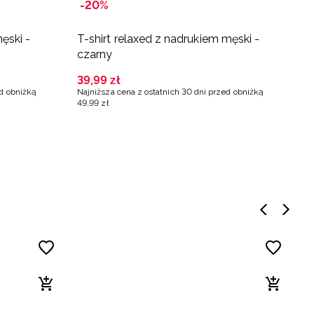
-20%
-
ęski -
T-shirt relaxed z nadrukiem męski -
L
czarny
c
39
,
99
zł
5
ed obniżką
Najniższa cena z ostatnich 30 dni przed obniżką
Na
49
,
99
zł
79