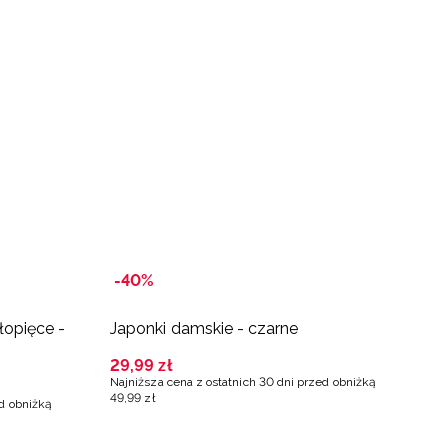
-
-40%
B
łopięce -
Japonki damskie - czarne
J
29
,
99
zł
2
Najniższa cena z ostatnich 30 dni przed obniżką
Na
49
,
99
zł
79
ed obniżką