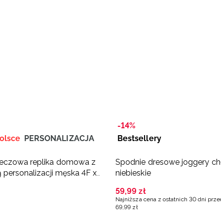
-14%
olsce
PERSONALIZACJA
Bestsellery
eczowa replika domowa z
Spodnie dresowe joggery ch
 personalizacji męska 4F x
niebieskie
kówka - biała
59
,
99
zł
Najniższa cena z ostatnich 30 dni prz
69
,
99
zł