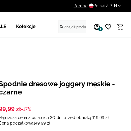
Pomoc
14 dni na darmowy zwrot
Polski / PLN
ALE
Kolekcje
1
Spodnie dresowe joggery męskie -
czarne
99
,
99
zł
-17%
Najniższa cena z ostatnich 30 dni przed obniżką
119
,
99
zł
Cena początkowa
149
,
99
zł