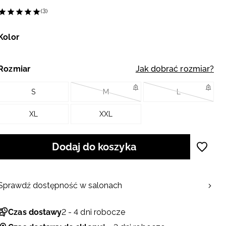
(3)
Kolor
Rozmiar
Jak dobrać rozmiar?
S
M
L
XL
XXL
Dodaj do koszyka
Sprawdź dostępność w salonach
Czas dostawy
2 - 4 dni robocze