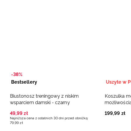
-38%
Bestsellery
Uszyte w P
Biustonosz treningowy z niskim
Koszulka m
wsparciem damski - czarny
możliwością
Polska Siat
49
,
99
zł
199
,
99
zł
Najniższa cena z ostatnich 30 dni przed obniżką
79
,
99
zł