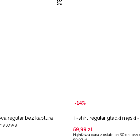
-14%
wa regular bez kaptura
T-shirt regular gładki męski -
anatowa
59
,
99
zł
Najniższa cena z ostatnich 30 dni prz
69
,
99
zł