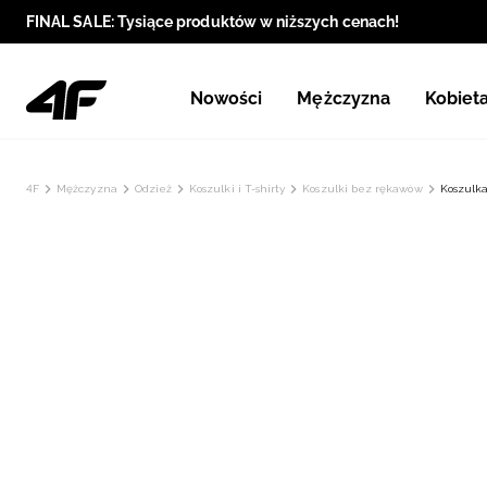
FINAL SALE: Tysiące produktów w niższych cenach!
Nowości
Mężczyzna
Kobiet
4F
Mężczyzna
Odzież
Koszulki i T-shirty
Koszulki bez rękawów
Koszulka