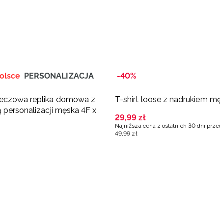
olsce
PERSONALIZACJA
-40%
eczowa replika domowa z
T-shirt loose z nadrukiem męs
 personalizacji męska 4F x
29
,
99
zł
kówka - biała
Najniższa cena z ostatnich 30 dni prz
49
,
99
zł