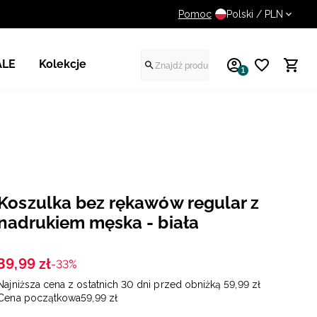
Pomoc
UWAGA NA FAŁSZYWE STR
Polski / PLN
ALE
Kolekcje
1
Koszulka bez rękawów regular z
nadrukiem męska - biała
39
,
99
zł
-33%
Najniższa cena z ostatnich 30 dni przed obniżką
59
,
99
zł
Cena początkowa
59
,
99
zł