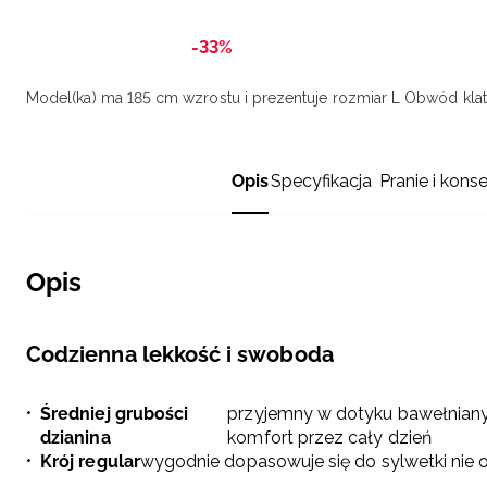
-33%
Model(ka) ma 185 cm wzrostu i prezentuje rozmiar L
Obwód klatk
Opis
Specyfikacja
Pranie i kons
Opis
Codzienna lekkość i swoboda
Średniej grubości
przyjemny w dotyku bawełniany 
dzianina
komfort przez cały dzień
Krój regular
wygodnie dopasowuje się do sylwetki nie