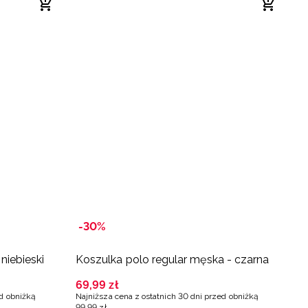
-30%
-
 niebieski
Koszulka polo regular męska - czarna
K
m
69
,
99
zł
ed obniżką
Najniższa cena z ostatnich 30 dni przed obniżką
3
99
,
99
zł