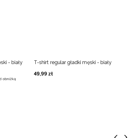
-
ki - biały
T-shirt regular gładki męski - biały
T
49
,
99
zł
3
ed obniżką
Na
5