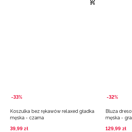
-33%
-32%
Koszulka bez rękawów relaxed gładka
Bluza dreso
męska - czarna
męska - gr
39
,
99
zł
129
,
99
zł