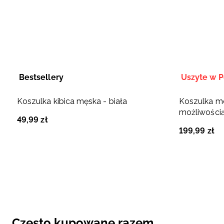
Bestsellery
Uszyte w P
Koszulka kibica męska - biała
Koszulka m
możliwością
49
,
99
zł
Polska Siat
199
,
99
zł
Często kupowane razem