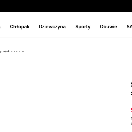
a
Chłopak
Dziewczyna
Sporty
Obuwie
S
y męskie - szare