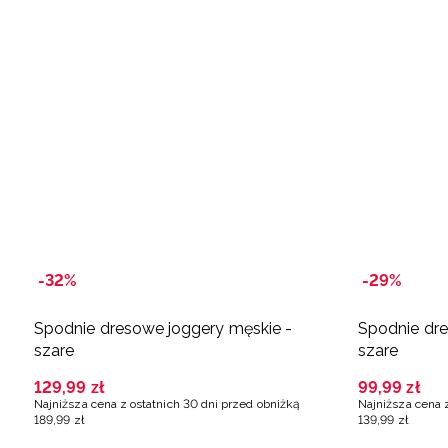
-32%
-29%
Spodnie dresowe joggery męskie -
Spodnie dre
szare
szare
129
,
99
zł
99
,
99
zł
Najniższa cena z ostatnich 30 dni przed obniżką
Najniższa cena 
189
,
99
zł
139
,
99
zł