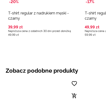
-20%
-17%
T-shirt regular z nadrukiem męski -
T-shirt regu
czarny
czarny
39
,
99
zł
49
,
99
zł
Najniższa cena z ostatnich 30 dni przed obniżką
Najniższa cena 
49
,
99
zł
59
,
99
zł
Zobacz podobne produkty