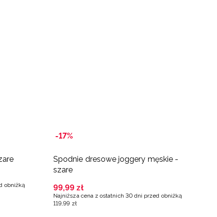
-17%
zare
Spodnie dresowe joggery męskie -
S
szare
s
ed obniżką
99
,
99
zł
7
Najniższa cena z ostatnich 30 dni przed obniżką
Na
119
,
99
zł
9