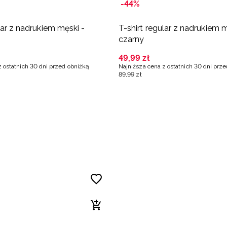
-44%
lar z nadrukiem męski -
T-shirt regular z nadrukiem m
czarny
49
,
99
zł
z ostatnich 30 dni przed obniżką
Najniższa cena z ostatnich 30 dni prz
89
,
99
zł