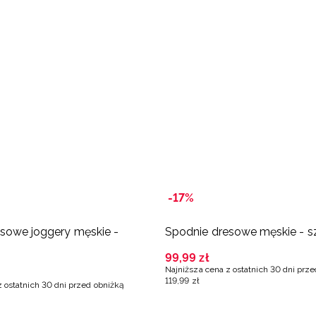
-17%
sowe joggery męskie -
Spodnie dresowe męskie - s
99
,
99
zł
Najniższa cena z ostatnich 30 dni prz
119
,
99
zł
z ostatnich 30 dni przed obniżką