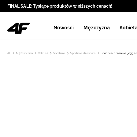
FINAL SALE: Tysiące produktów w niższych cenach!
Nowości
Mężczyzna
Kobiet
4F
Mężczyzna
Odzież
Spodnie
Spodnie dresowe
Spodnie dresowe jogger