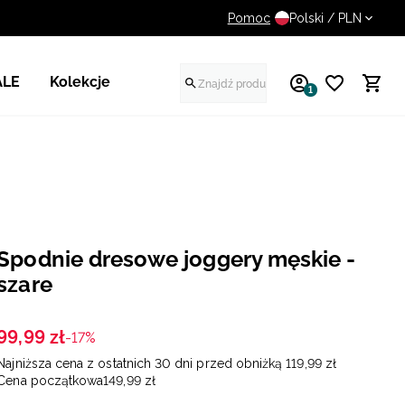
Pomoc
UWAGA NA FAŁSZYWE STR
Polski / PLN
ALE
Kolekcje
1
Spodnie dresowe joggery męskie -
szare
99
,
99
zł
-17%
Najniższa cena z ostatnich 30 dni przed obniżką
119
,
99
zł
Cena początkowa
149
,
99
zł