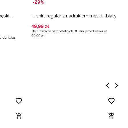
-29%
ęski -
T-shirt regular z nadrukiem męski - biały
T
c
49
,
99
zł
Najniższa cena z ostatnich 30 dni przed obniżką
3
69
,
99
zł
ed obniżką
Na
4