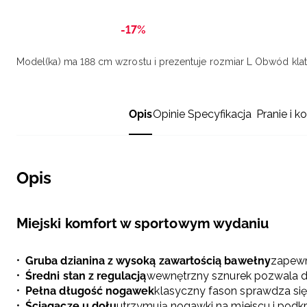
-17%
Model(ka) ma 188 cm wzrostu i prezentuje rozmiar L
Obwód klatk
Opis
Opinie
Specyfikacja
Pranie i k
Opis
Miejski komfort w sportowym wydaniu
Gruba dzianina z wysoką zawartością bawełny
zapewn
Średni stan z regulacją
wewnętrzny sznurek pozwala d
Pełna długość nogawek
klasyczny fason sprawdza się
Ściągacze u dołu
utrzymują nogawki na miejscu i podkr