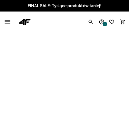
FINAL SALE: Tysiące produktów taniej!
Polski / PLN
1
Angielski / EUR
Angielski / USD
Angielski / GBP
Chorwacki / EUR
Czeski / CZK
Litewski / EUR
Łotewski / EUR