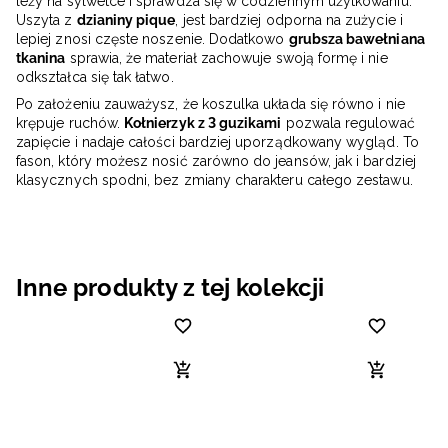
leży na sylwetce i sprawdza się w codziennym użytkowaniu.
Uszyta z
dzianiny pique
, jest bardziej odporna na zużycie i
lepiej znosi częste noszenie. Dodatkowo
grubsza bawełniana
tkanina
sprawia, że materiał zachowuje swoją formę i nie
odkształca się tak łatwo.
Po założeniu zauważysz, że koszulka układa się równo i nie
krępuje ruchów.
Kołnierzyk z 3 guzikami
pozwala regulować
zapięcie i nadaje całości bardziej uporządkowany wygląd. To
fason, który możesz nosić zarówno do jeansów, jak i bardziej
klasycznych spodni, bez zmiany charakteru całego zestawu.
Inne produkty z tej kolekcji