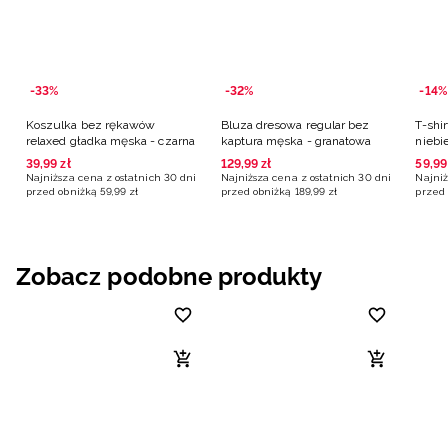
-33%
-32%
-14%
Koszulka bez rękawów
Bluza dresowa regular bez
T-shir
relaxed gładka męska - czarna
kaptura męska - granatowa
niebi
39
,
99
zł
129
,
99
zł
59
,
99
Najniższa cena z ostatnich 30 dni
Najniższa cena z ostatnich 30 dni
Najniż
przed obniżką
59
,
99
zł
przed obniżką
189
,
99
zł
przed 
Zobacz podobne produkty