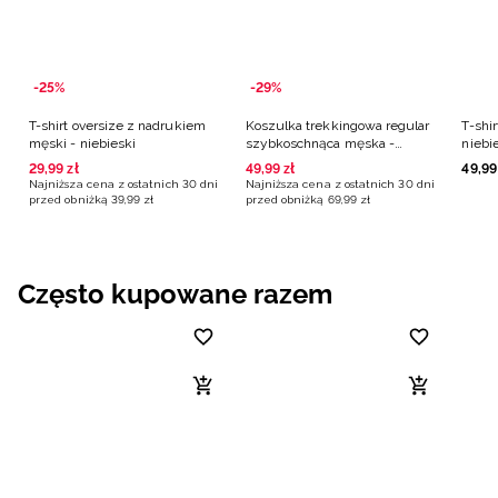
-25%
-29%
T-shirt oversize z nadrukiem
Koszulka trekkingowa regular
T-shir
męski - niebieski
szybkoschnąca męska -
niebi
niebieska
29
,
99
zł
49
,
99
zł
49
,
99
Najniższa cena z ostatnich 30 dni
Najniższa cena z ostatnich 30 dni
przed obniżką
39
,
99
zł
przed obniżką
69
,
99
zł
Często kupowane razem