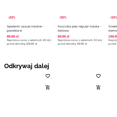
-23%
-30%
-33%
Spodenki casual męskie -
Koszulka polo regular męska -
Sneak
granatowe
beżowa
elem
męski
99
,
99
zł
69
,
99
zł
199
,
9
Najniższa cena z ostatnich 30 dni
Najniższa cena z ostatnich 30 dni
Najniż
przed obniżką
129
,
99
zł
przed obniżką
99
,
99
zł
przed 
Odkrywaj dalej