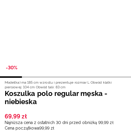
Niemiecki / EUR
Rumuński / RON
Słowacki / EUR
Ukraiński / UAH
-30%
Model(ka) ma 185 cm wzrostu i prezentuje rozmiar L
Obwód klatki
piersiowej: 104 cm
Obwód talii: 83 cm
Koszulka polo regular męska -
niebieska
69
,
99
zł
Najniższa cena z ostatnich 30 dni przed obniżką
99
,
99
zł
Cena początkowa
99
,
99
zł