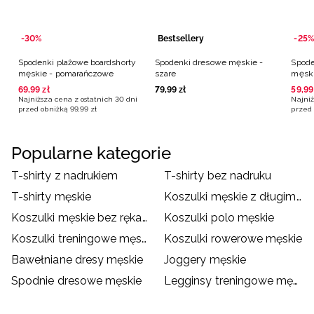
-30%
Bestsellery
-25%
Spodenki plażowe boardshorty
Spodenki dresowe męskie -
Spode
męskie - pomarańczowe
szare
męski
69
,
99
zł
79
,
99
zł
59
,
99
Najniższa cena z ostatnich 30 dni
Najniż
przed obniżką
99
,
99
zł
przed 
Popularne kategorie
T-shirty z nadrukiem
T-shirty bez nadruku
T-shirty męskie
Koszulki męskie z długim rękawem
Koszulki męskie bez rękawów
Koszulki polo męskie
Koszulki treningowe męskie
Koszulki rowerowe męskie
Bawełniane dresy męskie
Joggery męskie
Spodnie dresowe męskie
Legginsy treningowe męskie