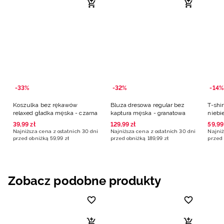
-33%
-32%
-14%
Koszulka bez rękawów
Bluza dresowa regular bez
T-shir
relaxed gładka męska - czarna
kaptura męska - granatowa
niebi
39
,
99
zł
129
,
99
zł
59
,
99
Najniższa cena z ostatnich 30 dni
Najniższa cena z ostatnich 30 dni
Najniż
przed obniżką
59
,
99
zł
przed obniżką
189
,
99
zł
przed 
Zobacz podobne produkty