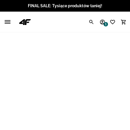
FINAL SALE: Tysiące produktów taniej!
Polski / PLN
1
Angielski / EUR
Angielski / USD
Angielski / GBP
Chorwacki / EUR
Czeski / CZK
Litewski / EUR
Łotewski / EUR