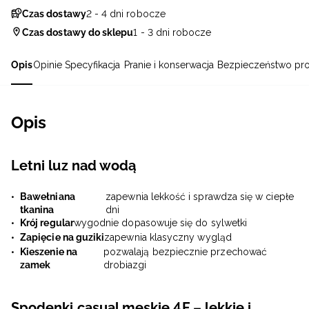
Czas dostawy
2 - 4 dni robocze
Czas dostawy do sklepu
1 - 3 dni robocze
Opis
Opinie
Specyfikacja
Pranie i konserwacja
Bezpieczeństwo pr
Opis
Letni luz nad wodą
Bawełniana
zapewnia lekkość i sprawdza się w ciepłe
tkanina
dni
Krój regular
wygodnie dopasowuje się do sylwetki
Zapięcie na guziki
zapewnia klasyczny wygląd
Kieszenie na
pozwalają bezpiecznie przechować
zamek
drobiazgi
Spodenki casual męskie 4F – lekkie i