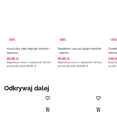
-30%
-38%
-33%
Koszulka polo regular męska -
Spodenki casual cargo męskie
Sneak
beżowa
- denim
elem
męski
69
,
99
zł
99
,
99
zł
199
,
9
Najniższa cena z ostatnich 30 dni
Najniższa cena z ostatnich 30 dni
Najniż
przed obniżką
99
,
99
zł
przed obniżką
159
,
99
zł
przed 
Odkrywaj dalej