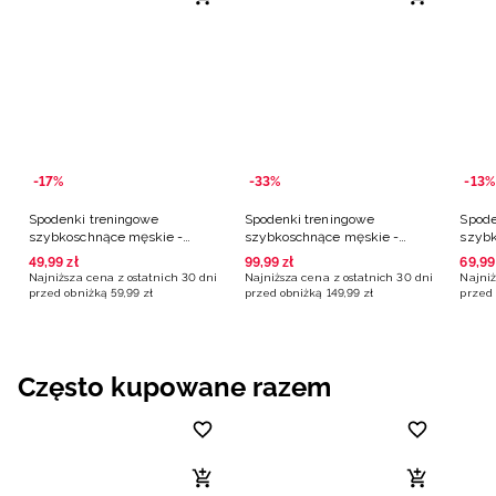
-17%
-33%
-13%
Spodenki treningowe
Spodenki treningowe
Spode
szybkoschnące męskie -
szybkoschnące męskie -
szybk
granatowe
turkusowe
grana
49
,
99
zł
99
,
99
zł
69
,
99
Najniższa cena z ostatnich 30 dni
Najniższa cena z ostatnich 30 dni
Najniż
przed obniżką
59
,
99
zł
przed obniżką
149
,
99
zł
przed 
Często kupowane razem