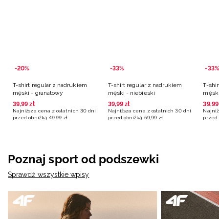
-20%
-33%
-33%
T-shirt regular z nadrukiem
T-shirt regular z nadrukiem
T-shi
męski - granatowy
męski - niebieski
męski
39
,
99
zł
39
,
99
zł
39
,
99
Najniższa cena z ostatnich 30 dni
Najniższa cena z ostatnich 30 dni
Najniż
przed obniżką
49
,
99
zł
przed obniżką
59
,
99
zł
przed 
Poznaj sport od podszewki
Sprawdź wszystkie wpisy