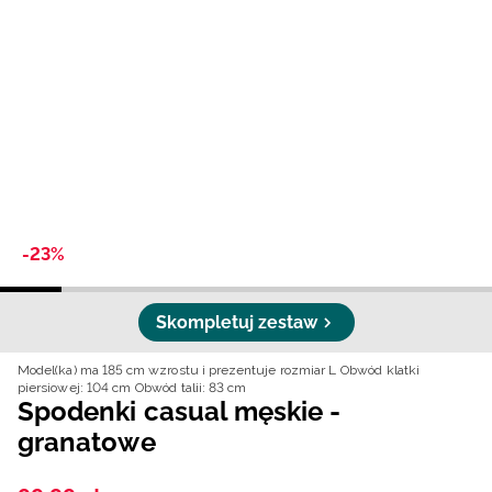
Niemiecki / EUR
Rumuński / RON
Słowacki / EUR
Ukraiński / UAH
-23%
Skompletuj zestaw
Model(ka) ma 185 cm wzrostu i prezentuje rozmiar L
Obwód klatki
piersiowej: 104 cm
Obwód talii: 83 cm
Spodenki casual męskie -
granatowe