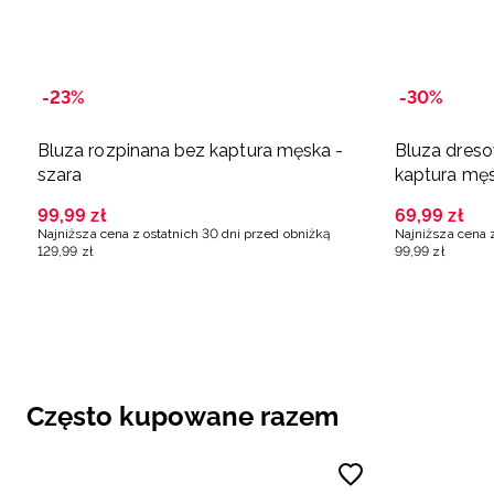
-23%
-30%
Bluza rozpinana bez kaptura męska -
Bluza dreso
szara
kaptura męs
99
,
99
zł
69
,
99
zł
Najniższa cena z ostatnich 30 dni przed obniżką
Najniższa cena 
129
,
99
zł
99
,
99
zł
Często kupowane razem