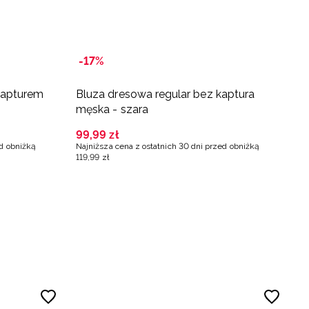
-17%
kapturem
Bluza dresowa regular bez kaptura
B
męska - szara
m
99
,
99
zł
1
ed obniżką
Najniższa cena z ostatnich 30 dni przed obniżką
Na
119
,
99
zł
12