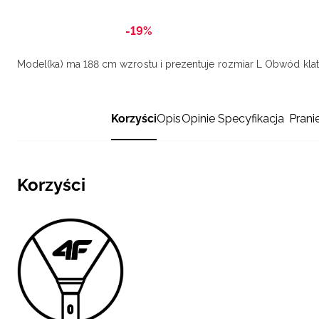
-19%
Model(ka) ma 188 cm wzrostu i prezentuje rozmiar L
Obwód klatk
Korzyści
Opis
Opinie
Specyfikacja
Prani
Korzyści