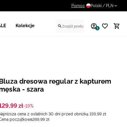
Pomoc
UWAGA NA FAŁSZYWE STR
Polski / PLN
ALE
Kolekcje
1
Bluza dresowa regular z kapturem
męska - szara
129
,
99
zł
-19%
Najniższa cena z ostatnich 30 dni przed obniżką
159
,
99
zł
Cena początkowa
269
,
99
zł