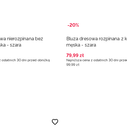
-20%
wa nierozpinana bez
Bluza dresowa rozpinana z 
ka - szara
męska - szara
79
,
99
zł
z ostatnich 30 dni przed obniżką
Najniższa cena z ostatnich 30 dni prz
99
,
99
zł