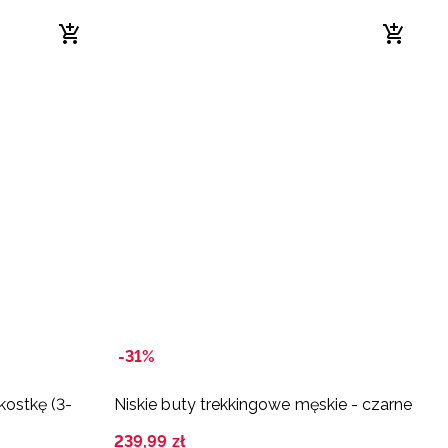
-31%
kostkę (3-
Niskie buty trekkingowe męskie - czarne
239
,
99
zł