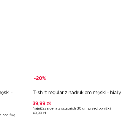
-20%
ęski -
T-shirt regular z nadrukiem męski - biały
T
39
,
99
zł
3
Najniższa cena z ostatnich 30 dni przed obniżką
Na
49
,
99
zł
4
ed obniżką