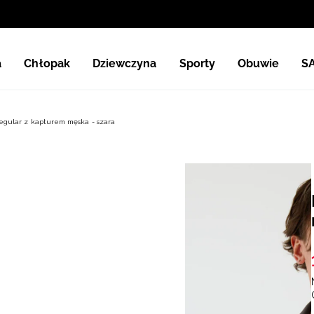
a
Chłopak
Dziewczyna
Sporty
Obuwie
S
egular z kapturem męska - szara