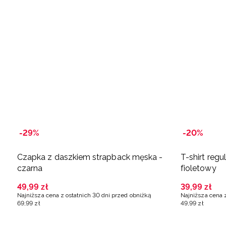
-29%
-20%
Czapka z daszkiem strapback męska -
T-shirt regu
czarna
fioletowy
49
,
99
zł
39
,
99
zł
Najniższa cena z ostatnich 30 dni przed obniżką
Najniższa cena 
69
,
99
zł
49
,
99
zł