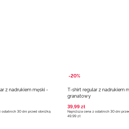
-20%
lar z nadrukiem męski -
T-shirt regular z nadrukiem m
granatowy
39
,
99
zł
z ostatnich 30 dni przed obniżką
Najniższa cena z ostatnich 30 dni prz
49
,
99
zł