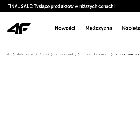
FINAL SALE: Tysiące produktów w niższych cenach!
Nowości
Mężczyzna
Kobiet
4F
Mężczyzna
Odzież
Bluzy i swetry
Bluzy z kapturem
Bluza dresowa r