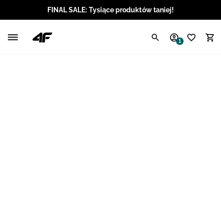
FINAL SALE: Tysiące produktów taniej!
Polski / PLN
1
Angielski / EUR
Angielski / USD
Angielski / GBP
Chorwacki / EUR
Czeski / CZK
Litewski / EUR
Łotewski / EUR