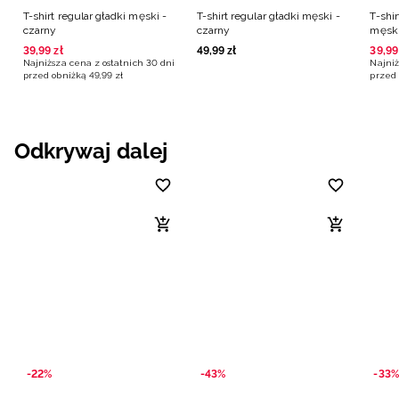
T-shirt regular gładki męski -
T-shirt regular gładki męski -
T-shi
czarny
czarny
męski
39
,
99
zł
49
,
99
zł
39
,
99
Najniższa cena z ostatnich 30 dni
Najniż
przed obniżką
49
,
99
zł
przed 
Odkrywaj dalej
-22%
-43%
-33%