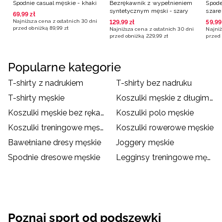
Spodnie casual męskie - khaki
Bezrękawnik z wypełnieniem
Spode
syntetycznym męski - szary
szare
69
,
99
zł
Najniższa cena z ostatnich 30 dni
129
,
99
zł
59
,
99
przed obniżką
89
,
99
zł
Najniższa cena z ostatnich 30 dni
Najniż
przed obniżką
229
,
99
zł
przed 
Popularne kategorie
T-shirty z nadrukiem
T-shirty bez nadruku
T-shirty męskie
Koszulki męskie z długim rękawem
Koszulki męskie bez rękawów
Koszulki polo męskie
Koszulki treningowe męskie
Koszulki rowerowe męskie
Bawełniane dresy męskie
Joggery męskie
Spodnie dresowe męskie
Legginsy treningowe męskie
Poznaj sport od podszewki