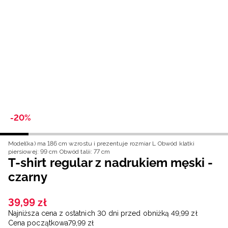
Niemiecki / EUR
Rumuński / RON
Słowacki / EUR
Ukraiński / UAH
-20%
Model(ka) ma 186 cm wzrostu i prezentuje rozmiar L
Obwód klatki
piersiowej: 99 cm
Obwód talii: 77 cm
T-shirt regular z nadrukiem męski -
czarny
39
,
99
zł
Najniższa cena z ostatnich 30 dni przed obniżką
49
,
99
zł
Cena początkowa
79
,
99
zł