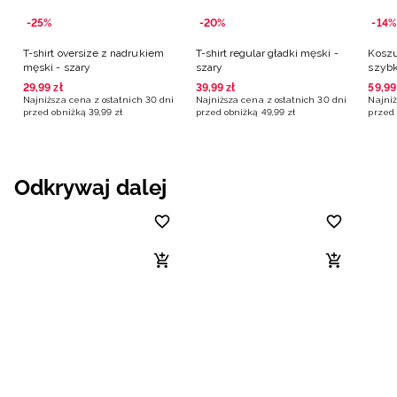
-25%
-20%
-14%
T-shirt oversize z nadrukiem
T-shirt regular gładki męski -
Koszu
męski - szary
szary
szybk
29
,
99
zł
39
,
99
zł
59
,
99
Najniższa cena z ostatnich 30 dni
Najniższa cena z ostatnich 30 dni
Najniż
przed obniżką
39
,
99
zł
przed obniżką
49
,
99
zł
przed 
Odkrywaj dalej