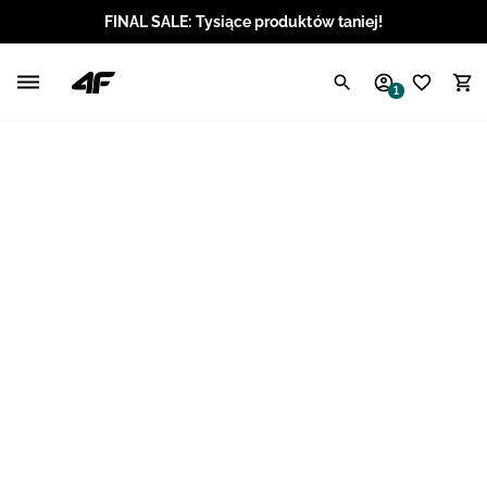
FINAL SALE: Tysiące produktów taniej!
Polski / PLN
1
Angielski / EUR
Angielski / USD
Angielski / GBP
Chorwacki / EUR
Czeski / CZK
Litewski / EUR
Łotewski / EUR