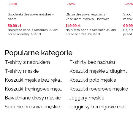
-33%
-12%
-29%
Spodenki dresowe męskie -
Bluza dresowa regular z
Spodn
szare
kapturem męska - beżowa
męski
59
,
99
zł
149
,
99
zł
99
,
99
Najniższa cena z ostatnich 30 dni
Najniższa cena z ostatnich 30 dni
Najniż
przed obniżką
89
,
99
zł
przed obniżką
169
,
99
zł
przed 
Popularne kategorie
T-shirty z nadrukiem
T-shirty bez nadruku
T-shirty męskie
Koszulki męskie z długim rękawem
Koszulki męskie bez rękawów
Koszulki polo męskie
Koszulki treningowe męskie
Koszulki rowerowe męskie
Bawełniane dresy męskie
Joggery męskie
Spodnie dresowe męskie
Legginsy treningowe męskie