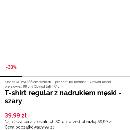
Niemiecki / EUR
Rumuński / RON
Słowacki / EUR
Ukraiński / UAH
-33%
Model(ka) ma 186 cm wzrostu i prezentuje rozmiar L
Obwód klatki
piersiowej: 99 cm
Obwód talii: 77 cm
T-shirt regular z nadrukiem męski -
szary
39
,
99
zł
Najniższa cena z ostatnich 30 dni przed obniżką
59
,
99
zł
Cena początkowa
69
,
99
zł