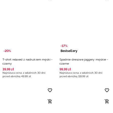
-17%
-20%
Bestsellery
T-shirt relaxed z nadrukiem męski -
Spodnie dresowe joggery męskie -
czarny
czarne
39
,
99
zł
99
,
99
zł
Najniższa cena z ostatnich 30 dni
Najniższa cena z ostatnich 30 dni
przed obniżką
49
,
99
zł
przed obniżką
119
,
99
zł