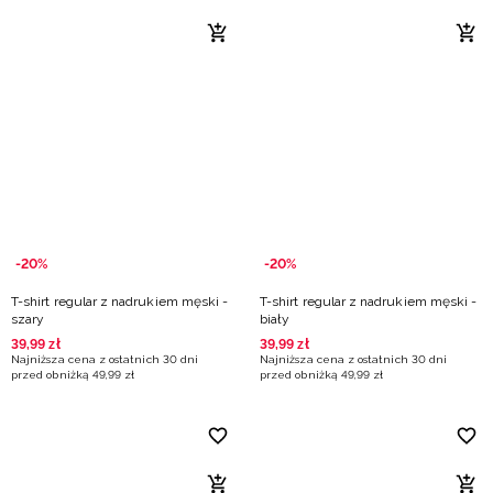
-20%
-20%
T-shirt regular z nadrukiem męski -
T-shirt regular z nadrukiem męski -
szary
biały
39
,
99
zł
39
,
99
zł
Najniższa cena z ostatnich 30 dni
Najniższa cena z ostatnich 30 dni
przed obniżką
49
,
99
zł
przed obniżką
49
,
99
zł