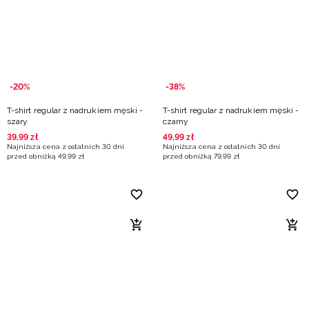
-20%
-38%
T-shirt regular z nadrukiem męski -
T-shirt regular z nadrukiem męski -
szary
czarny
39
,
99
zł
49
,
99
zł
Najniższa cena z ostatnich 30 dni
Najniższa cena z ostatnich 30 dni
przed obniżką
49
,
99
zł
przed obniżką
79
,
99
zł