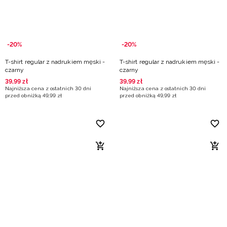
-20%
-20%
T-shirt regular z nadrukiem męski -
T-shirt regular z nadrukiem męski -
czarny
czarny
39
,
99
zł
39
,
99
zł
Najniższa cena z ostatnich 30 dni
Najniższa cena z ostatnich 30 dni
przed obniżką
49
,
99
zł
przed obniżką
49
,
99
zł