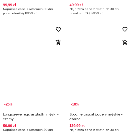
99
,
99
zł
49
,
99
zł
Najniższa cena z ostatnich 30 dni
Najniższa cena z ostatnich 30 dni
przed obniżką
119
,
99
zł
przed obniżką
59
,
99
zł
-25%
-18%
Longsleeve regular gładki męski -
Spodnie casual joggery męskie -
czarny
czarne
59
,
99
zł
139
,
99
zł
Najniższa cena z ostatnich 30 dni
Najniższa cena z ostatnich 30 dni