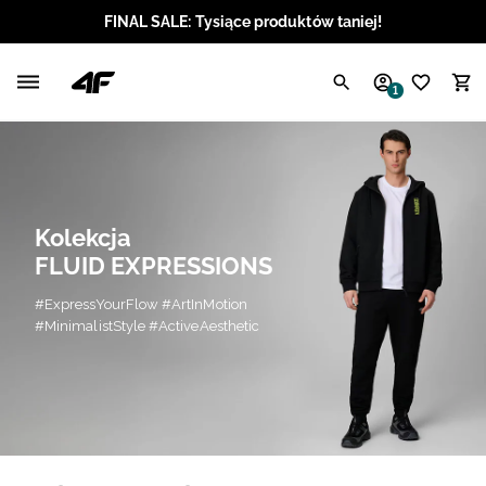
FINAL SALE: Tysiące produktów taniej!
Polski / PLN
1
Angielski / EUR
Angielski / USD
Angielski / GBP
Kolekcja
FLUID EXPRESSIONS
Chorwacki / EUR
#ExpressYourFlow #ArtInMotion
#MinimalistStyle #ActiveAesthetic
Czeski / CZK
Litewski / EUR
Łotewski / EUR