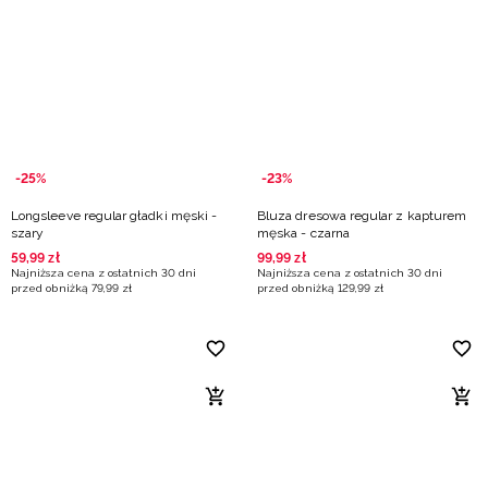
-25%
-23%
Longsleeve regular gładki męski -
Bluza dresowa regular z kapturem
szary
męska - czarna
59
,
99
zł
99
,
99
zł
Najniższa cena z ostatnich 30 dni
Najniższa cena z ostatnich 30 dni
przed obniżką
79
,
99
zł
przed obniżką
129
,
99
zł