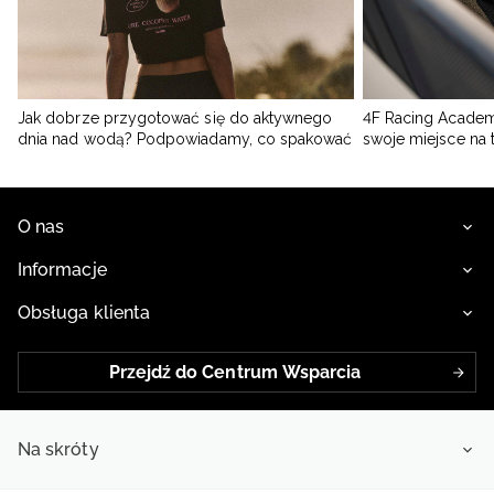
Jak dobrze przygotować się do aktywnego
4F Racing Academ
dnia nad wodą? Podpowiadamy, co spakować
swoje miejsce na 
O nas
Informacje
Obsługa klienta
Przejdź do Centrum Wsparcia
Na skróty