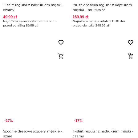
T-shirt regular z nadrukiem męski -
Bluza dresowa regular z kapturem
czarny
męska - multikolor
49
,
99
zł
169
,
99
zł
Najniższa cena z ostatnich 30 dni
Najniższa cena z ostatnich 30 dni
przed obniżką
89
,
99
zł
przed obniżką
249
,
99
zł
-17%
-17%
Spodnie dresowe joggery męskie -
T-shirt regular z nadrukiem męski -
szare
czarny