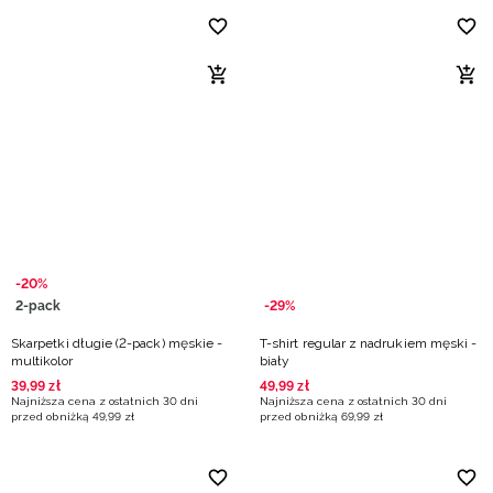
-20%
2-pack
-29%
Skarpetki długie (2-pack) męskie -
T-shirt regular z nadrukiem męski -
multikolor
biały
39
,
99
zł
49
,
99
zł
Najniższa cena z ostatnich 30 dni
Najniższa cena z ostatnich 30 dni
przed obniżką
49
,
99
zł
przed obniżką
69
,
99
zł