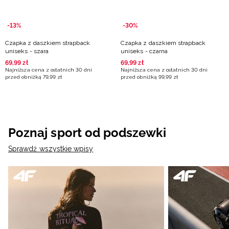
-13%
-30%
Czapka z daszkiem strapback
Czapka z daszkiem strapback
uniseks - szara
uniseks - czarna
69
,
99
zł
69
,
99
zł
Najniższa cena z ostatnich 30 dni
Najniższa cena z ostatnich 30 dni
przed obniżką
79
,
99
zł
przed obniżką
99
,
99
zł
Poznaj sport od podszewki
Sprawdź wszystkie wpisy