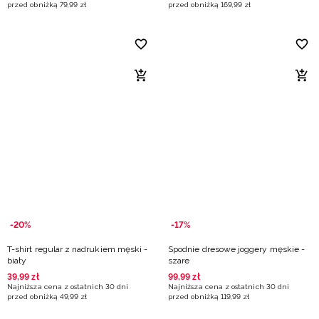
przed obniżką
79
,
99
zł
przed obniżką
169
,
99
zł
-20%
-17%
T-shirt regular z nadrukiem męski -
Spodnie dresowe joggery męskie -
biały
szare
39
,
99
zł
99
,
99
zł
Najniższa cena z ostatnich 30 dni
Najniższa cena z ostatnich 30 dni
przed obniżką
49
,
99
zł
przed obniżką
119
,
99
zł