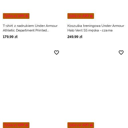
Tylko w APP 🔥
Tylko w APP 🔥
T-shirt z nadrukiem Under Armour
Koszulka treningowa Under Armour
Athletic Department Printed
Halo Vent SS męska - czarna
Heavyweight męski - czarny
179
,
99
zł
249
,
99
zł
Tylko w APP 🔥
Tylko w APP 🔥