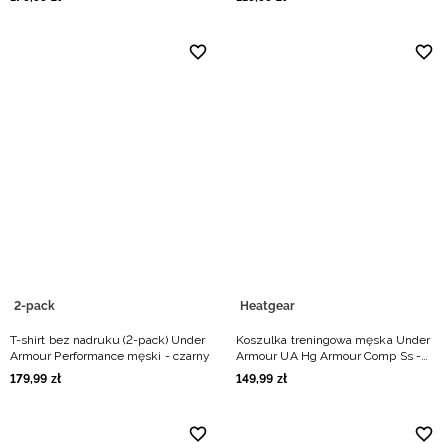
2-pack
Heatgear
T-shirt bez nadruku (2-pack) Under
Koszulka treningowa męska Under
Armour Performance męski - czarny
Armour UA Hg Armour Comp Ss -
czarna
179
,
99
zł
149
,
99
zł