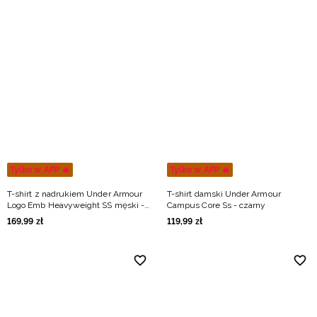
Tylko w APP 🔥
Tylko w APP 🔥
T-shirt z nadrukiem Under Armour
T-shirt damski Under Armour
Logo Emb Heavyweight SS męski -
Campus Core Ss - czarny
czarny
169
,
99
zł
119
,
99
zł