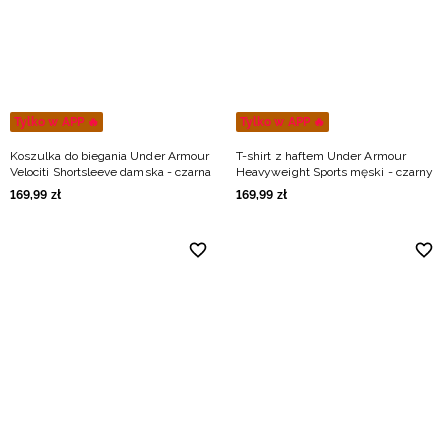
Niemiecki / EUR
Rumuński / RON
Słowacki / EUR
Tylko w APP 🔥
Tylko w APP 🔥
Koszulka do biegania Under Armour
T-shirt z haftem Under Armour
Ukraiński / UAH
Velociti Shortsleeve damska - czarna
Heavyweight Sports męski - czarny
169
,
99
zł
169
,
99
zł