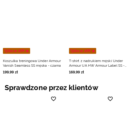
Tylko w APP 🔥
Tylko w APP 🔥
Koszulka treningowa Under Armour
T-shirt z nadrukiem męski Under
Vanish Seamless SS męska - czarna
Armour UA HW Armour Label SS -
czarny
199
,
99
zł
169
,
99
zł
Sprawdzone przez klientów