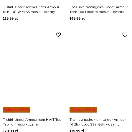
T-shirt z nadrukiem Under Armour
Koszulka treningowa Under Armour
M BLUR WM SS męski - czarny
Tech Tee Pixelate męska - czarna
119
,
99
zł
149
,
99
zł
Tylko w APP 🔥
Tylko w APP 🔥
T-shirt Under Armour Icon HWT Tee
T-shirt z nadrukiem Under Armour
Taping męski - czarny
M Blur Logo SS męski - czarny
179
,
99
zł
119
,
99
zł