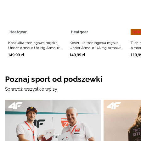
Heatgear
Heatgear
Tylk
Koszulka treningowa męska
Koszulka treningowa męska
T-shi
Under Armour UA Hg Armour
Under Armour UA Hg Armour
Armo
Comp Ss - czarna
Comp Ss - biała
męski
149
,
99
zł
149
,
99
zł
119
,
9
Poznaj sport od podszewki
Sprawdź wszystkie wpisy