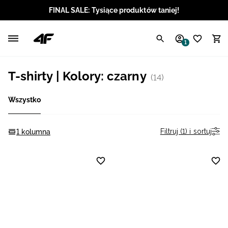
FINAL SALE: Tysiące produktów taniej!
Polski / PLN
1
Angielski / EUR
T-shirty | Kolory: czarny
(14)
Angielski / USD
Wszystko
Angielski / GBP
Chorwacki / EUR
Filtruj (1) i sortuj
1 kolumna
Czeski / CZK
Litewski / EUR
Łotewski / EUR