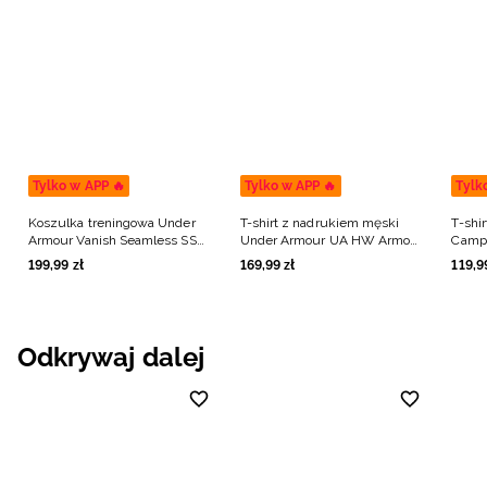
Tylko w APP 🔥
Tylko w APP 🔥
Tylk
Koszulka treningowa Under
T-shirt z nadrukiem męski
T-shi
Armour Vanish Seamless SS
Under Armour UA HW Armour
Campu
męska - czarna
Label SS - czarny
199
,
99
zł
169
,
99
zł
119
,
9
Odkrywaj dalej