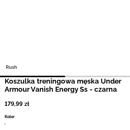
Niemiecki / EUR
Rumuński / RON
Słowacki / EUR
Ukraiński / UAH
Rush
Koszulka treningowa męska Under
Armour Vanish Energy Ss - czarna
179
,
99
zł
Kolor