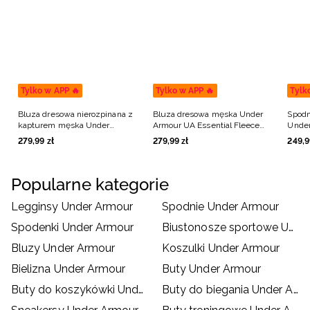
Tylko w APP 🔥
Tylko w APP 🔥
Tylk
Bluza dresowa nierozpinana z
Bluza dresowa męska Under
Spodn
kapturem męska Under
Armour UA Essential Fleece
Under
Armour UA Icon Fleece Hoodie
Hoodie - beżowa
Fleec
279
,
99
zł
279
,
99
zł
249
,
9
- czarna
Popularne kategorie
Legginsy Under Armour
Spodnie Under Armour
Spodenki Under Armour
Biustonosze sportowe Under Armour
Bluzy Under Armour
Koszulki Under Armour
Bielizna Under Armour
Buty Under Armour
Buty do koszykówki Under Armour
Buty do biegania Under Armour