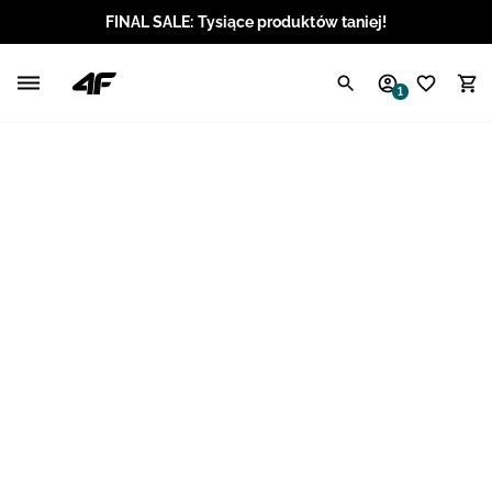
FINAL SALE: Tysiące produktów taniej!
Polski / PLN
1
Angielski / EUR
Angielski / USD
Angielski / GBP
Chorwacki / EUR
Czeski / CZK
Litewski / EUR
Łotewski / EUR