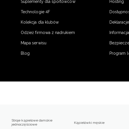
Suplementy dla sportowców
Hosting
Technologie 4F
Dostępno
Kolekcja dla klubów
Deklaracj
Odzież firmowa z nadrukiem
Informacja
Mapa serwisu
Bezpiecz
Blog
Program l
Stroje kąpielowe damskie
Kąpielówki męskie
jednoczęściowe