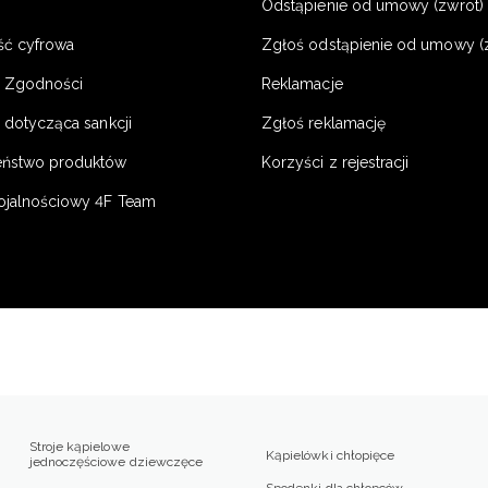
Odstąpienie od umowy (zwrot) -
ść cyfrowa
Zgłoś odstąpienie od umowy (
e Zgodności
Reklamacje
 dotycząca sankcji
Zgłoś reklamację
eństwo produktów
Korzyści z rejestracji
ojalnościowy 4F Team
Stroje kąpielowe
Kąpielówki chłopięce
jednoczęściowe dziewczęce
Spodenki dla chłopców