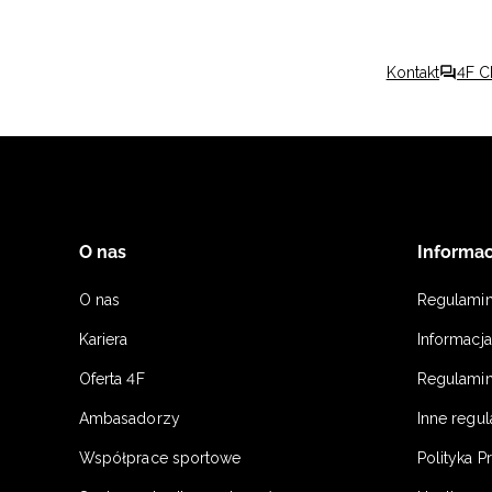
Kontakt
4F C
O nas
Informac
O nas
Regulami
Kariera
Informacj
Oferta 4F
Regulamin
Ambasadorzy
Inne regu
Współprace sportowe
Polityka P