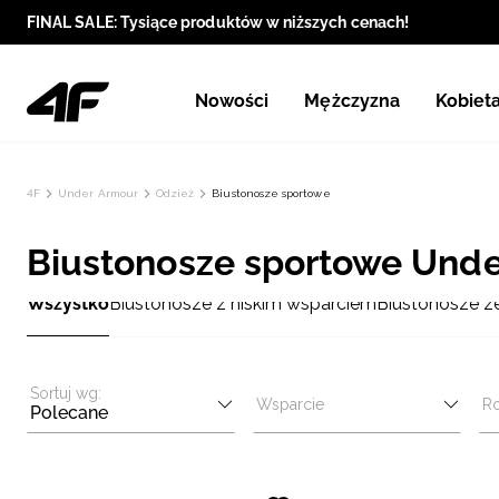
FINAL SALE: Tysiące produktów w niższych cenach!
Nowości
Mężczyzna
Kobiet
4F
Under Armour
Odzież
Biustonosze sportowe
Biustonosze sportowe Und
Wszystko
Biustonosze z niskim wsparciem
Biustonosze z
Sortuj wg:
Wsparcie
R
Polecane