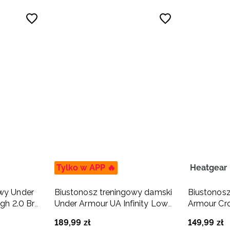
Tylko w APP 🔥
Heatgear
owy Under
Biustonosz treningowy damski
Biustonosz
igh 2.0 Bra
Under Armour UA Infinity Low
Armour Cro
2.0 Bra - czarny
czarny
189
,
99
zł
149
,
99
zł