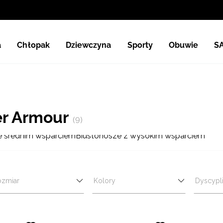
a
Chłopak
Dziewczyna
Sporty
Obuwie
S
er Armour
(9)
e średnim wsparciem
Biustonosze z wysokim wsparciem
ozmiar
Kolory
Dyscypl