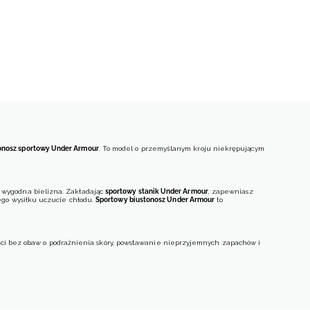
onosz sportowy Under Armour
. To model o przemyślanym kroju niekrępującym
st wygodna bielizna. Zakładając
sportowy stanik Under Armour
, zapewniasz
ego wysiłku uczucie chłodu.
Sportowy biustonosz Under Armour
to
ości bez obaw o podrażnienia skóry, powstawanie nieprzyjemnych zapachów i
 sportowy Under Armour bez fiszbin
– ich brak nie koliduje z odpowiednim
 bez miseczek
? Dzięki podwójnej podszewce ten fason nie ma sobie równych