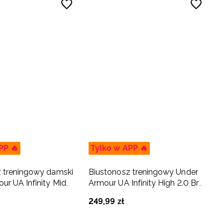
PP 🔥
Tylko w APP 🔥
 treningowy damski
Biustonosz treningowy Under
ur UA Infinity Mid
Armour UA Infinity High 2.0 Bra
zarny
- biały
249
,
99
zł