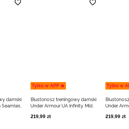
Tylko w APP 🔥
Tylko w A
owy damski
Biustonosz treningowy damski
Biustonosz
h Seamless
Under Armour UA Infinity Mid
Under Armo
2.0 Bra - biały
2.0 Bra - c
219
,
99
zł
219
,
99
zł