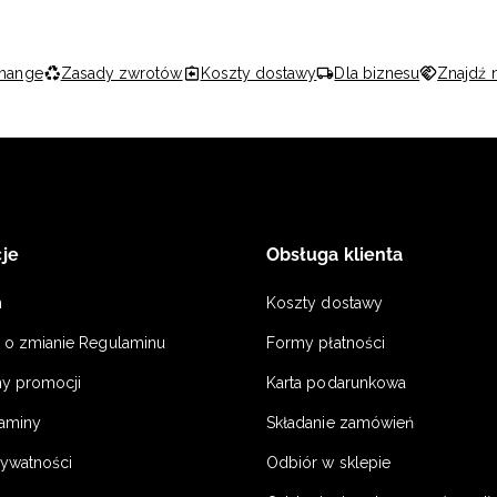
hange
Zasady zwrotów
Koszty dostawy
Dla biznesu
Znajdź 
je
Obsługa klienta
n
Koszty dostawy
a o zmianie Regulaminu
Formy płatności
y promocji
Karta podarunkowa
laminy
Składanie zamówień
rywatności
Odbiór w sklepie