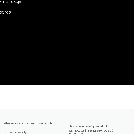
 instrukcja
zwrot)
Plecaki kabinowe do samolotu
Jak spakować plecak do
samolotu i nie przekroczyć
Buty do wody