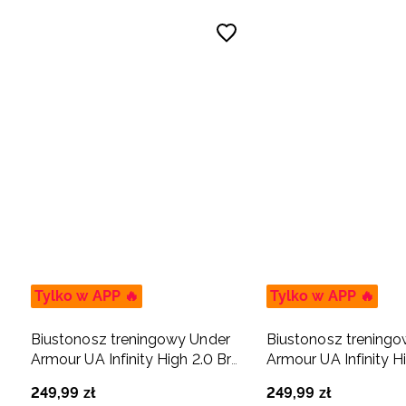
Tylko w APP 🔥
Tylko w APP 🔥
Biustonosz treningowy Under
Biustonosz trening
Armour UA Infinity High 2.0 Bra
Armour UA Infinity H
- fioletowy
- czarny
249
,
99
zł
249
,
99
zł