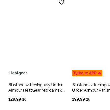
Heatgear
Tylko w APP 🔥
Biustonosz treningowy Under
Biustonosz trening
Armour HeatGear Mid damski -
Under Armour Vanis
czarny
Low Bra - fioletowy
129
,
99
zł
199
,
99
zł