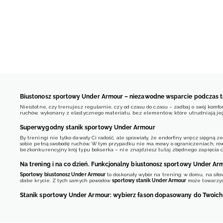
Biustonosz sportowy Under Armour – niezawodne wsparcie podczas 
Nieistotne, czy trenujesz regularnie, czy od czasu do czasu – zadbaj o swój komfo
ruchów, wykonany z elastycznego materiału, bez elementów, które utrudniają je
Superwygodny stanik sportowy Under Armour
By treningi nie tylko dawały Ci radość, ale sprawiały, że endorfiny wręcz sięgną 
sobie pełną swobodę ruchów. W tym przypadku nie ma mowy o ograniczeniach, rów
bezkonkurencyjny krój typu bokserka – nie znajdziesz tutaj zbędnego zapięcia cz
Na trening i na co dzień. Funkcjonalny biustonosz sportowy Under Ar
Sportowy biustonosz Under Armour
to doskonały wybór na trening: w domu, na sił
słabe krycie. Z tych samych powodów
sportowy stanik Under Armour
może towarzysz
Stanik sportowy Under Armour: wybierz fason dopasowany do Twoich
Sama wiesz, jaka bielizna jest dla Ciebie najlepsza. Dlatego w sklepie online 4
wsparciem, który jest zasługą dopasowanego kroju. Możesz też zdecydować się na
pod względem komfortu!