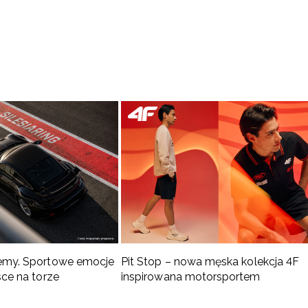
ozycje tej marki
Pokochasz go także za inspirujący, stylowy design. Możesz zdecydować się na klasyczny
bi
akich? Do Twojej dyspozycji są wersje w zachwycających pastelowych odcieniach. Turkus
ki Under Armour
Koszulki Under Armour
Buty do biegania Under Armour
T
emy. Sportowe emocje
Pit Stop – nowa męska kolekcja 4F
sce na torze
inspirowana motorsportem