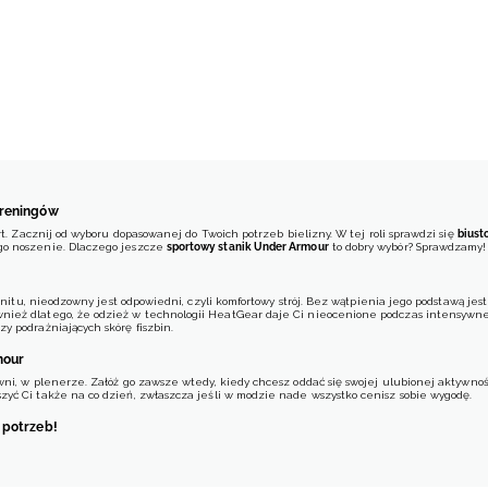
treningów
rt. Zacznij od wyboru dopasowanej do Twoich potrzeb bielizny. W tej roli sprawdzi się
biust
go noszenie. Dlaczego jeszcze
sportowy stanik Under Armour
to dobry wybór? Sprawdzamy!
zenitu, nieodzowny jest odpowiedni, czyli komfortowy strój. Bez wątpienia jego podstawą je
nież dlatego, że odzież w technologii HeatGear daje Ci nieocenione podczas intensywn
y podrażniających skórę fiszbin.
mour
owni, w plenerze. Załóż go zawsze wtedy, kiedy chcesz oddać się swojej ulubionej aktywn
yć Ci także na co dzień, zwłaszcza jeśli w modzie nade wszystko cenisz sobie wygodę.
 potrzeb!
F znajdziesz modele staników treningowych o różnych fasonach. Proponujemy Ci
biustonosz
 szybkoschnącą wersję doskonale odprowadzającą pot. A może
stanik sportowy Under Armour