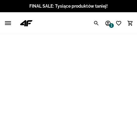
FINAL SALE: Tysiące produktów taniej!
Polski / PLN
1
Angielski / EUR
Angielski / USD
Angielski / GBP
Chorwacki / EUR
Czeski / CZK
Litewski / EUR
Łotewski / EUR