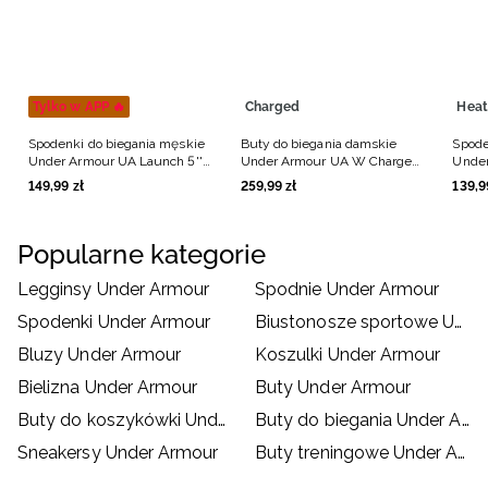
Tylko w APP 🔥
Charged
Heat
Spodenki do biegania męskie
Buty do biegania damskie
Spode
Under Armour UA Launch 5''
Under Armour UA W Charged
Under
Shorts - czarne
Surge 4 - białe
Lng S
149
,
99
zł
259
,
99
zł
139
,
9
Popularne kategorie
Legginsy Under Armour
Spodnie Under Armour
Spodenki Under Armour
Biustonosze sportowe Under Armour
Bluzy Under Armour
Koszulki Under Armour
Bielizna Under Armour
Buty Under Armour
Buty do koszykówki Under Armour
Buty do biegania Under Armour
Sneakersy Under Armour
Buty treningowe Under Armour