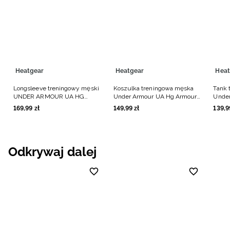
Heatgear
Heatgear
Heat
Longsleeve treningowy męski
Koszulka treningowa męska
Tank 
UNDER ARMOUR UA HG
Under Armour UA Hg Armour
Under
Armour Comp Mock LS - biały
Comp Ss - biała
Comp 
169
,
99
zł
149
,
99
zł
139
,
9
Odkrywaj dalej