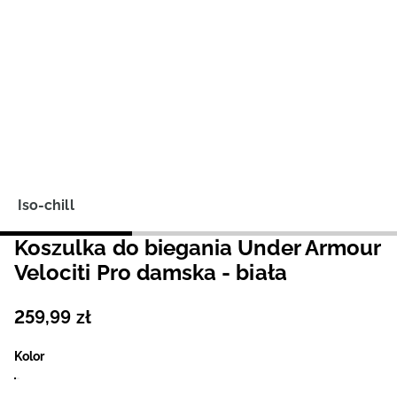
Niemiecki / EUR
Rumuński / RON
Słowacki / EUR
Ukraiński / UAH
Iso-chill
Koszulka do biegania Under Armour
Velociti Pro damska - biała
259
,
99
zł
Kolor